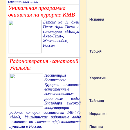
специальная цена .
Уникальная программа
очищения на курорте КМВ
Испания
Детокс на 11 дней
Detox Aqua-Therm в
санатории «Машук
Аква-Терм»,
Железноводск,
Россия
Турция
Радонотерапия -санаторий
Увильды
Настоящим
Хорватия
богатством
Курорта являются
естественные
высокоактивные
радоновые воды.
Тайланд
Благодаря высокой
концентрации
радона, которая составляет 140-475
Иордания
нКю/л, Увильдинские радоновые воды
являются по степени эффективности
лучшими в России.
Польша