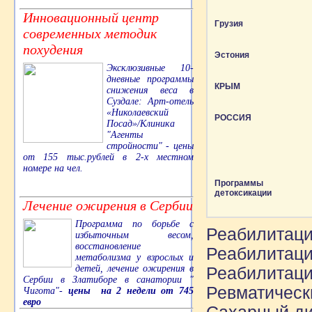
Инновационный центр
Грузия
современных методик
похудения
Эстония
Эксклюзивные 10-
дневные программы
КРЫМ
снижения веса в
Суздале: Арт-отель
«Николаевский
РОССИЯ
Посад»/Клиника
"Агенты
стройности" - цены
от 155 тыс.рублей в 2-х местном
номере на чел.
Программы
детоксикации
Лечение ожирения в Сербии
Программа по борьбе с
Реабилитаци
избыточным весом,
восстановление
Реабилитаци
метаболизма у взрослых и
детей, лечение ожирения в
Реабилитаци
Сербии в Златиборе в санатории "
Ревматическ
Чигота"-
цены на 2 недели от 745
евро