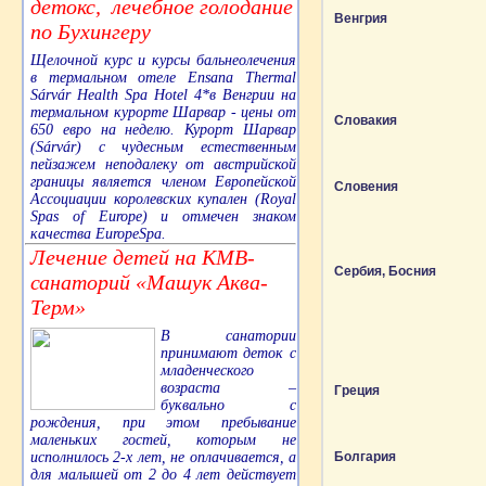
детокс, лечебное голодание
Венгрия
по Бухингеру
Щелочной курс и курсы бальнеолечения
в термальном отеле Ensana Thermal
Sárvár Health Spa Hotel 4*в Венгрии на
термальном курорте Шарвар - цены от
Словакия
650 евро на неделю. Курорт Шарвар
(Sárvár) с чудесным естественным
пейзажем неподалеку от австрийской
границы является членом Европейской
Словения
Ассоциации королевских купален (Royal
Spas of Europe) и отмечен знаком
качества EuropeSpa.
Лечение детей на КМВ-
Сербия, Босния
санаторий «Машук Аква-
Терм»
В санатории
принимают деток с
младенческого
возраста –
Греция
буквально с
рождения, при этом пребывание
маленьких гостей, которым не
исполнилось 2-х лет, не оплачивается, а
Болгария
для малышей от 2 до 4 лет действует