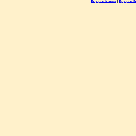
Курорты Италии
|
Курорты К