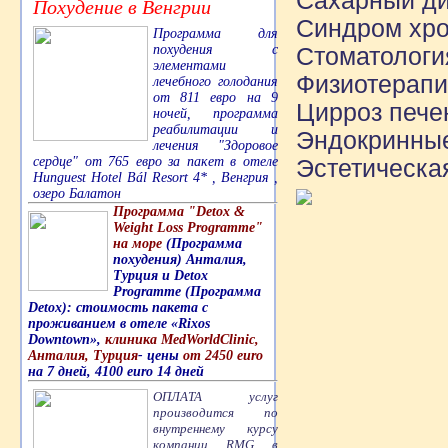
Сахарный ди
Похудение в Венгрии
Синдром хро
Программа для
похудения с
Стоматологи
элементами
Физиотерапи
лечебного голодания
от 811 евро на 9
Цирроз пече
ночей, программа
реабилитации и
Эндокринные
лечения "Здоровое
сердце" от 765 евро за пакет в отеле
Эстетическая
Hunguest Hotel Bál Resort 4* , Венгрия ,
озеро Балатон
Программа "Detox &
Weight Loss Programme"
на море
(Программа
похудения) Анталия,
Турция и Detox
Programme (Программа
Detox): стоимость пакета с
проживанием в отеле «Rixos
Downtown»,
клиника MedWorldClinic,
Анталия, Турция
- цены
от 2450 euro
на 7 дней, 4100 euro 14 дней
ОПЛАТА услуг
производится по
внутреннему курсу
компании RMG в