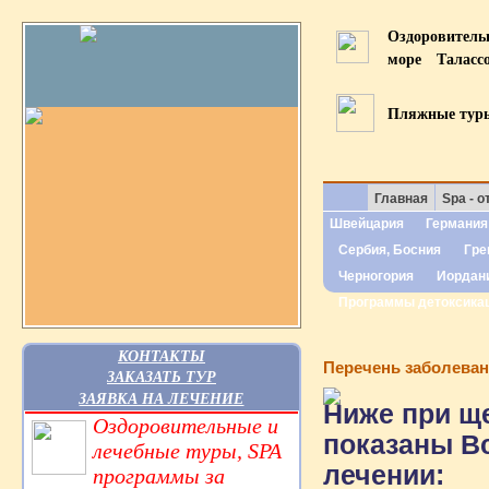
Оздоровител
море
Таласс
Пляжные тур
Главная
Spa - о
Швейцария
Германия
Сербия, Босния
Гре
Черногория
Иордан
Программы детоксика
КОНТАКТЫ
Перечень заболева
ЗАКАЗАТЬ ТУР
ЗАЯВКА НА ЛЕЧЕНИЕ
Ниже при ще
Оздоровительные и
показаны В
лечебные туры, SPA
лечении:
программы за