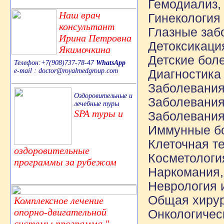
Гемодиализ,
Наш врач
Гинекология
консультант
Глазные заб
Ирина Петровна
Детоксикаци
Якимочкина
Детские бол
Телефон:+7(908)737-78-47
WhatsApp
e-mail : doctor@royalmedgroup.com
Диагностика
Заболевания
Оздоровительные и
Заболевания
лечебные туры
SPA туры и
Заболевания
Иммунные б
Клеточная т
оздоровительные
Косметологи
программы за рубежом
Наркомания,
Неврология 
Общая хиру
Комплексное лечение
опорно-двигательной
Онкологичес
системы,программа "