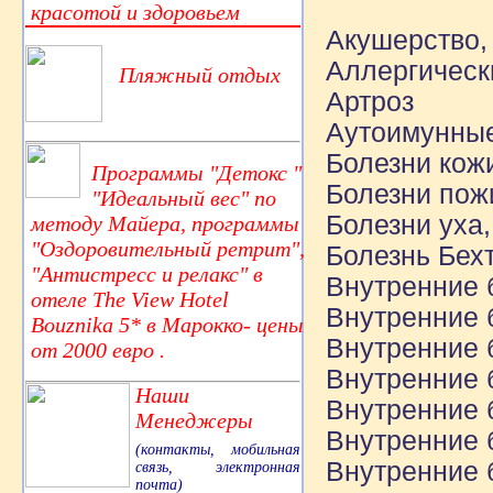
красотой и здоровьем
Акушерство,
Аллергическ
Пляжный отдых
Артроз
Аутоимунные
Болезни кож
Программы "Детокс "
Болезни пожи
"Идеальный вес" по
Болезни уха,
методу Майера, программы
"Оздоровительный ретрит",
Болезнь Бех
"Антистресс и релакс" в
Внутренние 
отеле The View Hotel
Внутренние 
Bouznika 5* в Марокко- цены
Внутренние 
от 2000 евро .
Внутренние 
Наши
Внутренние 
Менеджеры
Внутренние 
(контакты, мобильная
Внутренние 
связь, электронная
почта)