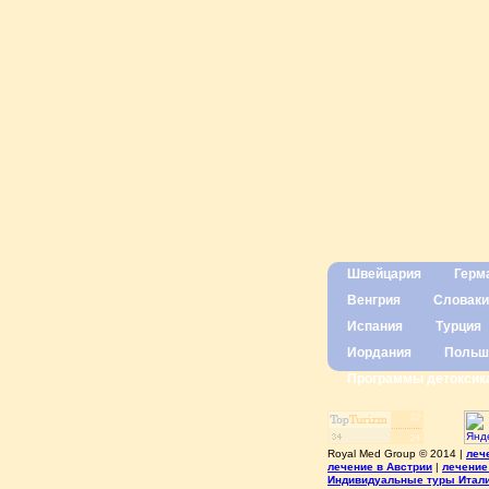
Швейцария
Герм
Венгрия
Словаки
Испания
Турция
Иордания
Польш
Программы детоксик
Royal Med Group © 2014 |
леч
лечение в Австрии
|
лечение
Индивидуальные туры Итал