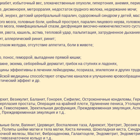
диабет, избыточный вес, злокачественные опухоли, гипертония, анемия, пери
, дисменорея, метроррагия, недостаток грудного молока, недержание мочи;
ей, энурез, детский церебральный паралич, судорожный синдром у детей, мас
ного мозга, головные боли, шейный прострел, паралич лицевого нерва, голов
ого мозга, гемифациальный спазм, дисфункция височно-нижнечелюстного суст
я, рвота, кашель, астма, тепловой удар, пальпитация, затрудненное дыхание
ит, аллергический ринит, ринит;
 спазм желудка, отсутствие аппетита, боли в животе;
р, понос, геморрой, выпадение прямой кишки;
кне, экзема, себорейный дерматит, грибок на ступнях и ладонях,
цины эффективны в лечении лейкодермы, псориаза, эпилепсии и других тру
айской медицины способствуют открытию каналов и улучшению кровообращен
тический эффект и др.
рхит, Везикулит, Баланит, Гонорея, Сифилис, Остроконечные кондиломы, Гер
перплазия простаты, Операция на крайней плоти, Удлинение пениса, Утолще
м, Гемоспермия, Эректильная дисфункция, Преждевременная эякуляция, Асп
 Преждевременная эякуляция и т.д..
ные бели, Вагинит, Цервицит, Воспаление таза, Аднексит, Уретрит, Эрозия 
и, Полипы шейки матки и тела матки, Киста яичника, Шоколадная киста, Синд
очной железы, Мастит, Фиброаденома, Галактоцеле, Эндометрит, Эндометрио
тивозачаточное кольцо и т.д..