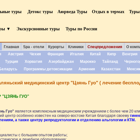
льные туры
Детокс туры
Аюрведа Туры
Отдых в термах
Туры
уры ▼
Экскурсионные туры
Туры по России
Главная
Spa - отели
Курорты
Клиники
Спецпредложения
О комп
я
Австрия
Чехия
Франция
Италия
Китай
Кипр
Венгрия
Турция
Хорватия
Азербайджан
Марокко
Тайланд
Черного
Беларусь
Программы детоксикации
Армения
Казахстан
Мекси
ляньский медицинский центр "Цзянь Гуо" ( лечение беспло
 "ЦЗЯНЬ ГУО"
нь Гуо"
является комплексным медицинским учреждением с более чем 20 кл
й центр особенно известен на северо-востоке Китая благодаря своему
гине
ениям, а также центру репродуктологии и отделению альгологии и КТМ.
:
ециалисты с большим опытом работы;
стическое и лечебное оборудование;