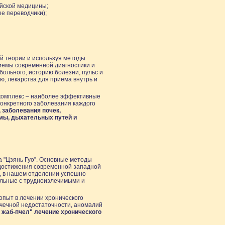
йской медицины;
е переводчики);
й теории и используя методы
иемы современной диагностики и
ольного, историю болезни, пульс и
, лекарства для приема внутрь и
 комплекс – наиболее эффективные
онкретного заболевания каждого
 заболевания почек,
мы, дыхательных путей и
 "Цзянь Гуо”. Основные методы
 достижения современной западной
м, в нашем отделении успешно
ольные с трудноизлечимыми и
пыт в лечении хронического
очечной недостаточности, аномалий
 жаб-пчел" лечение хронического