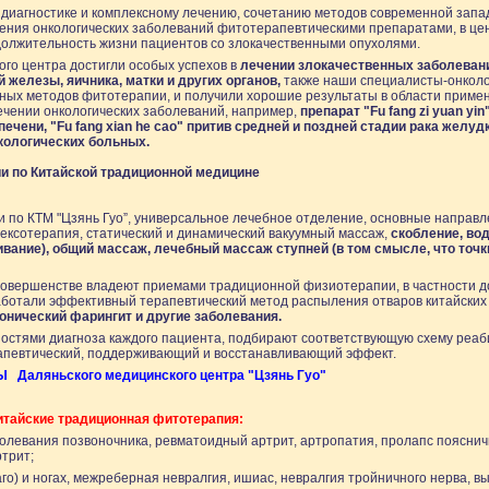
диагностике и комплексному лечению, сочетанию методов современной запа
ения онкологических заболеваний фитотерапевтическими препаратами, в це
должительность жизни пациентов со злокачественными опухолями.
го центра достигли особых успехов в
лечении злокачественных заболевани
 железы, яичника, матки и других органов,
также наши специалисты-онколо
ных методов фитотерапии, и получили хорошие результаты в области приме
ечении онкологических заболеваний, например,
препарат "Fu fang zi yuan yin
печени, "Fu fang xian he cao" притив средней и поздней стадии рака желудк
кологических больных.
и по Китайской традиционной медицине
по КТМ "Цзянь Гуо”, универсальное лечебное отделение, основные направле
ексотерапия, статический и динамический вакуумный массаж,
скобление, во
ивание), общий массаж, лечебный массаж ступней (в том смысле, что точк
овершенстве владеют приемами традиционной физиотерапии, в частности до
аботали эффективный терапевтический метод распыления отваров китайских
ронический фарингит и другие заболевания.
ностями диагноза каждого пациента, подбирают соответствующую схему реаб
апевтический, поддерживающий и восстанавливающий эффект.
аляньского медицинского центра "Цзянь Гуо"
итайские традиционная фитотерапия:
олевания позвоночника, ревматоидный артрит, артропатия, пролапс пояснич
трит;
го) и ногах, межреберная невралгия, ишиас, невралгия тройничного нерва, вы