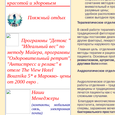
красотой и здоровьем
сочетание методов 
внимательный и пр
разумные цены;
удобное расположе
Пляжный отдых
самое выгодное пре
Терапевтическое отделе
В своей работе терапевт
традиционной фитотерапи
методы постановки диагн
Программы "Детокс "
другие факторы), лекарс
препараты наружного пр
"Идеальный вес" по
Главная цель отделения 
методу Майера, программы
методы терапии и рацион
пациента. Основные про
"Оздоровительный ретрит",
ревматизмом, артритом,
"Антистресс и релакс" в
другими боле
знями.
отеле The View Hotel
Андрологическое отдел
Bouznika 5* в Марокко- цены
от 2000 евро .
Андрологическое отделен
работы отделения – тра
медицины и традиционной
Наши
лечатся пациенты как с 
сложными случаями.
Менеджеры
Благодаря многочисленн
(контакты, мобильная
простатита, гиперплазии
спермы, заражение мочеп
связь, электронная
бактериального простати
почта)