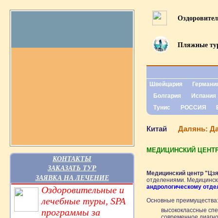
Оздоровите
Пляжные т
Швейцария
Германи
Болгария
Испания
Тунис
РОССИЯ
Китай
Далянь: Да
МЕДИЦИНСКИЙ ЦЕНТР
КОНТАКТЫ
ЗАКАЗАТЬ ТУР
Медицинский центр "Цзя
ЗАЯВКА НА ЛЕЧЕНИЕ
отделениями. Медицински
андрологическому отдел
Оздоровительные и
лечебные туры, SPA
Основные преимущества
программы за
высококлассные сп
современное диагно