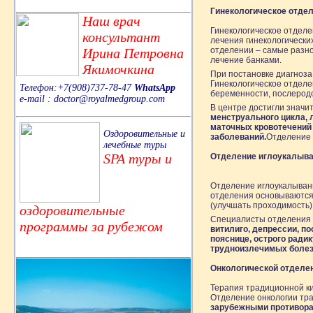
Гинекологическое отдел
Наш врач
Гинекологическое отделе
консультант
лечения гинекологически
Ирина Петровна
отделении – самые разно
лечение банками.
Якимочкина
При постановке диагноза
Гинекологическое отдел
Телефон:+7(908)737-78-47
WhatsApp
беременности, послеродо
e-mail : doctor@royalmedgroup.com
В центре достигли значи
менструального цикла, 
маточных кровотечений 
Оздоровительные и
заболеваний.
Отделение 
лечебные туры
SPA туры и
Отделение иглоукалыва
Отделение иглоукалывани
отделения основываются 
(улучшать проходимость)
оздоровительные
Специалисты отделения 
программы за рубежом
витилиго, депрессии, по
пояснице, острого ради
трудноизлечимых болез
Онкологической отделен
Терапия традиционной ки
Отделение онкологии тр
зарубежными противора