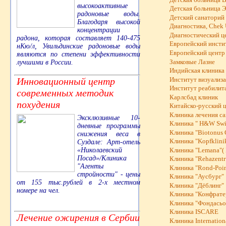
высокоактивные
Детская больница 
радоновые воды.
Детский санаторий
Благодаря высокой
Диагностика, Chek 
концентрации
Диагностический ц
радона, которая составляет 140-475
Европейский инсти
нКю/л, Увильдинские радоновые воды
Европейский центр 
являются по степени эффективности
Замковые Лазне
лучшими в России.
Индийская клиника
Инновационный центр
Институт визуализа
Институт реабилит
современных методик
Карлсбад клиник
похудения
Китайско-русский 
Клиника лечения сах
Эксклюзивные 10-
Клиника " H&W Swis
дневные программы
Клиника "Biotonus 
снижения веса в
Клиника "Kopfklinik
Суздале: Арт-отель
«Николаевский
Клиника "Lemana"( 
Посад»/Клиника
Клиника "Rehazent
"Агенты
Клиника "Rond-Poin
стройности" - цены
Клиника "Аусбург"
от 155 тыс.рублей в 2-х местном
Клиника "Дёблинг"
номере на чел.
Клиника "Конфрате
Клиника "Фондасьо
Клиника ISCARE
Лечение ожирения в Сербии
Клиника Internatio