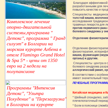
Благодаря эффективной 
разработанными для леч
повысить качество и про
Специалисты медицинско
толстой кишки, молочной
Комплексное лечение
исследования традицион
травяных лекарств для л
опорно-двигательной
против первичного рака 
болевого синдрома у он
системы,программа "
Детокс", программа " Гранд
Отделение физиотерапи
силуэт" в Болгарии на
морском курорте Албена в
Отделение физиотерапии 
физиотерапия, иглорефл
отеле Flamingo Grand Hotel
кишки, фумигация (окур
органы) и другим.
& Spa 5* - цены от 1350
Специалисты центра в с
евро на 2 недели на
болевого синдрома разр
аллергический ринит, х
полупансионе
В соответствии с особен
имеет значительный тер
ЛЕЧЕБНЫЕ ПРОГРАММЫ Д
Программы "Интенсив
Детокс", "Ультра
Китайская медицина и К
* Шейный спондилез, заб
Похудение" и "Перезагрузка"
плечелопаточный периар
в Болгарии на курорте
* Боли в пояснице (люмба