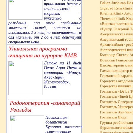
Dalian Jinshitan Ho
принимают деток с
Olgabad Rehaklinik
младенческого
Rheintalklinik Astor
возраста –
буквально с
Theresienklinik Кл
рождения, при этом пребывание
«Венская частная к
маленьких гостей, которым не
«Центр Лазерной 
исполнилось 2-х лет, не оплачивается, а
Академическая клин
для малышей от 2 до 4 лет действует
Американский госп
специальная цена .
Аркан-Байван - ре
Уникальная программа
Аюрведическая клин
очищения на курорте КМВ
Больница Святой А
Военный Генеральны
Детокс на 11 дней
Высокогорная клини
Detox Aqua-Therm в
Гамма-нож центр в
санатории «Машук
Германский кардио
Аква-Терм»,
Городская академич
Железноводск,
Городская клиника 
Россия
Госпиталь «De La T
Госпиталь «Бней Ц
Радонотерапия -санаторий
Госпиталь Северанс
Госпиталь Универс
Увильды
Госпиталь Хун Чан(
Настоящим
Госпиталь Янда
богатством
Группа реабилитац
Курорта являются
Дерматологическая 
естественные
Детская больница B