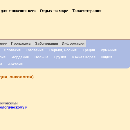
 для снижения веса
Отдых на море
Талассотерапия
ании
Программы
Заболевания
Информация
Словакия
Словения
Сербия, Босния
Греция
Румыния
рия
Иордания
Польша
Грузия
Южная Корея
Индия
ка
Абхазия
дия, онкология)
иническими
кологическому и