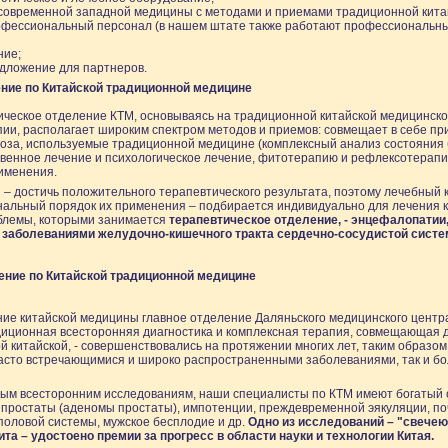
современной западной медицины с методами и приемами традиционной кита
офессиональный персонал (в нашем штате также работают профессиональны
ние;
дложение для партнеров.
ние по Китайской традиционной медицине
ическое отделение КТМ, основываясь на традиционной китайской медицинско
и, располагает широким спектром методов и приемов: совмещает в себе пр
оза, используемые традиционной медицине (комплексный анализ состояния б
твенное лечение и психологическое лечение, фитотерапию и рефлексотерапию
именения.
– достичь положительного терапевтического результата, поэтому лечебный
альный порядок их применения – подбирается индивидуально для лечения к
блемы, которыми занимается
терапевтическое отделение, - энцефалопатии,
 заболеваниями желудочно-кишечного тракта сердечно-сосудистой систе
ение по Китайской традиционной медицине
ие китайской медицины главное отделение Даляньского медицинского центра
диционная всесторонняя диагностика и комплексная терапия, совмещающая
 китайской, - совершенствовались на протяжении многих лет, таким образо
часто встречающимися и широко распространенными заболеваниями, так и б
ым всесторонним исследованиям, наши специалисты по КТМ имеют богатый о
 простаты (аденомы простаты), импотенции, преждевременной эякуляции, п
оловой системы, мужское бесплодие и др.
Одно из исследований – "свечею
та – удостоено премии за прогресс в области науки и технологии Китая.