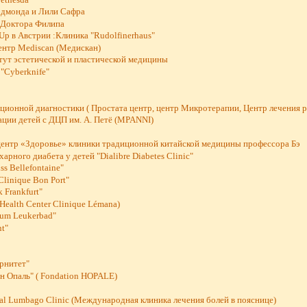
Эдмонда и Лили Сафра
 Доктора Филипа
Up в Австрии :Клиника "Rudolfinerhaus"
ентр Mediscan (Медискан)
тут эстетической и пластической медицины
"Cyberknife"
ционной диагностики ( Простата центр, центр Микротерапии, Центр лечения р
ации детей с ДЦП им. А. Петё (MPANNI)
центр «Здоровье» клиники традиционной китайской медицины профессора Бэ
арного диабета у детей "Dialibre Diabetes Clinic"
s Bellefontaine"
Clinique Bon Port"
 Frankfurt"
Health Center Clinique Lémana)
rum Leukerbad"
t"
рнитет"
н Опаль" ( Fondation HOPALE)
nal Lumbago Clinic (Международная клиника лечения болей в пояснице)