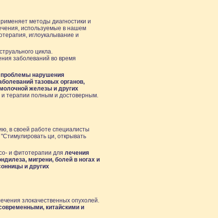
применяет методы диагностики и
ечения, используемые в нашем
отерапия, иглоукалывание и
струального цикла.
ения заболеваний во время
и проблемы нарушения
аболеваний тазовых органов,
 молочной железы и других
а и терапии полным и достоверным.
ию, в своей работе специалисты
 "Стимулировать ци, открывать
со- и фитотерапии для
лечения
ндилеза, мигрени, болей в ногах и
сонницы и других
лечения злокачественных опухолей.
 современными, китайскими и