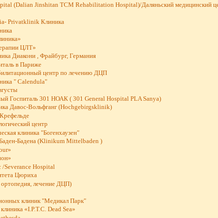
spital (Dalian Jinshitan TCM Rehabilitation Hospital)/Даляньский медицинский 
ia- Privatklinik Клиника
иника
линика»
Терапии ЦЛТ»
ика Диакони , Фрайбург, Германия
италь в Париже
абилитационный центр по лечению ДЦП
ика " Calendula"
вгусты
й Госпиталь 301 НОАК ( 301 General Hospital PLA Sanya)
ка Давос-Вольфганг (Hochgebirgsklinik)
 Крефельде
логический центр
еская клиника "Богенхаузен"
Баден-Бадена (Klinikum Mittelbaden )
our»
ион»
 /Severance Hospital
итета Цюриха
 ортопедия, лечение ДЦП)
ионных клиник "Медикал Парк"
клиника «I.P.T.C. Dead Sea»
ethesda