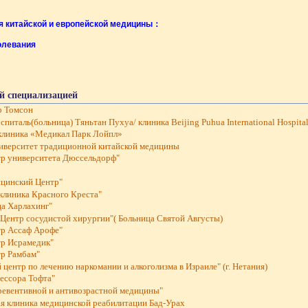
я китайской и европейской медицины：
олевания
й специализацией
р Томсон
италь(больница) Тяньтан Пухуа/ клиника Beijing Puhua International Hospita
клиника «Медикал Парк Лойпл»
иверситет традиционной китайской медицины
р университета Дюссельдорф"
цинский Центр"
клиника Красного Креста"
ца Харлахинг"
Центр сосудистой хирургии"( Больница Святой Августы)
р Ассаф Арофе"
р Исрамедик"
р Рамбам"
центр по лечению наркомании и алкоголизма в Израиле" (г. Нетания)
ессора Тофта"
превентивной и антивозрастной медицины"
я клиника медицинской реабилитации Бад-Урах