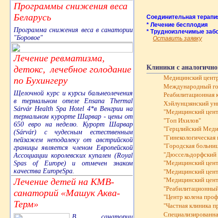
Программы снижения веса
Беларусь
Соединительная терапи
* Лечение бесплодия
Программа снижения веса в санатории
* Трудноизлечимые заб
"Боровое"
Оставить заявку
Лечение ревматизма,
Клиники с аналогично
детокс, лечебное голодание
Медицинский цент
по Бухингеру
Международный госп
Щелочной курс и курсы бальнеолечения
Реабилитационная 
в термальном отеле Ensana Thermal
Хэйлунцзянский ун
Sárvár Health Spa Hotel 4*в Венгрии на
"Mедицинский цент
термальном курорте Шарвар - цены от
"Tоп Ихилов"
650 евро на неделю. Курорт Шарвар
"Герцлийский Меди
(Sárvár) с чудесным естественным
"Гинекологическая 
пейзажем неподалеку от австрийской
"Городская больни
границы является членом Европейской
"Дюссельдорфский 
Ассоциации королевских купален (Royal
Spas of Europe) и отмечен знаком
"Медицинский цент
качества EuropeSpa.
"Медицинский цент
Лечение детей на КМВ-
"Медицинский цент
"Реабилитационный 
санаторий «Машук Аква-
"Центр колена проф
Терм»
"Частная клиника 
Cпециализированна
В санатории