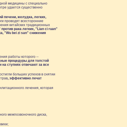
дной медицины с специально
нтре удается существенно
й печени, желудка, легких,
ги проводят всесторонние
нения китайских традиционных
" против рака легких, "Lian ci ruan"
а, "Wu bei zi san" снижения
ния работы которого --
дные процедуры для толстой
и на ступнях отвечают за все
стигли больших успехов в снятии
 трав
, эффективно лечат
илитационного лечения, которая
ного межпозвоночного диска,
вихи;