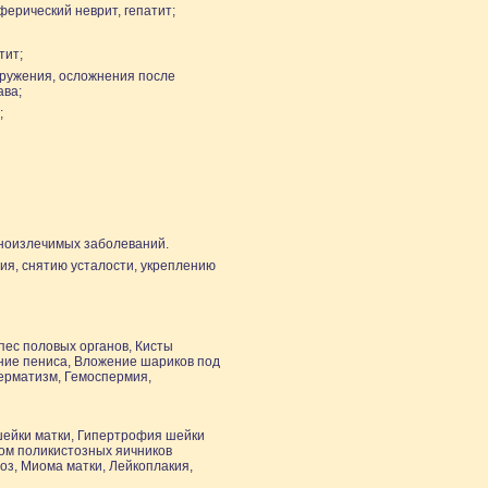
ферический неврит, гепатит;
тит;
окружения, осложнения после
ава;
;
дноизлечимых заболеваний.
ия, снятию усталости, укреплению
пес половых органов, Кисты
ние пениса, Вложение шариков под
ерматизм, Гемоспермия,
шейки матки, Гипертрофия шейки
ром поликистозных яичников
з, Миома матки, Лейкоплакия,