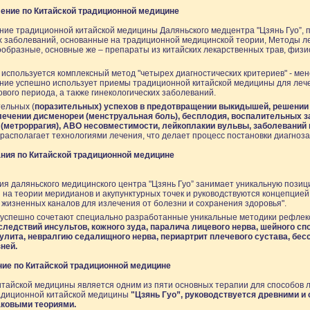
ение по Китайской традиционной медицине
ние традиционной китайской медицины Даляньского медцентра "Цзянь Гуо”, 
х заболеваний, основанные на традиционной медицинской теории, Методы л
образные, основные же – препараты из китайских лекарственных трав, физи
 используется комплексный метод "четырех диагностических критериев" - мен
ение успешно использует приемы традиционной китайской медицины для леч
вого периода, а также гинекологических заболеваний.
тельных (
поразительных) успехов в предотвращении выкидышей, решени
лечении дисменореи (менструальная боль), бесплодия, воспалительных з
(метроррагия), ABO несовместимости, лейкоплакии вульвы, заболеваний
располагает технологиями лечения, что делает процесс постановки диагноз
ния по Китайской традиционной медицине
я даляньского медицинского центра "Цзянь Гуо” занимает уникальную позиц
на теории меридианов и акупунктурных точек и руководствуются концепцией
 жизненных каналов для излечения от болезни и сохранения здоровья".
успешно сочетают специально разработанные уникальные методики рефлек
следствий инсультов, кожного зуда, паралича лицевого нерва, шейного спо
кулита, невралгию седалищного нерва, периартрит плечевого сустава, бес
ней.
ие по Китайской традиционной медицине
тайской медицины является одним из пяти основных терапии для способов 
адиционной китайской медицины
"Цзянь Гуо”, руководствуется древними и
ковыми теориями.