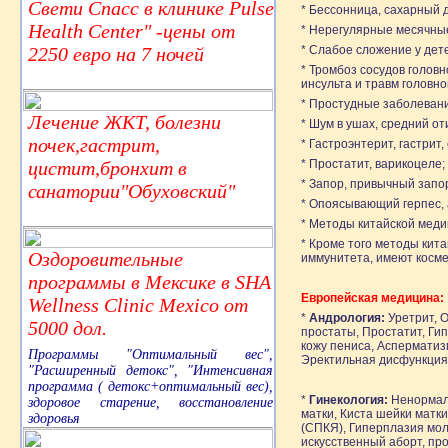
Свети Спасс в клинике Pulse
* Бессонница, сахарный 
Health Center" -цены от
* Нерегулярные месячные
2250 евро на 7 ночей
* Слабое сложение у дет
* Тромбоз сосудов голов
инсульта и травм головн
* Простудные заболевани
Лечение ЖКТ, болезни
* Шум в ушах, средний от
почек,гастрит,
* Гастроэнтерит, гастрит,
цистит,бронхит в
* Простатит, варикоцеле;
* Запор, привычный запо
санатории"Обуховский"
* Опоясывающий герпес, а
* Методы китайской меди
* Кроме того методы кит
Оздоровительные
иммунитета, имеют косме
программы в Мексике в SHA
Европейская медицина:
Wellness Clinic Mexico от
*
Андрология:
Уретрит, О
5000 дол.
простаты, Простатит, Ги
кожу пениса, Асперматиз
Программы "Оптимальный вес",
Эректильная дисфункция,
"Расширенный детокс", "Интенсивная
программа ( детокс+оптимальный вес),
*
Гинекология:
Ненормаль
здоровое старение, восстановление
матки, Киста шейки матк
здоровья
(СПКЯ), Гиперплазия мол
искусственный аборт, про