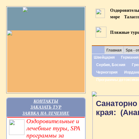
Оздоровител
море
Таласс
Пляжные тур
Главная
Spa - о
Швейцария
Германия
Сербия, Босния
Гре
Черногория
Иордан
Программы детоксика
КОНТАКТЫ
Санаторно 
ЗАКАЗАТЬ ТУР
края:
(Анап
ЗАЯВКА НА ЛЕЧЕНИЕ
Оздоровительные и
лечебные туры, SPA
программы за