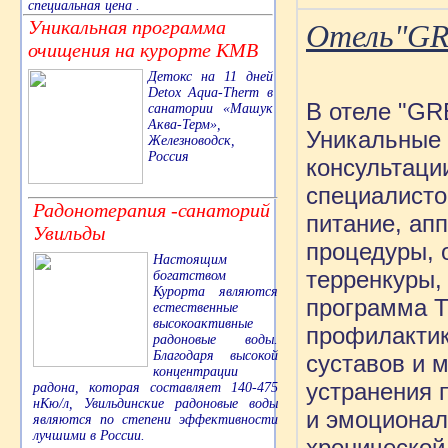
специальная цена .
Уникальная программа
Отель"GR
очищения на курорте КМВ
Детокс на 11 дней
Detox Aqua-Therm в
В отеле "GR
санатории «Машук
Аква-Терм»,
Уникальные 
Железноводск,
Россия
консультац
специалисто
Радонотерапия -санаторий
питание, ап
Увильды
процедуры, 
Настоящим
терренкуры,
богатством
Курорта являются
программа T
естественные
высокоактивные
профилактик
радоновые воды.
Благодаря высокой
суставов и 
концентрации
устранения 
радона, которая составляет 140-475
нКю/л, Увильдинские радоновые воды
и эмоционал
являются по степени эффективности
лучшими в России.
хронической