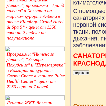
климатолеч
Детокс", программа " Гранд
С помощью 
силуэт" в Болгарии на
морском курорте Албена в
санаториях
отеле Flamingo Grand Hotel
нервной си
& Spa 5* - цены от 1350
ткани, поло
евро на 2 недели на
дыхания, п
полупансионе
заболевани
Программы "Интенсив
САНАТОР
Детокс", "Ультра
КРАСНОД
Похудение" и "Перезагрузка"
в Болгарии на курорте
Свети Спасс в клинике Pulse
Health Center" -цены от
2250 евро на 7 ночей
Лечение ЖКТ, болезни
Оставить 