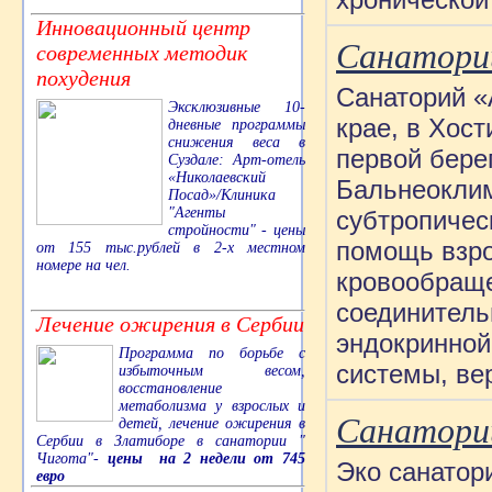
Инновационный центр
Санаторий
современных методик
похудения
Санаторий «
Эксклюзивные 10-
крае, в Хост
дневные программы
снижения веса в
первой бере
Суздале: Арт-отель
«Николаевский
Бальнеоклим
Посад»/Клиника
"Агенты
субтропичес
стройности" - цены
помощь взро
от 155 тыс.рублей в 2-х местном
номере на чел.
кровообраще
соединитель
Лечение ожирения в Сербии
эндокринной
Программа по борьбе с
системы, ве
избыточным весом,
восстановление
метаболизма у взрослых и
Санаторий
детей, лечение ожирения в
Сербии в Златиборе в санатории "
Чигота"-
цены на 2 недели от 745
Эко санатор
евро