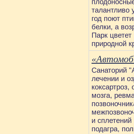
плодоносные
талантливо 
год поют пт
белки, а воз
Парк цветет
природной к
«Автомоб
Санаторий "
лечении и о
коксартроз,
мозга, ревм
позвоночник
межпозвоноч
и сплетений 
подагра, по