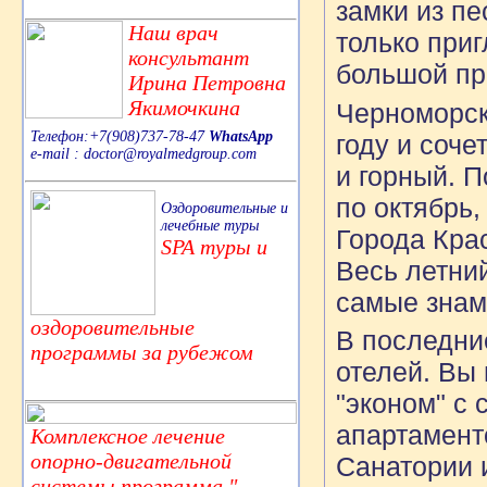
замки из пе
Наш врач
только при
консультант
большой пр
Ирина Петровна
Якимочкина
Черноморск
Телефон:+7(908)737-78-47
WhatsApp
году и соче
e-mail : doctor@royalmedgroup.com
и горный. 
по октябрь,
Оздоровительные и
лечебные туры
Города Кра
SPA туры и
Весь летни
самые знам
оздоровительные
В последни
программы за рубежом
отелей. Вы
"эконом" с
апартаменто
Комплексное лечение
опорно-двигательной
Санатории 
системы,программа "