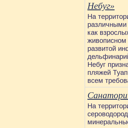
Небуг»
На территор
различными 
как взрослых
живописном 
развитой ин
дельфинари
Небуг призн
пляжей Туап
всем требов
Санатори
На территор
сероводород
минеральные