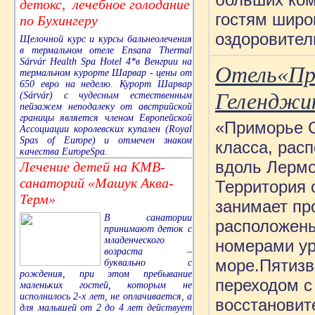
детокс, лечебное голодание
гостям широ
по Бухингеру
оздоровител
Щелочной курс и курсы бальнеолечения
в термальном отеле Ensana Thermal
Sárvár Health Spa Hotel 4*в Венгрии на
Отель«При
термальном курорте Шарвар - цены от
650 евро на неделю. Курорт Шарвар
Геленджи
(Sárvár) с чудесным естественным
пейзажем неподалеку от австрийской
границы является членом Европейской
«Приморье G
Ассоциации королевских купален (Royal
Spas of Europe) и отмечен знаком
класса, рас
качества EuropeSpa.
вдоль Лермо
Лечение детей на КМВ-
санаторий «Машук Аква-
Территория о
Терм»
занимает пр
В санатории
расположены
принимают деток с
младенческого
номерами уро
возраста –
море.Пятизв
буквально с
рождения, при этом пребывание
переходом с
маленьких гостей, которым не
исполнилось 2-х лет, не оплачивается, а
восстановит
для малышей от 2 до 4 лет действует