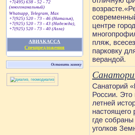
отличную ф
+7(495) 638 - 52 - 72
(многоканальный)
возрасте.«Р
Whatsapp, Telegram, Max
современный
+7(925) 520 - 73 - 46 (Наталья),
+7(925) 520 - 73 - 43 (Надежда),
центре горо
+7(925) 520 - 73 - 40 (Алла)
многопрофил
пляж, всесе
АВИАКАССА
Спецпредложения
парковку дл
верандой.
Оставить заявку
Санатори
Санаторий 
России. Это 
летней исто
настоящего 
где собраны
уголков Зем