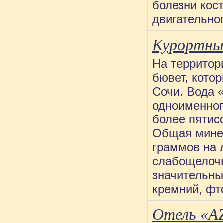
болезни кос
двигательно
Курортный
На территор
бювет, кото
Сочи. Вода 
одноименног
более пятис
Общая минер
граммов на 
слабощелочн
значительны
кремний, фт
Отель «A