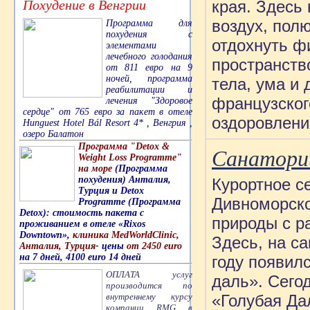
Похудение в Венгрии
края. Здесь
воздух, пол
Программа для
похудения с
отдохнуть ф
элементами
лечебного голодания
пространств
от 811 евро на 9
ночей, программа
тела, ума и
реабилитации и
французског
лечения "Здоровое
сердце" от 765 евро за пакет в отеле
оздоровлени
Hunguest Hotel Bál Resort 4* , Венгрия ,
озеро Балатон
Программа "Detox &
Санаторий
Weight Loss Programme"
на море
(Программа
похудения) Анталия,
Курортное с
Турция и Detox
Дивноморско
Programme (Программа
Detox): стоимость пакета с
природы с р
проживанием в отеле «Rixos
Downtown»,
клиника MedWorldClinic,
Здесь, на с
Анталия, Турция
- цены
от 2450 euro
на 7 дней, 4100 euro 14 дней
году появил
ОПЛАТА услуг
даль». Сегод
производится по
внутреннему курсу
«Голубая Да
компании RMG в