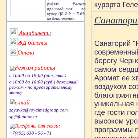
курорта Гел
рублях. Расчет
производится по
курсу ЦБ РФ + 5-6%
Санаторий
на день оплаты
Авиабилеты
Санаторий "
ЖД билеты
современный
Отели
берегу Черн
Режим работы
самом сердц
с 10:00 до 19:00 (пон.-пят.)
Аромат ее х
с 10:00 до 16:00 (суб.) дежурный
воздухом со
режим - по предварительному
звонку
благоприятн
e-mail
уникальная 
zayavka@royalmedgroup.com
где гости п
sp@funtour.su
высоком уро
Телефоны для связи:
программы п
+7(495) 638 - 56 - 71