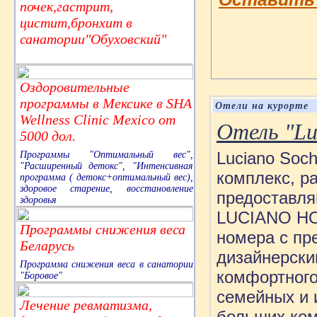
почек,гастрит,
цистит,бронхит в
санатории"Обуховский"
Оздоровительные
программы в Мексике в SHA
Отели на курорте
Wellness Clinic Mexico от
Отель "Lu
5000 дол.
Luciano Soc
Программы "Оптимальный вес",
"Расширенный детокс", "Интенсивная
комплекс, р
программа ( детокс+оптимальный вес),
здоровое старение, восстановление
предоставля
здоровья
LUCIANO HO
Программы снижения веса
номера с пр
Беларусь
дизайнерски
Программа снижения веса в санатории
комфортного
"Боровое"
семейных и 
Лечение ревматизма,
больших ком