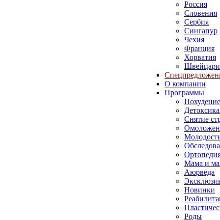
Россия
Словения
Сербия
Сингапур
Чехия
Франция
Хорватия
Швейцари
Спецпредложен
О компании
Программы
Похудени
Детоксика
Снятие ст
Омоложен
Молодость
Обследов
Ортопеди
Мама и м
Аюрведа
Эксклюзи
Новинки
Реабилита
Пластичес
Роды