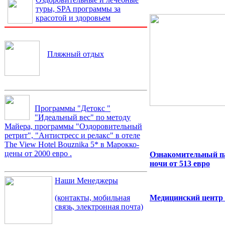
туры, SPA программы за
красотой и здоровьем
Пляжный отдых
Программы "Детокс "
"Идеальный вес" по методу
Майера, программы "Оздоровительный
ретрит", "Антистресс и релакс" в отеле
The View Hotel Bouznika 5* в Марокко-
цены от 2000 евро .
Ознакомительный па
ночи от 513 евро
Наши Менеджеры
Медицинский центр 
(контакты, мобильная
связь, электронная почта)