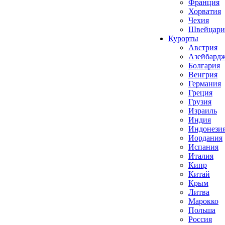
Франция
Хорватия
Чехия
Швейцари
Курорты
Австрия
Азейбард
Болгария
Венгрия
Германия
Греция
Грузия
Израиль
Индия
Индонези
Иордания
Испания
Италия
Кипр
Китай
Крым
Литва
Марокко
Польша
Россия