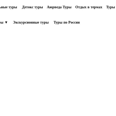
ьные туры
Детокс туры
Аюрведа Туры
Отдых в термах
Туры 
ры ▼
Экскурсионные туры
Туры по России