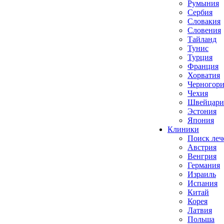
Румыния
Сербия
Словакия
Словения
Тайланд
Тунис
Турция
Франция
Хорватия
Черногори
Чехия
Швейцари
Эстония
Япония
Клиники
Поиск леч
Австрия
Венгрия
Германия
Израиль
Испания
Китай
Корея
Латвия
Польша