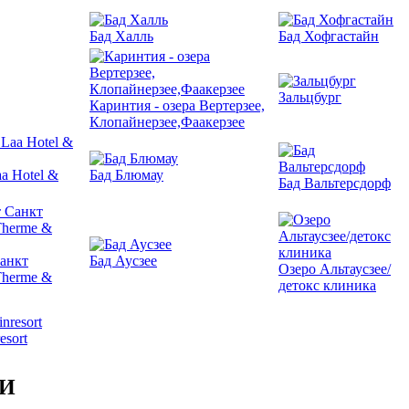
Бад Халль
Бад Хофгастайн
Зальцбург
Каринтия - озера Вертерзее,
Клопайнерзее,Фаакерзее
a Hotel &
Бад Блюмау
Бад Вальтерсдорф
анкт
Бад Аусзее
Озеро Альтаусзее/
Therme &
детокс клиника
esort
ИИ