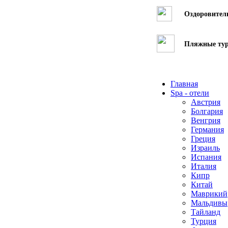
Оздоровител
Пляжные ту
Главная
Spa - отели
Австрия
Болгария
Венгрия
Германия
Греция
Израиль
Испания
Италия
Кипр
Китай
Маврикий
Мальдивы
Тайланд
Турция