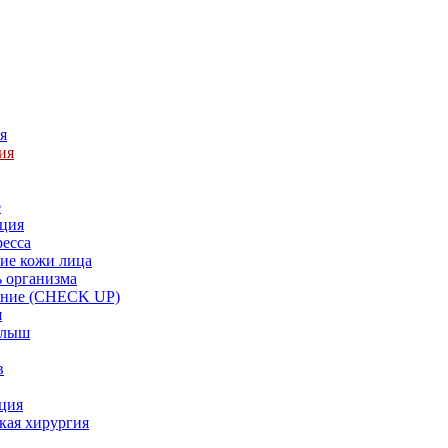
я
ия
е
ция
ресса
ие кожи лица
 организма
ание (CHECK UP)
я
алыш
в
ция
кая хирургия