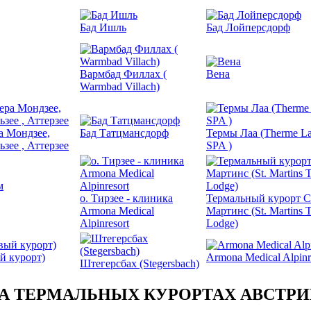
Бад Ишль
Бад Лойперсдорф
Вармбад Филлах (
Вена
Warmbad Villach)
а Мондзее,
Бад Татцмансдорф
Термы Лаа (Therme La
зее , Аттерзее
SPA )
о. Тирзее - клиника
Термальный курорт С
Armona Medical
Мартинс (St. Martins 
Alpinresort
Lodge)
й курорт)
Armona Medical Alpinr
Штегерсбах (Stegersbach)
А ТЕРМАЛЬНЫХ КУРОРТАХ АВСТР