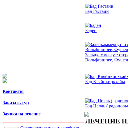
Бад Гастайн
Баден
Зальцкаммергут: озер
Вольфгангзее, Фушель
Бад Кляйнкирххайм
Контакты
Заказать тур
Бад Целль ( радоновы
Заявка на лечение
ЛЕЧЕНИЕ Н
Оздоровительные и лечебные