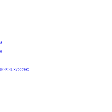
я
я
ения на курортах