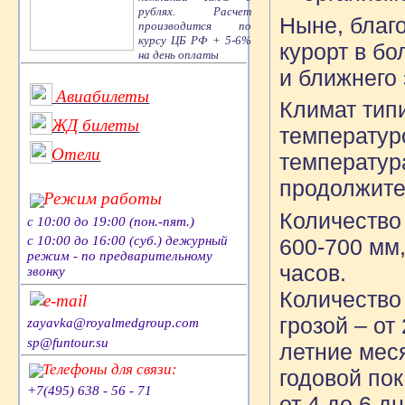
рублях. Расчет
Ныне, благ
производится по
курсу ЦБ РФ + 5-6%
курорт в б
на день оплаты
и ближнего
Авиабилеты
Климат тип
ЖД билеты
температур
Отели
температура
продолжите
Режим работы
Количество
с 10:00 до 19:00 (пон.-пят.)
с 10:00 до 16:00 (суб.) дежурный
600-700 мм,
режим - по предварительному
часов.
звонку
Количество
e-mail
грозой – от
zayavka@royalmedgroup.com
sp@funtour.su
летние мес
Телефоны для связи:
годовой пок
+7(495) 638 - 56 - 71
от 4 до 6 дн