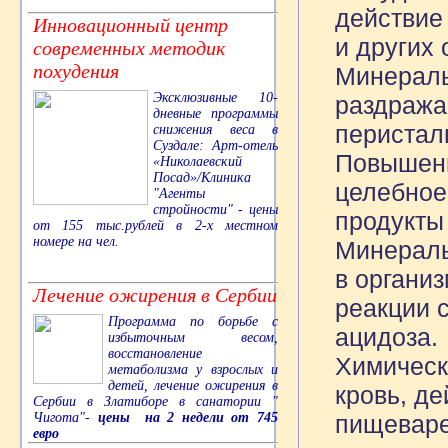
действие
Инновационный центр
и других 
современных методик
похудения
Минераль
Эксклюзивные 10-
раздража
дневные программы
перисталь
снижения веса в
Суздале: Арт-отель
Повышенн
«Николаевский
Посад»/Клиника
целебное 
"Агенты
стройности" - цены
продукты
от 155 тыс.рублей в 2-х местном
номере на чел.
Минераль
в органи
Лечение ожирения в Сербии
реакции с
Программа по борьбе с
ацидоза.
избыточным весом,
восстановление
Химическ
метаболизма у взрослых и
детей, лечение ожирения в
кровь, д
Сербии в Златиборе в санатории "
Чигота"-
цены на 2 недели от 745
пищеваре
евро