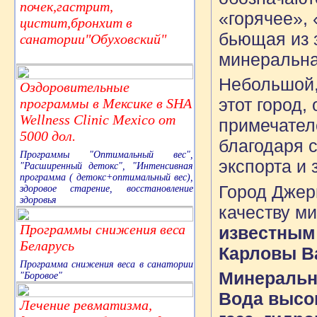
почек,гастрит,
«горячее»,
цистит,бронхит в
бьющая из 
санатории"Обуховский"
минеральна
Небольшой,
Оздоровительные
этот город,
программы в Мексике в SHA
Wellness Clinic Mexico от
примечател
5000 дол.
благодаря 
Программы "Оптимальный вес",
экспорта и
"Расширенный детокс", "Интенсивная
программа ( детокс+оптимальный вес),
Город Джер
здоровое старение, восстановление
здоровья
качеству м
Программы снижения веса
известным
Беларусь
Карловы В
Программа снижения веса в санатории
Минеральн
"Боровое"
Вода высо
Лечение ревматизма,