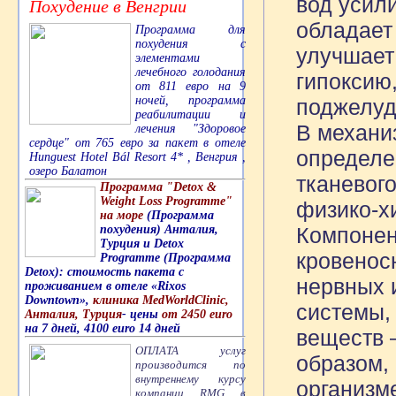
вод усил
Похудение в Венгрии
обладает
Программа для
похудения с
улучшает
элементами
лечебного голодания
гипоксию
от 811 евро на 9
ночей, программа
поджелуд
реабилитации и
В механи
лечения "Здоровое
сердце" от 765 евро за пакет в отеле
определе
Hunguest Hotel Bál Resort 4* , Венгрия ,
озеро Балатон
тканевог
Программа "Detox &
Weight Loss Programme"
физико-х
на море
(Программа
похудения) Анталия,
Компонен
Турция и Detox
кровенос
Programme (Программа
Detox): стоимость пакета с
нервных 
проживанием в отеле «Rixos
Downtown»,
клиника MedWorldClinic,
системы,
Анталия, Турция
- цены
от 2450 euro
на 7 дней, 4100 euro 14 дней
веществ 
ОПЛАТА услуг
образом,
производится по
внутреннему курсу
организм
компании RMG в