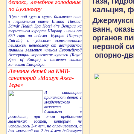
газа, гидр
детокс, лечебное голодание
по Бухингеру
кальция, ф
Щелочной курс и курсы бальнеолечения
Джермукск
в термальном отеле Ensana Thermal
Sárvár Health Spa Hotel 4*в Венгрии на
ванн, оказ
термальном курорте Шарвар - цены от
органов пи
650 евро на неделю. Курорт Шарвар
(Sárvár) с чудесным естественным
нервной си
пейзажем неподалеку от австрийской
границы является членом Европейской
опорно-дви
Ассоциации королевских купален (Royal
Spas of Europe) и отмечен знаком
качества EuropeSpa.
Лечение детей на КМВ-
санаторий «Машук Аква-
Терм»
В санатории
принимают деток с
младенческого
возраста –
буквально с
рождения, при этом пребывание
маленьких гостей, которым не
исполнилось 2-х лет, не оплачивается, а
для малышей от 2 до 4 лет действует