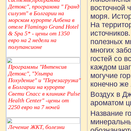
Детокс", программа " Гранд
восточной 
силуэт" в Болгарии на
моря. Истор
морском курорте Албена в
На территор
отеле Flamingo Grand Hotel
источников
& Spa 5* - цены от 1350
евро на 2 недели на
полезных м
полупансионе
многих заб
гостей со в
каждом шаг
Программы "Интенсив
Детокс", "Ультра
могучие го
Похудение" и "Перезагрузка"
конечно же
в Болгарии на курорте
Воздух в Д
Свети Спасс в клинике Pulse
Health Center" -цены от
ароматом ц
2250 евро на 7 ночей
Название г
минеральны
Лечение ЖКТ, болезни
обозначают