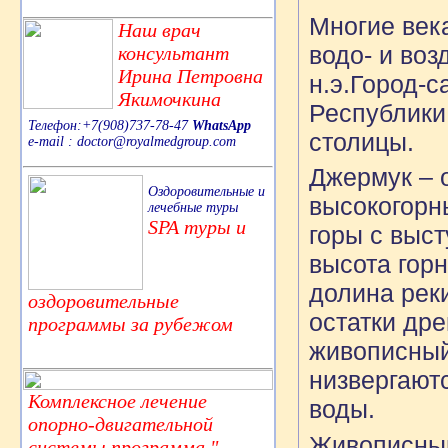
Многие век
Наш врач
водо- и воз
консультант
Ирина Петровна
н.э.Город-с
Якимочкина
Республики 
Телефон:+7(908)737-78-47
WhatsApp
столицы.
e-mail : doctor@royalmedgroup.com
Джермук – 
Оздоровительные и
высокогорн
лечебные туры
SPA туры и
горы с выс
высота гор
долина рек
оздоровительные
остатки др
программы за рубежом
живописный
низвергают
Комплексное лечение
воды.
опорно-двигательной
Живописный
системы,программа "