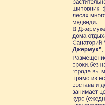
растительно
шиповник, 
лесах много
медведи.
В Джермуке
дома отдых
Санаторий
Джермук”
,
Размещение
сроки,без н
городе вы 
прямо из ес
состава и д
занимает ц
курс (ежед