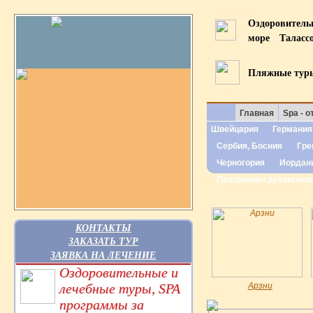
Оздоровител
море
Таласс
Пляжные тур
Главная
Spa - о
Швейцария
Германия
Сербия, Босния
Гре
Черногория
Иордан
Программы детоксика
КОНТАКТЫ
ЗАКАЗАТЬ ТУР
ЗАЯВКА НА ЛЕЧЕНИЕ
Оздоровительные и
лечебные туры, SPA
Арзни
программы за