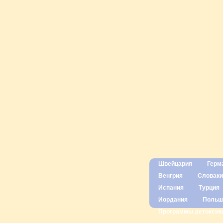
Швейцария
Герм
Венгрия
Словаки
Испания
Турция
Иордания
Польш
Программы детоксик