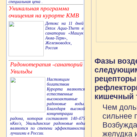
специальная цена .
Уникальная программа
очищения на курорте КМВ
Детокс на 11 дней
Detox Aqua-Therm в
санатории «Машук
Аква-Терм»,
Железноводск,
Россия
Фазы возд
Радонотерапия -санаторий
следующим
Увильды
рецепторы 
Настоящим
богатством
рефлектор
Курорта являются
естественные
кишечный т
высокоактивные
радоновые воды.
Чем доль
Благодаря высокой
концентрации
сильнее 
радона, которая составляет 140-475
Возбужда
нКю/л, Увильдинские радоновые воды
являются по степени эффективности
желудка 
лучшими в России.