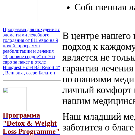
Собственная л
Программа для похудения с
В центре нашего 
элементами лечебного
голодания от 811 евро на 9
подход к каждому
ночей, программа
реабилитации и лечения
является не толь
"Здоровое сердце" от 765
евро за пакет в отеле
гарантия лечения
Hunguest Hotel Bál Resort 4*
, Венгрия , озеро Балатон
познаниями меди
личный комфорт 
нашим медицинс
Программа
Наш младший мед
"Detox & Weight
заботится о благ
Loss Programme"