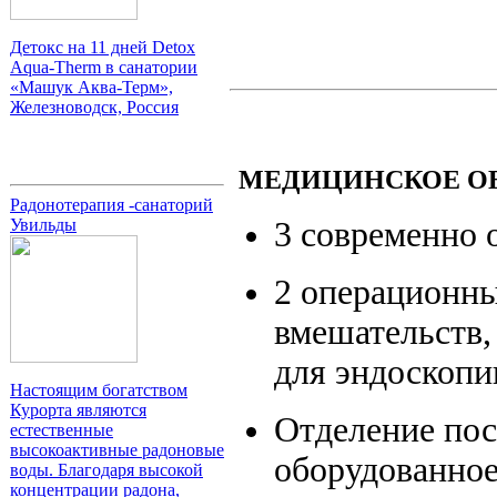
Детокс на 11 дней Detox
Aqua-Therm в санатории
«Машук Аква-Терм»,
Железноводск, Россия
МЕДИЦИНСКОЕ О
Радонотерапия -санаторий
Увильды
3 современно
2 операционн
вмешательств,
для эндоскопи
Настоящим богатством
Курорта являются
Отделение пос
естественные
высокоактивные радоновые
оборудованно
воды. Благодаря высокой
концентрации радона,