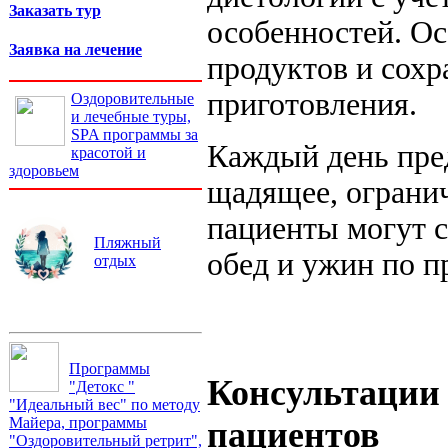
Заказать тур
особенностей. Ос
Заявка на лечение
продуктов и сох
приготовления.
Оздоровительные
и лечебные туры,
SPA программы за
Каждый день пре
красотой и
здоровьем
щадящее, огранич
пациенты могут с
Пляжный
обед и ужин по 
отдых
Программы
Консультации 
"Детокс "
"Идеальный вес" по методу
Майера, программы
пациентов
"Оздоровительный ретрит",