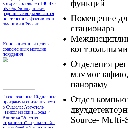
функций
которая составляет 140-475
нКю/л, Увильдинские
радоновые воды являются
Помещение дл
по степени эффективности
лучшими в России.
стационара
Междисциплина
Инновационный центр
контрольным
современных методик
похудения
Отделения рен
маммографию,
панораму
Эксклюзивные 10-дневные
Отдел компью
программы снижения веса
в Суздале: Арт-отель
двухдетектор
«Николаевский Посад»/
Клиника "Агенты
Source- Multi-
стройности" - цены от 155
тыс.рублей в 2-х местном