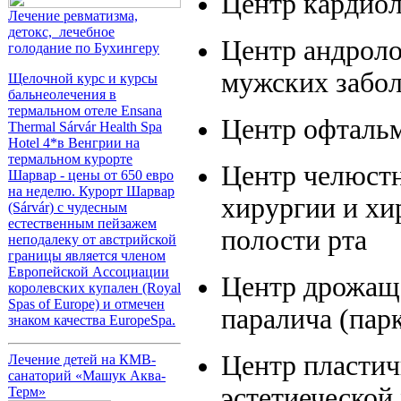
Центр кардио
Лечение ревматизма,
детокс, лечебное
Центр андроло
голодание по Бухингеру
мужских забо
Щелочной курс и курсы
бальнеолечения в
термальном отеле Ensana
Центр офталь
Thermal Sárvár Health Spa
Hotel 4*в Венгрии на
термальном курорте
Центр челюст
Шарвар - цены от 650 евро
на неделю. Курорт Шарвар
хирургии и хи
(Sárvár) с чудесным
естественным пейзажем
полости рта
неподалеку от австрийской
границы является членом
Европейской Ассоциации
Центр дрожащ
королевских купален (Royal
Spas of Europe) и отмечен
паралича (пар
знаком качества EuropeSpa.
Центр пластич
Лечение детей на КМВ-
санаторий «Машук Аква-
эстетиеческой
Терм»