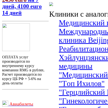
дней, 4100 euro
14 дней
Клиники с анало
Медицинский 
Международный
клиника Beijing
Реабилитацио
Хэйлунцзянски
ОПЛАТА услуг
производится по
медицины
внутреннему курсу
компании RMG в рублях.
"Mедицинский 
Расчет производится по
курсу ЦБ РФ + 5-6% на
"Tоп Ихилов"
день оплаты
"Герцлийский
"Гинекологиче
Авиабилеты