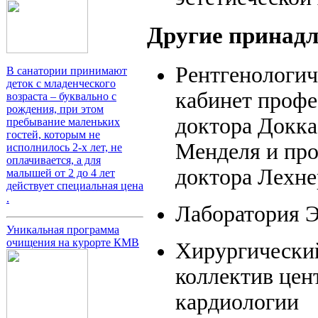
Другие принад
Рентгенологи
В санатории принимают
деток с младенческого
кабинет профе
возраста – буквально с
рождения, при этом
доктора Докка
пребывание маленьких
гостей, которым не
Менделя и пр
исполнилось 2-х лет, не
оплачивается, а для
доктора Лехне
малышей от 2 до 4 лет
действует специальная цена
.
Лаборатория 
Уникальная программа
очищения на курорте КМВ
Хирургически
коллектив цен
кардиологии