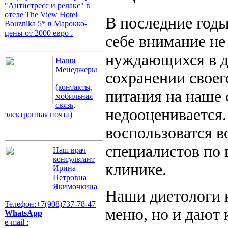
"Антистресс и релакс" в
отеле The View Hotel
В последние годы
Bouznika 5* в Марокко-
цены от 2000 евро .
себе внимание не
нуждающихся в ди
Наши
Менеджеры
сохранении своег
(контакты,
питания на наше 
мобильная
связь,
недооценивается.
электронная почта)
воспользоватся 
специалистов по 
Наш врач
консультант
клинике.
Ирина
Петровна
Якимочкина
Наши диетологи н
Телефон:+7(908)737-78-47
меню, но и дают 
WhatsApp
e-mail :