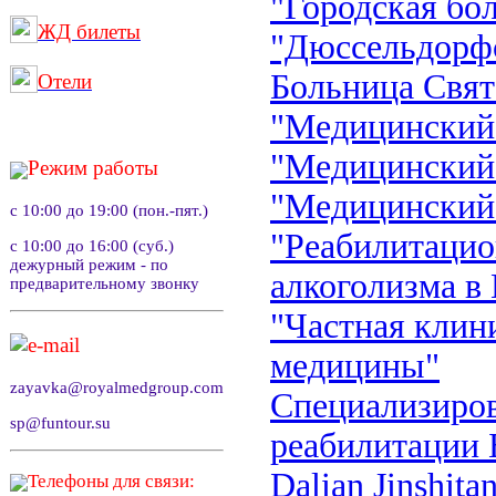
"Городская бо
ЖД билеты
"Дюссельдорфс
Больница Свят
Отели
"Медицинский
"Медицинский
Режим работы
"Медицинский
с 10:00 до 19:00 (пон.-пят.)
"Реабилитацио
с 10:00 до 16:00 (суб.)
дежурный режим - по
алкоголизма в 
предварительному звонку
"Частная клин
e-mail
медицины"
zayavka@royalmedgroup.com
Cпециализиров
sp@funtour.su
реабилитации 
Dalian Jinshita
Телефоны для связи: