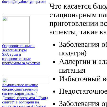
doctor@royalmedgroup.com
Что касается бл
стационарным па
приготовлении вс
аспекты, такие ка
Заболевания о
Оздоровительные и
лечебные туры
подагра)
SPA туры и
оздоровительные
Аллергии и ал
программы за рубежом
питания
Избыточный в
Комплексное лечение
Недостаточное
опорно-двигательной
системы,программа "
Детокс", программа " Гранд
Заболевания о
силуэт" в Болгарии на
морском курорте Албена в