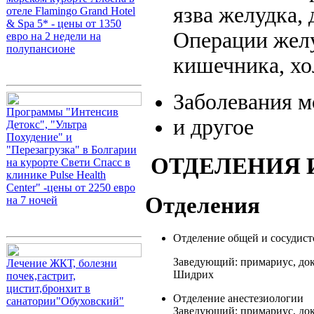
язва желудка, 
отеле Flamingo Grand Hotel
& Spa 5* - цены от 1350
Операции желу
евро на 2 недели на
полупансионе
кишечника, хо
Заболевания 
Программы "Интенсив
и другое
Детокс", "Ультра
Похудение" и
"Перезагрузка" в Болгарии
ОТДЕЛЕНИЯ 
на курорте Свети Спасс в
клинике Pulse Health
Center" -цены от 2250 евро
Отделения
на 7 ночей
Отделение общей и сосудист
Заведующий: примариус, до
Лечение ЖКТ, болезни
Шидрих
почек,гастрит,
цистит,бронхит в
Отделение анестезиологии
санатории"Обуховский"
Заведующий: примариус, до