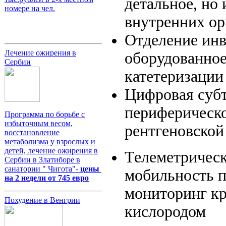
детальное, но
номере на чел.
внутренних о
Отделение инв
Лечение ожирения в
оборудованное
Сербии
катетеризаци
Цифровая субт
периферическо
Программа по борьбе с
избыточным весом,
рентгеновской
восстановление
метаболизма у взрослых и
детей, лечение ожирения в
Телеметричес
Сербии в Златиборе в
санатории " Чигота"-
цены
мобильность 
на 2 недели от 745 евро
мониторинг кр
Похудение в Венгрии
кислородом