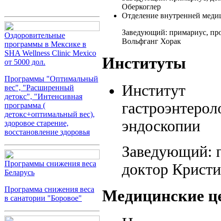
Оберкоглер
Отделение внутренней мед
Заведующий: примариус, про
Оздоровительные
Вольфганг Хорак
программы в Мексике в
SHA Wellness Clinic Mexico
Институты
от 5000 дол.
Программы "Оптимальный
Институт
вес", "Расширенный
детокс", "Интенсивная
гастроэнтерол
программа (
детокс+оптимальный вес),
эндоскопии
здоровое старение,
восстановление здоровья
Заведующий: 
Программы снижения веса
доктор Крист
Беларусь
Программа снижения веса
Медицинские ц
в санатории "Боровое"