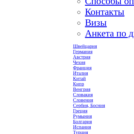
Способы оп
Контакты
Визы
Анкета по 
Швейцария
Германия
Австрия
Чехия
Франция
Италия
Китай
Кипр
Венгрия
Словакия
Словения
Сербия, Босния
Греция
Румыния
Болгария
Испания
Турция