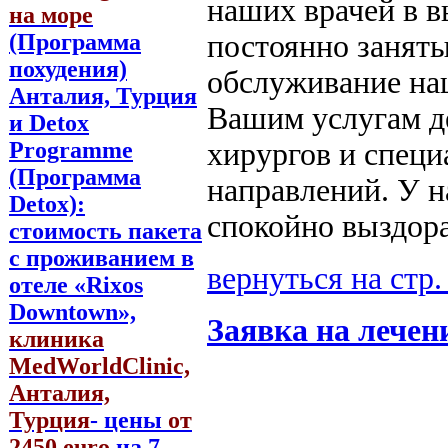
наших врачей в в
на море
(Программа
постоянно заняты
похудения)
обслуживание наш
Анталия, Турция
Вашим услугам д
и Detox
Programme
хирургов и спец
(Программа
направлений. У н
Detox):
спокойно выздор
стоимость пакета
с проживанием в
вернуться на стр
отеле «Rixos
Downtown»,
Заявка на лечен
клиника
MedWorldClinic,
Анталия,
Турция
- цены
от
2450 euro
на 7