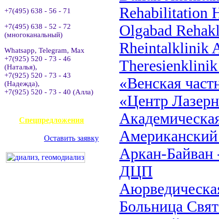
Rehabilitation
+7(495) 638 - 56 - 71
Olgabad Rehakl
+7(495) 638 - 52 - 72
(многоканальный)
Rheintalklinik 
Whatsapp, Telegram, Max
+7(925) 520 - 73 - 46
Theresienklini
(Наталья),
+7(925) 520 - 73 - 43
«Венская част
(Надежда),
+7(925) 520 - 73 - 40 (Алла)
«Центр Лазер
АВИАКАССА
Академическая
Спецпредложения
Американский 
Оставить заявку
Аркан-Байван 
ДЦП
Аюрведическая
Больница Свя