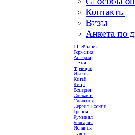
Способы оп
Контакты
Визы
Анкета по 
Швейцария
Германия
Австрия
Чехия
Франция
Италия
Китай
Кипр
Венгрия
Словакия
Словения
Сербия, Босния
Греция
Румыния
Болгария
Испания
Турция