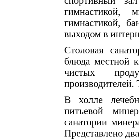
спортивный за
гимнастикой, 
гимнастикой, ба
выходом в интерне
Столовая санат
блюда местной к
чистых прод
производителей. 
В холле лечеб
питьевой мине
санатории минера
Представлено дв