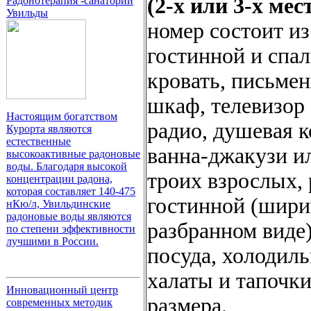
(2-х или 3-х ме
Радонотерапия -санаторий
Увильды
номер состоит из
гостинной и спа
кровать, письмен
шкаф, телевизор
Настоящим богатством
радио, душевая к
Курорта являются
естественные
ванна-джакузи и
высокоактивные радоновые
воды. Благодаря высокой
троих взрослых, 
концентрации радона,
которая составляет 140-475
гостинной (шири
нКю/л, Увильдинские
радоновые воды являются
разбранном виде)
по степени эффективности
лучшими в России.
посуда, холодиль
халаты и тапочки
Инновационный центр
размера.
современных методик