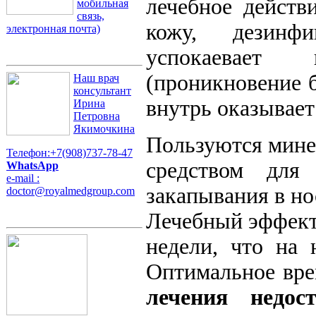
лечебное действ
мобильная
связь,
кожу, дезинф
электронная почта)
успокаевает
(проникновение б
Наш врач
консультант
внутрь оказывает
Ирина
Петровна
Якимочкина
Пользуются мине
Телефон:+7(908)737-78-47
средством для
WhatsApp
e-mail :
закапывания в но
doctor@royalmedgroup.com
Лечебный эффект 
недели, что на 
Оптимальное вре
лечения недос