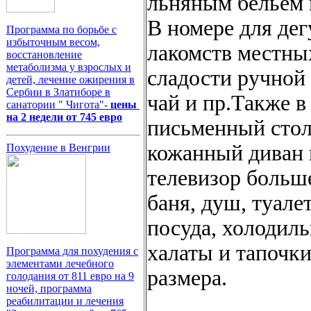
льняным бельём 
В номере для дег
Программа по борьбе с
избыточным весом,
лакомств местных
восстановление
метаболизма у взрослых и
сладости ручной
детей, лечение ожирения в
Сербии в Златиборе в
чай и пр.Также в
санатории " Чигота"-
цены
на 2 недели от 745 евро
письменный стол
кожанный диван 
Похудение в Венгрии
телевизор больше
баня, душ, туале
посуда, холодиль
халаты и тапочки
Программа для похудения с
элементами лечебного
размера.
голодания от 811 евро на 9
ночей, программа
реабилитации и лечения