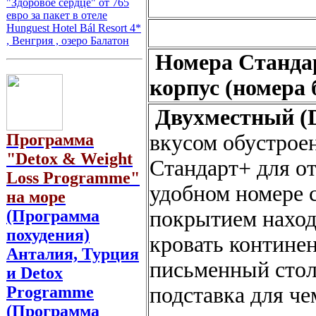
"Здоровое сердце" от 765
евро за пакет в отеле
Hunguest Hotel Bál Resort 4*
, Венгрия , озеро Балатон
Номера Стандар
корпус (номера 
Двухместный (
Программа
вкусом обустрое
"Detox & Weight
Стандарт+ для о
Loss Programme"
удобном номере 
на море
(Программа
покрытием наход
похудения)
кровать континен
Анталия, Турция
письменный стол,
и Detox
Programme
подставка для че
(Программа