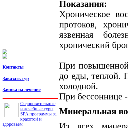
Показания:
Хроническое во
протоков, хрони
язвенная боле
хронический брон
При повышенной 
Контакты
до еды, теплой.
Заказать тур
холодной.
Заявка на лечение
При бессоннице -
Оздоровительные
и лечебные туры,
Минеральная во
SPA программы за
красотой и
Из всех минер
здоровьем