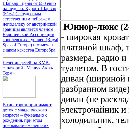
Шарвар - цены от 650 евро
на неделю. Курорт Шарвар
(Sárvár) с чудесным
естественным пейзажем
неподалеку от австрийской
Юниор-люкс (2-
границы является членом
Европейской Ассоциации
- широкая кроват
королевских купален (Royal
Spas of Europe) и отмечен
платяной шкаф, 
знаком качества EuropeSpa.
размера, радио и
Лечение детей на КМВ-
туалетом. В гос
санаторий «Машук Аква-
Терм»
диван (шириной в
разбранном виде
диван (не раскла
В санатории принимают
электрочайник и 
деток с младенческого
возраста – буквально с
холодильник, тел
рождения, при этом
пребывание маленьких