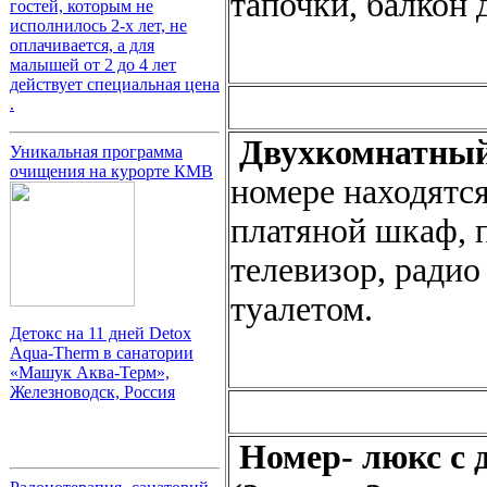
тапочки, балкон 
гостей, которым не
исполнилось 2-х лет, не
оплачивается, а для
малышей от 2 до 4 лет
действует специальная цена
.
Двухкомнатный 
Уникальная программа
очищения на курорте КМВ
номере находятся
платяной шкаф, 
телевизор, радио
туалетом.
Детокс на 11 дней Detox
Aqua-Therm в санатории
«Машук Аква-Терм»,
Железноводск, Россия
Номер- люкс с д