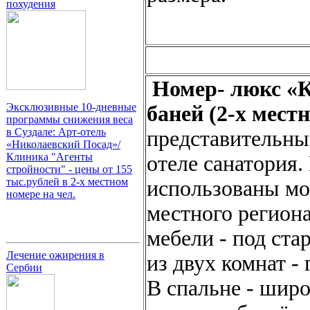
похудения
Номер- люкс «К
Эксклюзивные 10-дневные
баней (2-х мест
программы снижения веса
в Суздале: Арт-отель
представительны
«Николаевский Посад»/
Клиника "Агенты
отеле санатория.
стройности" - цены от 155
тыс.рублей в 2-х местном
использованы мо
номере на чел.
местного регион
мебели - под ста
Лечение ожирения в
из двух комнат -
Сербии
В спальне - широ