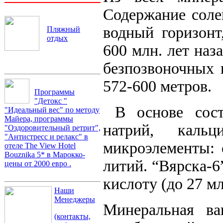
Содержание соле
водный горизонт
Пляжный
отдых
600 млн. лет наз
безпозвоночных 
572-600 метров.
Программы
"Детокс "
В основе сост
"Идеальный вес" по методу
Майера, программы
натрий, кальц
"Оздоровительный ретрит",
"Антистресс и релакс" в
микроэлементы: с
отеле The View Hotel
Bouznika 5* в Марокко-
литий. “Вярска-6
цены от 2000 евро .
кислоту (до 27 мл
Наши
Менеджеры
Минеральная ва
(контакты,