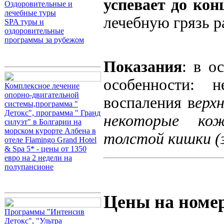
успевает до кон
Оздоровительные и
лечебные туры
лечебную грязь р
SPA туры и
оздоровительные
программы за рубежом
Показания
: в о
особенности: н
Комплексное лечение
опорно-двигательной
воспаления в
ерх
системы,программа "
Детокс", программа " Гранд
некоторые кож
силуэт" в Болгарии на
морском курорте Албена в
толстой кишки (
отеле Flamingo Grand Hotel
& Spa 5* - цены от 1350
евро на 2 недели на
полупансионе
Цены на номе
Программы "Интенсив
Детокс", "Ультра