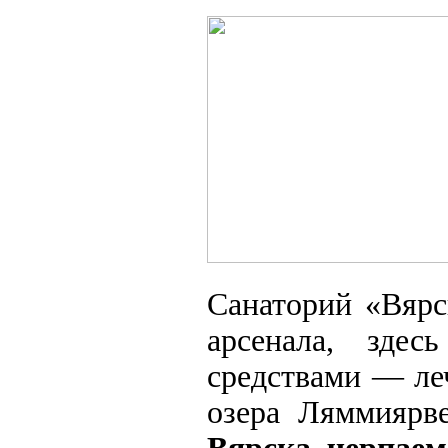
Санаторий «Вярс
арсенала, зде
средствами — ле
озера Ляммияр