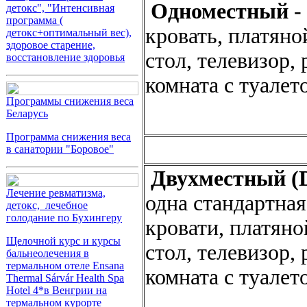
Одноместный
-
детокс", "Интенсивная
программа (
кровать, платян
детокс+оптимальный вес),
здоровое старение,
стол, телевизор,
восстановление здоровья
комната с туалет
Программы снижения веса
Беларусь
Программа снижения веса
в санатории "Боровое"
Двухместный (
Лечение ревматизма,
одна стандартная
детокс, лечебное
голодание по Бухингеру
кровати, платян
Щелочной курс и курсы
стол, телевизор,
бальнеолечения в
термальном отеле Ensana
комната с туалет
Thermal Sárvár Health Spa
Hotel 4*в Венгрии на
термальном курорте