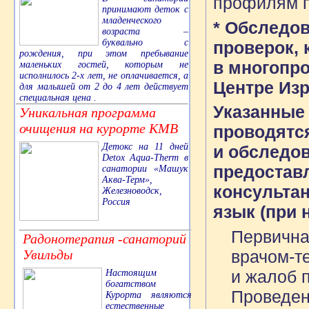
профилям п
принимают деток с
младенческого
* Обследов
возраста –
буквально с
проверок, 
рождения, при этом пребывание
в многопр
маленьких гостей, которым не
исполнилось 2-х лет, не оплачивается, а
Центре Изр
для малышей от 2 до 4 лет действует
специальная цена .
Указанные
Уникальная программа
очищения на курорте КМВ
проводятс
Детокс на 11 дней
и обследов
Detox Aqua-Therm в
предоставл
санатории «Машук
Аква-Терм»,
консультан
Железноводск,
Россия
язык (при 
Первична
Радонотерапия -санаторий
врачом-т
Увильды
и жалоб 
Настоящим
богатством
Проведен
Курорта являются
естественные