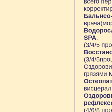
всего пе
корректи
Бальнео
врача(мо
Водоросл
SPA
.
(3/4/5 пр
Восстан
(3/4/5про
Оздоров
грязями М
Остеопат
висцераль
Оздоров
рефлекс
(4/6/8 пр