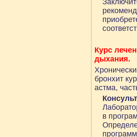
Заключит
рекоменд
приобрет
соответс
Курс лечен
дыхания.
Хронически
бронхит ку
астма, част
Консуль
Лаборато
в програм
Определе
программ