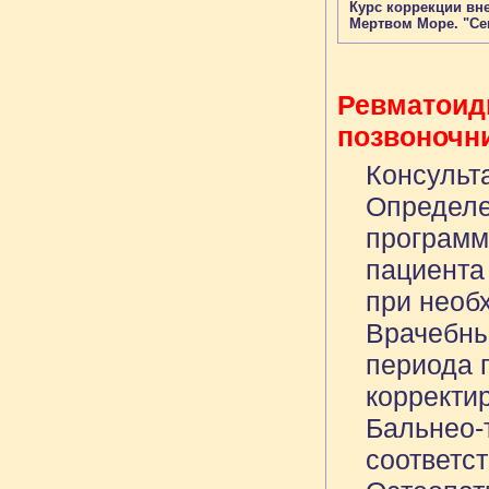
Курс коррекции вн
Мертвом Море. "Се
Ревматоидн
позвоночни
Консульта
Определе
программ
пациента
при необ
Врачебны
периода 
корректи
Бальнео-
соответс