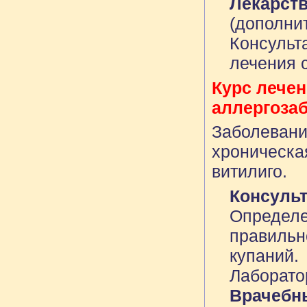
Лекарст
(дополни
Консульт
лечения 
Курс лечен
аллергоза
Заболевания
хроническа
витилиго.
Консуль
Определе
правильн
купаний.
Лаборато
Врачебн