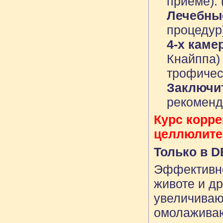
приёме). 
Лечебны
процедур
4-х каме
Кнайппа)
трофическ
Заключи
рекоменд
Курс корре
целлюлите
Только в D
Эффективно
животе и д
увеличиваю
омолаживаю