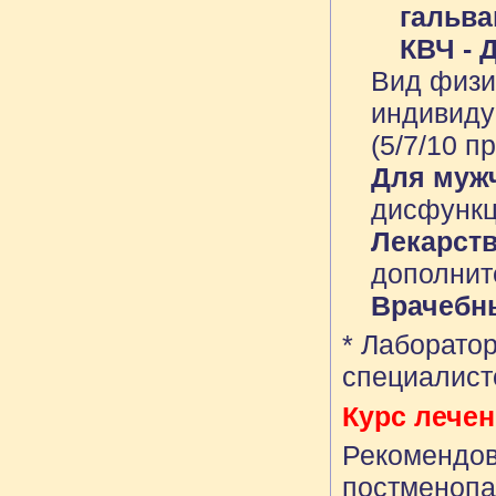
гальва
КВЧ - 
Вид физи
индивиду
(5/7/10 п
Для муж
дисфункц
Лекарст
дополнит
Врачебн
* Лаборатор
специалист
Курс лечен
Рекомендов
постменопа