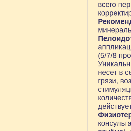
всего пе
корректи
Рекомен
минераль
Пелоидот
аппликац
(5/7/8 пр
Уникальн
несет в 
грязи, в
стимуляц
количеств
действуе
Физиоте
консульт