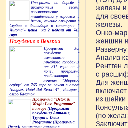
Программа по борьбе с
железы и
избыточным весом,
восстановление
для свое
метаболизма у взрослых и
детей, лечение ожирения в
железы.
Сербии в Златиборе в санатории "
Чигота"-
цены на 2 недели от 745
Онко-мар
евро
женщин и
Похудение в Венгрии
Разверну
Программа для
похудения с
Анализ к
элементами
лечебного голодания
Рентген л
от 811 евро на 9
ночей, программа
с расшиф
реабилитации и
Для женщи
лечения "Здоровое
сердце" от 765 евро за пакет в отеле
включает
Hunguest Hotel Bál Resort 4* , Венгрия ,
озеро Балатон
из шейки 
Программа "Detox &
Weight Loss Programme"
Консульт
на море
(Программа
похудения) Анталия,
(по жела
Турция и Detox
Заключит
Programme (Программа
Detox): стоимость пакета с