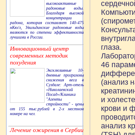
сердечной
высокоактивные
радоновые воды.
Компьюти
Благодаря высокой
концентрации
(спиромет
радона, которая составляет 140-475
Консульт
нКю/л, Увильдинские радоновые воды
являются по степени эффективности
внутригла
лучшими в России.
глаза.
Инновационный центр
Лаборато
современных методик
похудения
46 параме
Эксклюзивные 10-
дифферен
дневные программы
(анализ 
снижения веса в
Суздале: Арт-отель
креатини
«Николаевский
Посад»/Клиника
и холесте
"Агенты
стройности" - цены
крови и 
от 155 тыс.рублей в 2-х местном
номере на чел.
проводит
анализ к
Лечение ожирения в Сербии
(TSH) дл