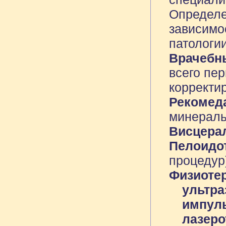
Определе
зависимо
патологии
Врачебн
всего пе
корректи
Рекомеда
минераль
Висцера
Пелоидот
процедур
Физиоте
ультра
импуль
лазеро