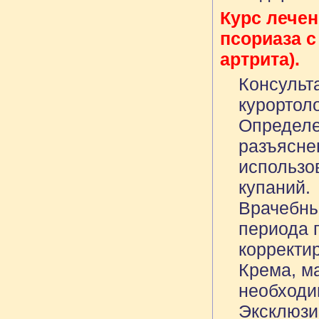
Курс лечен
псориаза с
артрита).
Консульт
курортоло
Определе
разъясне
использо
купаний.
Врачебны
периода 
корректи
Крема, ма
необходи
Эксклюзи