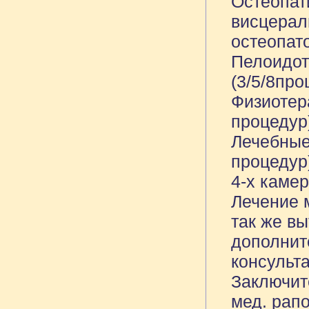
Остеопат
висцерал
остеопато
Пелоидот
(3/5/8про
Физиотера
процедур
Лечебные
процедур
4-х камер
Лечение 
так же в
дополнит
консульт
Заключит
мед. рапо