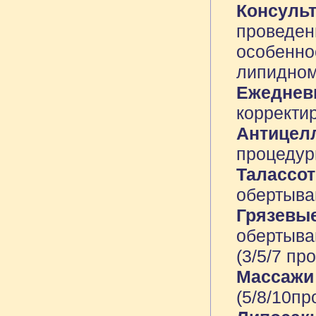
Консуль
проведен
особенно
липидном
Ежеднев
корректи
Антицел
процедур
Талассо
обертыван
Грязевы
обертыва
(3/5/7 пр
Массажи
(5/8/10пр