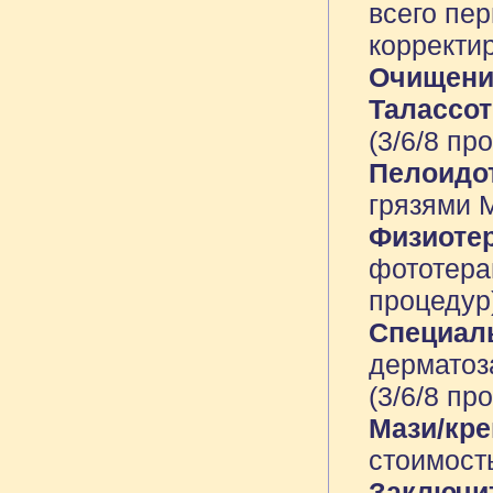
всего пе
корректи
Очищени
Талассо
(3/6/8 пр
Пелоидо
грязями М
Физиоте
фототерап
процедур
Специал
дерматоза
(3/6/8 пр
Мази/кр
стоимость
Заключи