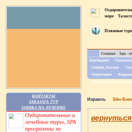
Оздоровител
море
Таласс
Пляжные тур
Главная
Spa - о
Швейцария
Германия
Сербия, Босния
Гре
Черногория
Иордан
Программы детоксика
КОНТАКТЫ
Израиль
Эйн-Боке
ЗАКАЗАТЬ ТУР
ЗАЯВКА НА ЛЕЧЕНИЕ
Оздоровительные и
вернуться 
лечебные туры, SPA
программы за