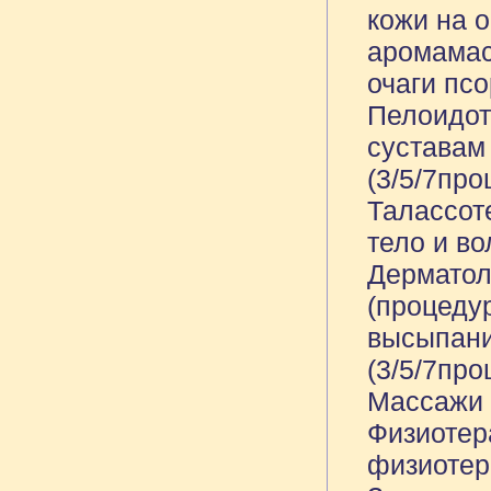
кожи на 
аромамас
очаги псо
Пелоидот
суставам 
(3/5/7про
Талассот
тело и во
Дерматол
(процеду
высыпани
(3/5/7про
Массажи 
Физиотер
физиотера