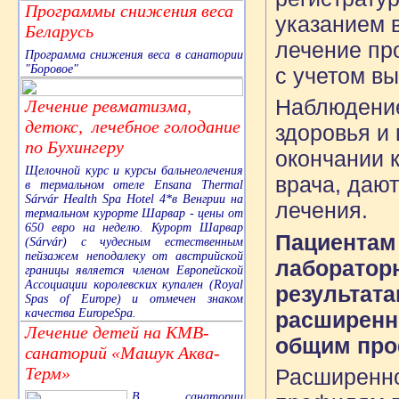
Программы снижения веса
указанием 
Беларусь
лечение пр
Программа снижения веса в санатории
"Боровое"
с учетом вы
Наблюдение
Лечение ревматизма,
детокс, лечебное голодание
здоровья и
по Бухингеру
окончании 
Щелочной курс и курсы бальнеолечения
врача, даю
в термальном отеле Ensana Thermal
Sárvár Health Spa Hotel 4*в Венгрии на
лечения.
термальном курорте Шарвар - цены от
650 евро на неделю. Курорт Шарвар
Пациентам 
(Sárvár) с чудесным естественным
пейзажем неподалеку от австрийской
лаборатор
границы является членом Европейской
Ассоциации королевских купален (Royal
результата
Spas of Europe) и отмечен знаком
качества EuropeSpa.
расширенн
Лечение детей на КМВ-
общим про
санаторий «Машук Аква-
Терм»
Расширенно
В санатории