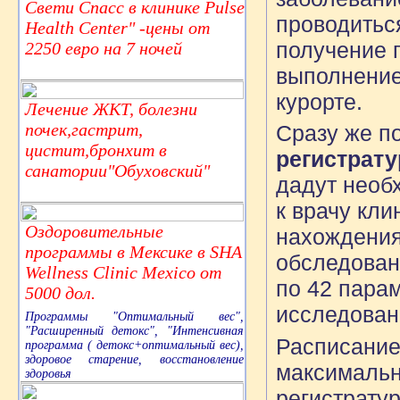
Свети Спасс в клинике Pulse
проводитьс
Health Center" -цены от
получение 
2250 евро на 7 ночей
выполнение
курорте.
Лечение ЖКТ, болезни
почек,гастрит,
Сразу же п
цистит,бронхит в
регистрату
санатории"Обуховский"
дадут необ
к врачу кл
Оздоровительные
нахождения
программы в Мексике в SHA
обследован
Wellness Clinic Mexico от
по 42 пара
5000 дол.
исследован
Программы "Оптимальный вес",
"Расширенный детокс", "Интенсивная
Расписание
программа ( детокс+оптимальный вес),
здоровое старение, восстановление
максимальн
здоровья
регистратур