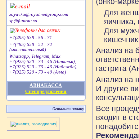
(онко-марк
e-mail
Для женщ
zayavka@royalmedgroup.com
яичника,
sp@funtour.su
Для мужч
Телефоны для связи:
кишечник
+7(495) 638 - 56 - 71
+7(495) 638 - 52 - 72
Анализ на б
(многоканальный)
Whatsapp, Telegram, Max
ответствен
+7(925) 520 - 73 - 46 (Наталья),
гастрита (
+7(925) 520 - 73 - 43 (Надежда),
+7(925) 520 - 73 - 40 (Алла)
Анализ на н
АВИАКАССА
И другие в
Спецпредложения
консультаци
Все процед
Оставить заявку
входит в ст
понадобится
Рекомендац