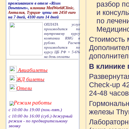
разбор п
проживанием в отеле «Rixos
Downtown»,
клиника MedWorldClinic,
и консуль
Анталия, Турция
- цены
от 2450 euro
на 7 дней, 4100 euro 14 дней
по лечен
ОПЛАТА услуг
Медицинс
производится по
внутреннему курсу
Стоимость 
компании RMG в
рублях. Расчет
Дополнител
производится по
курсу ЦБ РФ + 5-6%
дополнител
на день оплаты
В клинике
Авиабилеты
Развернута
ЖД билеты
Check-up 42
Отели
24-48 часов
Гормональн
Режим работы
с 10:00 до 19:00 (пон.-пят.)
железы Тhyri
с 10:00 до 16:00 (суб.) дежурный
Лабораторн
режим - по предварительному
звонку