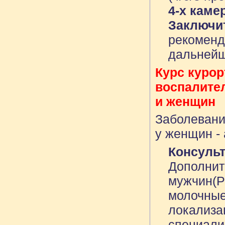
4-х кам
Заключи
рекоменд
дальнейш
Курс курор
воспалител
и женщин
Заболевания
у женщин - 
Консуль
Дополнит
мужчин(P
молочные
локализац
специалис