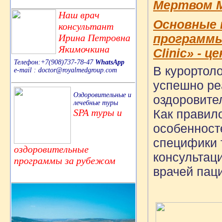
Мертвом Мо
Наш врач
Основные 
консультант
программы
Ирина Петровна
Якимочкина
Clinic» - 
Телефон:+7(908)737-78-47
WhatsApp
В курортол
e-mail : doctor@royalmedgroup.com
успешно ре
Оздоровительные и
оздоровите
лечебные туры
SPA туры и
Как правил
особенност
специфики 
оздоровительные
консультац
программы за рубежом
врачей пац