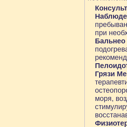
Консуль
Наблюде
пребыван
при необ
Бальнео 
подогрев
рекоменд
Пелоидо
Грязи Ме
терапевт
остеопор
моря, во
стимулир
восстана
Физиоте