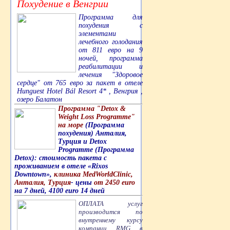
Похудение в Венгрии
Программа для
похудения с
элементами
лечебного голодания
от 811 евро на 9
ночей, программа
реабилитации и
лечения "Здоровое
сердце" от 765 евро за пакет в отеле
Hunguest Hotel Bál Resort 4* , Венгрия ,
озеро Балатон
Программа "Detox &
Weight Loss Programme"
на море
(Программа
похудения) Анталия,
Турция и Detox
Programme (Программа
Detox): стоимость пакета с
проживанием в отеле «Rixos
Downtown»,
клиника MedWorldClinic,
Анталия, Турция
- цены
от 2450 euro
на 7 дней, 4100 euro 14 дней
ОПЛАТА услуг
производится по
внутреннему курсу
компании RMG в