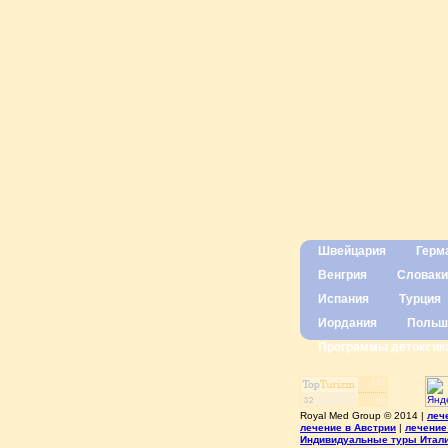
Швейцария
Герм
Венгрия
Словаки
Испания
Турция
Иордания
Польш
Программы детоксик
Royal Med Group © 2014 |
леч
лечение в Австрии
|
лечение
Индивидуальные туры Итал