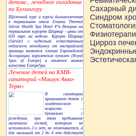
Ревматическ
детокс, лечебное голодание
Сахарный ди
по Бухингеру
Синдром хро
Щелочной курс и курсы бальнеолечения
в термальном отеле Ensana Thermal
Стоматологи
Sárvár Health Spa Hotel 4*в Венгрии на
термальном курорте Шарвар - цены от
Физиотерапи
650 евро на неделю. Курорт Шарвар
Цирроз пече
(Sárvár) с чудесным естественным
пейзажем неподалеку от австрийской
Эндокринные
границы является членом Европейской
Ассоциации королевских купален (Royal
Эстетическая
Spas of Europe) и отмечен знаком
качества EuropeSpa.
Лечение детей на КМВ-
санаторий «Машук Аква-
Терм»
В санатории
принимают деток с
младенческого
возраста –
буквально с
рождения, при этом пребывание
маленьких гостей, которым не
исполнилось 2-х лет, не оплачивается, а
для малышей от 2 до 4 лет действует