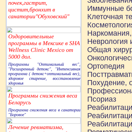
Заболевания
почек,гастрит,
Иммунные б
цистит,бронхит в
Клеточная т
санатории"Обуховский"
Косметологи
Наркомания,
Оздоровительные
Неврология 
программы в Мексике в SHA
Общая хиру
Wellness Clinic Mexico от
5000 дол.
Онкологичес
Программы "Оптимальный вес",
Ортопедия
"Расширенный детокс", "Интенсивная
Посттравмат
программа ( детокс+оптимальный вес),
здоровое старение, восстановление
Похудение, 
здоровья
Профессион
Программы снижения веса
Псориаз
Беларусь
Реабилитаци
Программа снижения веса в санатории
Реабилитаци
"Боровое"
Реабилитаци
Лечение ревматизма,