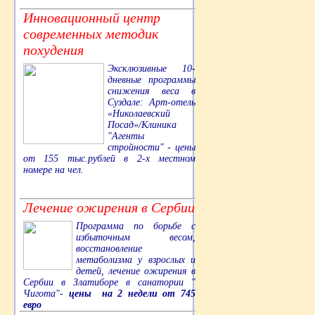
Инновационный центр
современных методик
похудения
Эксклюзивные 10-
дневные программы
снижения веса в
Суздале: Арт-отель
«Николаевский
Посад»/Клиника
"Агенты
стройности" - цены
от 155 тыс.рублей в 2-х местном
номере на чел.
Лечение ожирения в Сербии
Программа по борьбе с
избыточным весом,
восстановление
метаболизма у взрослых и
детей, лечение ожирения в
Сербии в Златиборе в санатории "
Чигота"-
цены на 2 недели от 745
евро