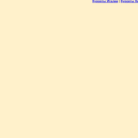
Курорты Италии
|
Курорты К