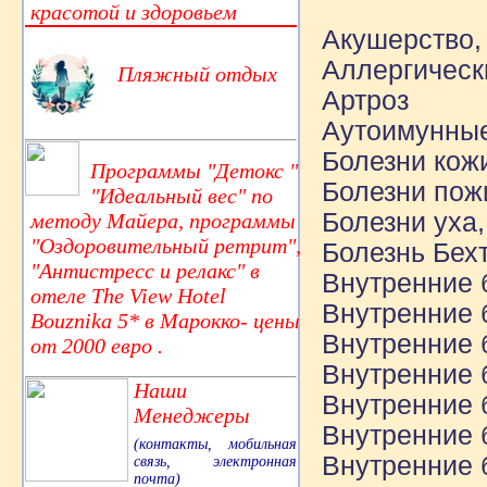
красотой и здоровьем
Акушерство,
Аллергическ
Пляжный отдых
Артроз
Аутоимунные
Болезни кож
Программы "Детокс "
Болезни пожи
"Идеальный вес" по
Болезни уха,
методу Майера, программы
"Оздоровительный ретрит",
Болезнь Бех
"Антистресс и релакс" в
Внутренние 
отеле The View Hotel
Внутренние 
Bouznika 5* в Марокко- цены
Внутренние 
от 2000 евро .
Внутренние 
Наши
Внутренние 
Менеджеры
Внутренние 
(контакты, мобильная
Внутренние 
связь, электронная
почта)