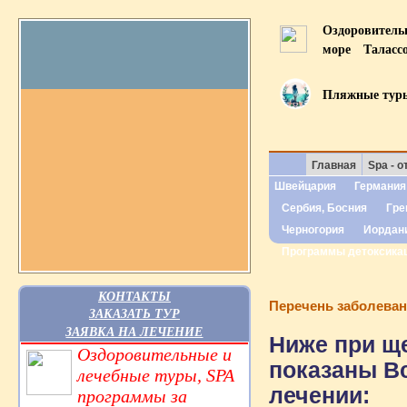
Оздоровител
море
Таласс
Пляжные тур
Главная
Spa - о
Швейцария
Германия
Сербия, Босния
Гре
Черногория
Иордан
Программы детоксика
КОНТАКТЫ
Перечень заболева
ЗАКАЗАТЬ ТУР
ЗАЯВКА НА ЛЕЧЕНИЕ
Ниже при ще
Оздоровительные и
показаны В
лечебные туры, SPA
лечении:
программы за