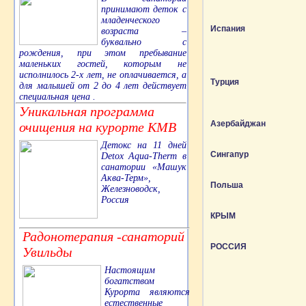
принимают деток с
младенческого
Испания
возраста –
буквально с
рождения, при этом пребывание
маленьких гостей, которым не
исполнилось 2-х лет, не оплачивается, а
Турция
для малышей от 2 до 4 лет действует
специальная цена .
Уникальная программа
Азербайджан
очищения на курорте КМВ
Детокс на 11 дней
Сингапур
Detox Aqua-Therm в
санатории «Машук
Аква-Терм»,
Польша
Железноводск,
Россия
КРЫМ
Радонотерапия -санаторий
РОССИЯ
Увильды
Настоящим
богатством
Курорта являются
естественные