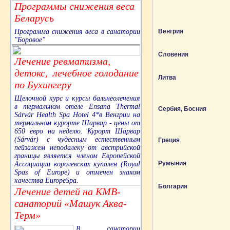
Программы снижения веса
Беларусь
Венгрия
Программа снижения веса в санатории
"Боровое"
Словения
Лечение ревматизма,
детокс, лечебное голодание
Литва
по Бухингеру
Щелочной курс и курсы бальнеолечения
в термальном отеле Ensana Thermal
Сербия, Босния
Sárvár Health Spa Hotel 4*в Венгрии на
термальном курорте Шарвар - цены от
650 евро на неделю. Курорт Шарвар
(Sárvár) с чудесным естественным
Греция
пейзажем неподалеку от австрийской
границы является членом Европейской
Румыния
Ассоциации королевских купален (Royal
Spas of Europe) и отмечен знаком
качества EuropeSpa.
Болгария
Лечение детей на КМВ-
санаторий «Машук Аква-
Терм»
В санатории