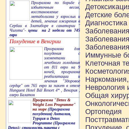
Программа по борьбе с
Детоксикаци
избыточным весом,
восстановление
Детские бол
метаболизма у взрослых и
Диагностика
детей, лечение ожирения в
Сербии в Златиборе в санатории "
Заболевания
Чигота"-
цены на 2 недели от 745
евро
Заболевания
Похудение в Венгрии
Заболевания
Программа для
Иммунные б
похудения с
элементами
Клеточная т
лечебного голодания
от 811 евро на 9
Косметологи
ночей, программа
реабилитации и
Наркомания,
лечения "Здоровое
Неврология 
сердце" от 765 евро за пакет в отеле
Hunguest Hotel Bál Resort 4* , Венгрия ,
Общая хиру
озеро Балатон
Программа "Detox &
Онкологичес
Weight Loss Programme"
на море
(Программа
Ортопедия
похудения) Анталия,
Посттравмат
Турция и Detox
Programme (Программа
Похудение, 
Detox): стоимость пакета с