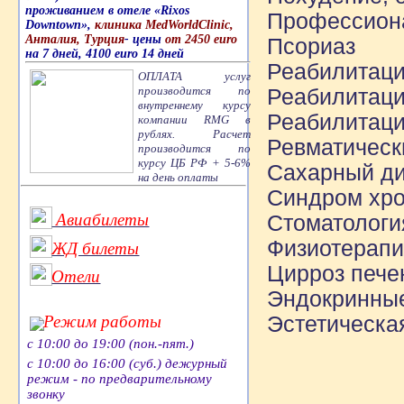
проживанием в отеле «Rixos
Профессион
Downtown»,
клиника MedWorldClinic,
Анталия, Турция
- цены
от 2450 euro
Псориаз
на 7 дней, 4100 euro 14 дней
Реабилитаци
ОПЛАТА услуг
производится по
Реабилитаци
внутреннему курсу
Реабилитаци
компании RMG в
рублях. Расчет
Ревматическ
производится по
курсу ЦБ РФ + 5-6%
Сахарный ди
на день оплаты
Синдром хро
Авиабилеты
Стоматологи
Физиотерапи
ЖД билеты
Цирроз пече
Отели
Эндокринные
Режим работы
Эстетическая
с 10:00 до 19:00 (пон.-пят.)
с 10:00 до 16:00 (суб.) дежурный
режим - по предварительному
звонку