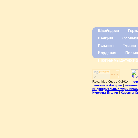
Швейцария
Герм
Венгрия
Словаки
Испания
Турция
Иордания
Польш
Программы детоксик
Royal Med Group © 2014 |
леч
лечение в Австрии
|
лечение
Индивидуальные туры Итал
Курорты Италии
|
Курорты К