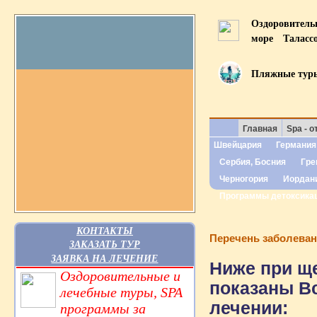
Оздоровител
море
Таласс
Пляжные тур
Главная
Spa - о
Швейцария
Германия
Сербия, Босния
Гре
Черногория
Иордан
Программы детоксика
КОНТАКТЫ
Перечень заболева
ЗАКАЗАТЬ ТУР
ЗАЯВКА НА ЛЕЧЕНИЕ
Ниже при ще
Оздоровительные и
показаны В
лечебные туры, SPA
лечении:
программы за