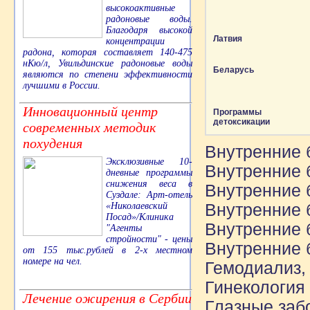
высокоактивные
радоновые воды.
Благодаря высокой
Латвия
концентрации
радона, которая составляет 140-475
нКю/л, Увильдинские радоновые воды
Беларусь
являются по степени эффективности
лучшими в России.
Инновационный центр
Программы
детоксикации
современных методик
похудения
Внутренние 
Эксклюзивные 10-
Внутренние 
дневные программы
снижения веса в
Внутренние 
Суздале: Арт-отель
Внутренние 
«Николаевский
Посад»/Клиника
Внутренние 
"Агенты
стройности" - цены
Внутренние 
от 155 тыс.рублей в 2-х местном
номере на чел.
Гемодиализ,
Гинекология
Лечение ожирения в Сербии
Глазные заб