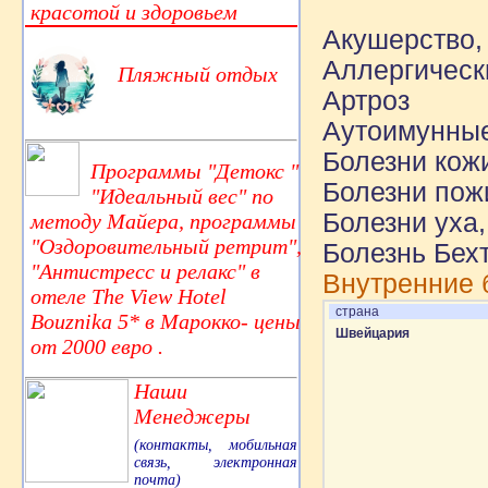
красотой и здоровьем
Акушерство,
Аллергическ
Пляжный отдых
Артроз
Аутоимунные
Болезни кож
Программы "Детокс "
Болезни пожи
"Идеальный вес" по
Болезни уха,
методу Майера, программы
"Оздоровительный ретрит",
Болезнь Бех
"Антистресс и релакс" в
Внутренние 
отеле The View Hotel
страна
Bouznika 5* в Марокко- цены
Швейцария
от 2000 евро .
Наши
Менеджеры
(контакты, мобильная
связь, электронная
почта)