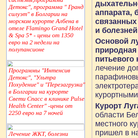
дыхательн
Детокс", программа " Гранд
аппарата, 
силуэт" в Болгарии на
связанных
морском курорте Албена в
отеле Flamingo Grand Hotel
и болезне
& Spa 5* - цены от 1350
Основой л
евро на 2 недели на
природная
полупансионе
питьевого 
лечение до
Программы "Интенсив
парафиновы
Детокс", "Ультра
Похудение" и "Перезагрузка"
электротер
в Болгарии на курорте
курортными
Свети Спасс в клинике Pulse
Курорт Лу
Health Center" -цены от
2250 евро на 7 ночей
области Бе
местного ку
пришел в на
Лечение ЖКТ, болезни