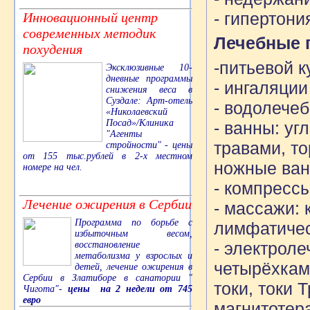
- гипертони
Инновационный центр
современных методик
Лечебные 
похудения
-питьевой 
Эксклюзивные 10-
дневные программы
- ингаляци
снижения веса в
Суздале: Арт-отель
- водолече
«Николаевский
Посад»/Клиника
- ванны: у
"Агенты
травами, т
стройности" - цены
от 155 тыс.рублей в 2-х местном
ножные ван
номере на чел.
- компресс
Лечение ожирения в Сербии
- массажи:
Программа по борьбе с
лимфатиче
избыточным весом,
- электроле
восстановление
метаболизма у взрослых и
четырёхкам
детей, лечение ожирения в
Сербии в Златиборе в санатории "
токи, токи 
Чигота"-
цены на 2 недели от 745
евро
магнитотер