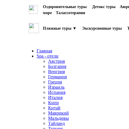
Оздоровительные туры
Детокс туры
Аюрв
море
Талассотерапия
Пляжные туры ▼
Экскурсионные туры
Главная
Spa - отели
Австрия
Болгария
Венгрия
Германия
Греция
Израиль
Испания
Италия
Кипр
Китай
Маврикий
Мальдивы
Тайланд
Турция