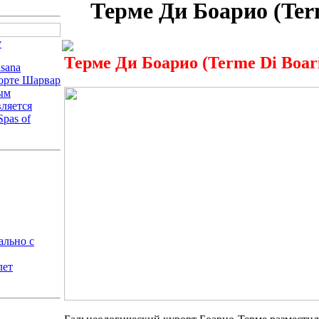
Терме Ди Боарио (Ter
у
Терме Ди Боарио (Terme Di Boar
sana
рорте Шарвар
ным
ляется
pas of
ально с
лет