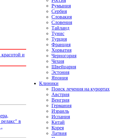
Россия
Румыния
Сербия
Словакия
Словения
Тайланд
Тунис
Турция
Франция
Хорватия
 красотой и
Черногория
Чехия
Швейцария
Эстония
Япония
Клиники
Поиск лечения на курортах
Австрия
Венгрия
Германия
Израиль
ера,
Испания
релакс" в
Китай
 .
Корея
Латвия