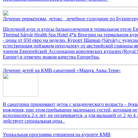
Лечение ревматизма, детокс, лечебное голодание по Бухингер
Щелочной курс и курсы бальнеолечения в термальном отеле En
Thermal Sárvár Health Spa Hotel 4*в Венгрии на термальном ку
- цены от 650 евро на неделю. Курорт Шарвар (Sárvár) с чудес
естественным пейзажем неподалеку от австрийской границы яв
членом Европейской Ассоциации королевских купален (Royal S
Europe) и отмечен знаком качества EuropeSpa.
Лечение детей на КМВ-санаторий «Машук Аква-Терм»
В санатории принимают деток с младенческого возраста – букв
рождения, при этом пребывание маленьких гостей, которым не
исполнилось 2-х лет, не оплачивается, а для малышей от 2 до 4 
действует специальная цена .
Уникальная программа очищения на курорте КМВ