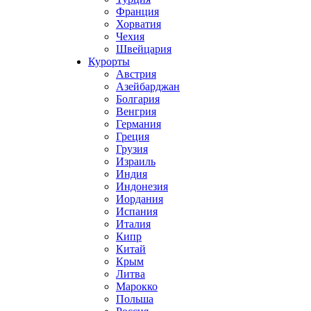
Франция
Хорватия
Чехия
Швейцария
Курорты
Австрия
Азейбарджан
Болгария
Венгрия
Германия
Греция
Грузия
Израиль
Индия
Индонезия
Иордания
Испания
Италия
Кипр
Китай
Крым
Литва
Марокко
Польша