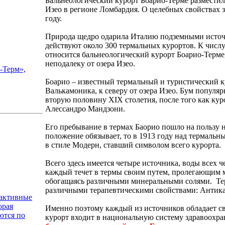
Бальнеологический курорт Боарио-Терме разместил
Изео в регионе Ломбардия. О целебных свойствах 
году.
Природа щедро одарила Италию подземными источ
действуют около 300 термальных курортов. К числу
относится бальнеологический курорт Боарио-Терм
неподалеку от озера Изео.
-Терм»,
Боарио – известный термальный и туристический к
Валькамоника, к северу от озера Изео. Бум популяр
вторую половину XIX столетия, после того как ку
Алессандро Мандзони.
Его пребывание в термах Баорио пошло на пользу не 
положение обязывает, то в 1913 году над термаль
в стиле Модерн, ставший символом всего курорта.
Всего здесь имеется четыре источника, воды всех 
каждый течет в термы своим путем, пролегающим 
обогащаясь различными минеральными солями. Тер
различными терапевтическими свойствами: Антика 
оактивные
орая
Именно поэтому каждый из источников обладает 
ются по
курорт входит в национальную систему здравоохр