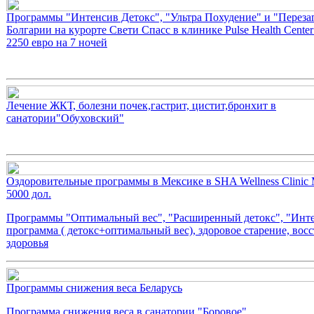
Программы "Интенсив Детокс", "Ультра Похудение" и "Перезаг
Болгарии на курорте Свети Спасс в клинике Pulse Health Center
2250 евро на 7 ночей
Лечение ЖКТ, болезни почек,гастрит, цистит,бронхит в
санатории"Обуховский"
Оздоровительные программы в Мексике в SHA Wellness Clinic 
5000 дол.
Программы "Оптимальный вес", "Расширенный детокс", "Инт
программа ( детокс+оптимальный вес), здоровое старение, вос
здоровья
Программы снижения веса Беларусь
Программа снижения веса в санатории "Боровое"