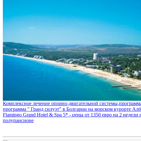
Комплексное лечение опорно-двигательной системы,программа
программа " Гранд силуэт" в Болгарии на морском курорте Алб
Flamingo Grand Hotel & Spa 5* - цены от 1350 евро на 2 недели 
полупансионе