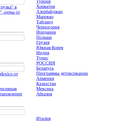
Турция
Хорватия
рузка" в
Азербайджан
" -цены от
Марокко
Тайланд
Черногория
Иордания
Польша
Грузия
Южная Корея
Индия
Тунис
РОССИЯ
Беларусь
Программы детоксикации
Mexico от
Армения
Казахстан
Мексика
енсивная
Абхазия
становление
Италия