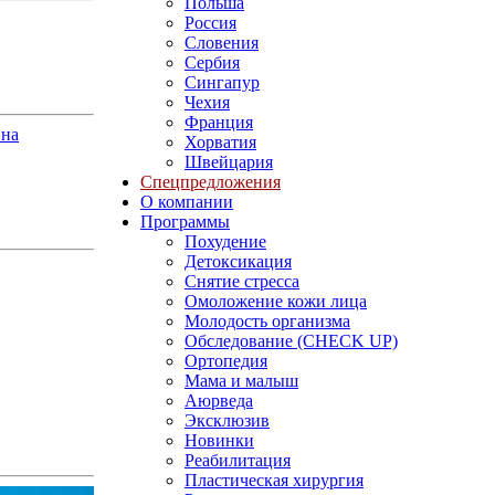
Польша
Россия
Словения
Сербия
Сингапур
Чехия
Франция
ина
Хорватия
Швейцария
Спецпредложения
О компании
Программы
Похудение
Детоксикация
Снятие стресса
Омоложение кожи лица
Молодость организма
Обследование (CHECK UP)
Ортопедия
Мама и малыш
Аюрведа
Эксклюзив
Новинки
Реабилитация
Пластическая хирургия