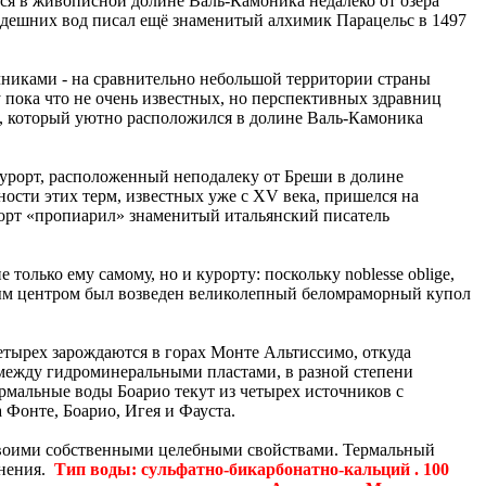
ся в живописной долине Валь-Камоника недалеко от озера
здешних вод писал ещё знаменитый алхимик Парацельс в 1497
никами - на сравнительно небольшой территории страны
 пока что не очень известных, но перспективных здравниц
е, который уютно расположился в долине Валь-Камоника
урорт, расположенный неподалеку от Бреши в долине
ности этих терм, известных уже с XV века, пришелся на
рорт «пропиарил» знаменитый итальянский писатель
только ему самому, но и курорту: поскольку noblesse oblige,
ным центром был возведен великолепный беломраморный купол
четырех зарождаются в горах Монте Альтиссимо, откуда
между гидроминеральными пластами, в разной степени
мальные воды Боарио текут из четырех источников с
Фонте, Боарио, Игея и Фауста.
своими собственными целебными свойствами. Термальный
анения.
Тип воды: сульфатно-бикарбонатно-кальций . 100