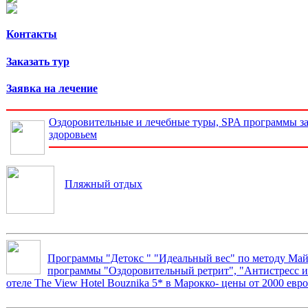
Контакты
Заказать тур
Заявка на лечение
Оздоровительные и лечебные туры, SPA программы за
здоровьем
Пляжный отдых
Программы "Детокс " "Идеальный вес" по методу Май
программы "Оздоровительный ретрит", "Антистресс и 
отеле The View Hotel Bouznika 5* в Марокко- цены от 2000 евро