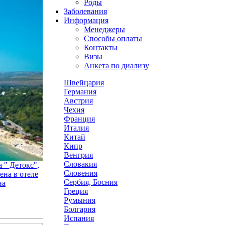
Роды
Заболевания
Информация
Менеджеры
Способы оплаты
Контакты
Визы
Анкета по диализу
Швейцария
Германия
Австрия
Чехия
Франция
Италия
Китай
Кипр
Венгрия
Словакия
 " Детокс",
Словения
ена в отеле
Сербия, Босния
на
Греция
Румыния
Болгария
Испания