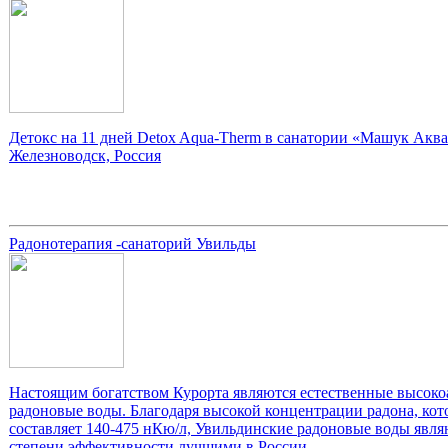
Детокс на 11 дней Detox Aqua-Therm в санатории «Машук Аква
Железноводск, Россия
Радонотерапия -санаторий Увильды
Настоящим богатством Курорта являются естественные высок
радоновые воды. Благодаря высокой концентрации радона, кот
составляет 140-475 нКю/л, Увильдинские радоновые воды явля
степени эффективности лучшими в России.