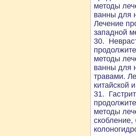
методы леч
ванны для н
Лечение пр
западной м
30. Неврас
продолжите
методы леч
ванны для н
травами. Л
китайской 
31. Гастрит
продолжите
методы леч
скобление, 
колоногидр