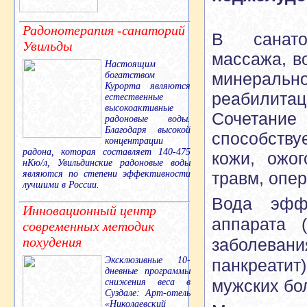
Радонотерапия -санаторий
В санатори
Увильды
массажа, в
Настоящим
минераль
богатством
Курорта являются
реабилитац
естественные
высокоактивные
Сочетание 
радоновые воды.
Благодаря высокой
способству
концентрации
радона, которая составляет 140-475
кожи, ожо
нКю/л, Увильдинские радоновые воды
травм, опер
являются по степени эффективности
лучшими в России.
Вода эффе
Инновационный центр
аппарата (
современных методик
похудения
заболеван
Эксклюзивные 10-
панкреатит
дневные программы
мужских бо
снижения веса в
Суздале: Арт-отель
«Николаевский