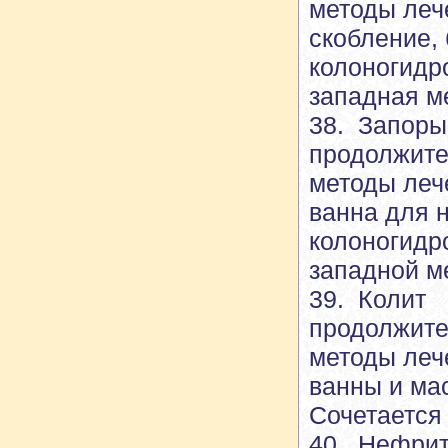
методы леч
скобление, 
колоногидр
западная м
38. Запоры
продолжите
методы леч
ванна для н
колоногидр
западной м
39. Колит
продолжите
методы леч
ванны и мас
Сочетается
40. Нефрит