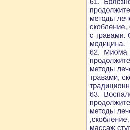
61. Болезн
продолжите
методы леч
скобление, 
с травами.
медицина.
62. Миома
продолжите
методы леч
травами, с
традиционн
63. Воспал
продолжите
методы леч
,скобление,
массаж сту