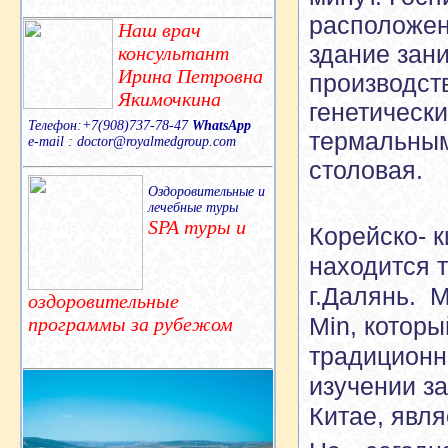
расположены
Наш врач
здание зан
консультант
Ирина Петровна
производств
Якимочкина
генетически
Телефон:+7(908)737-78-47
WhatsApp
термальным
e-mail : doctor@royalmedgroup.com
столовая.
Оздоровительные и
лечебные туры
SPA туры и
Корейско- к
находится т
г.Далянь. 
оздоровительные
Min, котор
программы за рубежом
традиционн
изучении з
Китае, явля