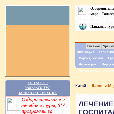
Оздоровител
море
Таласс
Пляжные тур
Главная
Spa - о
Швейцария
Германия
Сербия, Босния
Гре
Черногория
Иордан
Программы детоксика
КОНТАКТЫ
Китай
Далянь: Ме
ЗАКАЗАТЬ ТУР
ЗАЯВКА НА ЛЕЧЕНИЕ
Оздоровительные и
ЛЕЧЕНИЕ
лечебные туры, SPA
программы за
ГОСПИТА