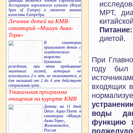
границы является членом Европейской
исследов
Ассоциации королевских купален (Royal
Spas of Europe) и отмечен знаком
МРТ, ди
качества EuropeSpa.
китайско
Лечение детей на КМВ-
санаторий «Машук Аква-
Питание:
Терм»
диетой.
В санатории
принимают деток с
младенческого
возраста –
При
Главн
буквально с
рождения, при этом пребывание
году был
маленьких гостей, которым не
источникам
исполнилось 2-х лет, не оплачивается, а
для малышей от 2 до 4 лет действует
входящих в
специальная цена .
Уникальная программа
нормализуе
очищения на курорте КМВ
устранени
Детокс на 11 дней
воды дан
Detox Aqua-Therm в
санатории «Машук
функцию ж
Аква-Терм»,
Железноводск,
поджелудо
Россия