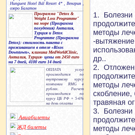
Hunguest Hotel Bál Resort 4* , Венгрия ,
озеро Балатон
1. Болезни 
Программа "Detox &
Weight Loss Programme"
продолжите
на море
(Программа
похудения) Анталия,
методы леч
Турция и Detox
Programme (Программа
-вытяжение,
Detox): стоимость пакета с
проживанием в отеле «Rixos
использова
Downtown»,
клиника MedWorldClinic,
др..
Анталия, Турция
- цены
от 2450 euro
на 7 дней, 4100 euro 14 дней
2. Отложен
ОПЛАТА услуг
продолжите
производится по
внутреннему курсу
методы леч
компании RMG в
рублях. Расчет
скобление, 
производится по
курсу ЦБ РФ + 5-6%
травяная о
на день оплаты
3. Болезни
Авиабилеты
продолжите
ЖД билеты
методы леч