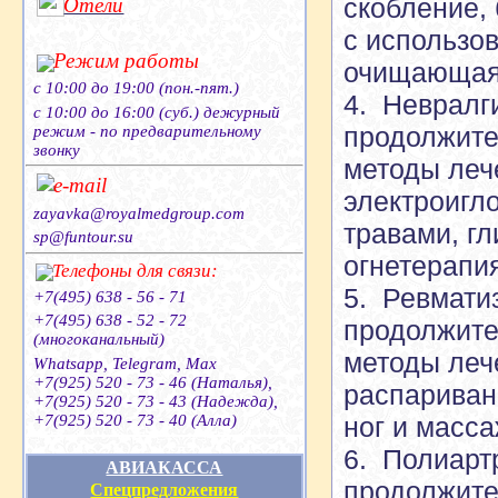
скобление, 
Отели
с использо
Режим работы
очищающая 
с 10:00 до 19:00 (пон.-пят.)
4. Невралг
с 10:00 до 16:00 (суб.) дежурный
продолжите
режим - по предварительному
звонку
методы леч
e-mail
электроигло
zayavka@royalmedgroup.com
травами, г
sp@funtour.su
огнетерапи
Телефоны для связи:
5. Ревмати
+7(495) 638 - 56 - 71
+7(495) 638 - 52 - 72
продолжите
(многоканальный)
методы леч
Whatsapp, Telegram, Max
+7(925) 520 - 73 - 46 (Наталья),
распаривани
+7(925) 520 - 73 - 43 (Надежда),
+7(925) 520 - 73 - 40 (Алла)
ног и масса
6. Полиарт
АВИАКАССА
продолжите
Спецпредложения