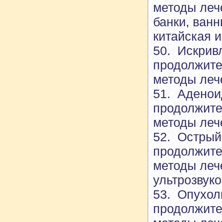
методы леч
банки, ван
китайская 
50. Искрив
продолжите
методы леч
51. Адено
продолжите
методы леч
52. Острый
продолжите
методы леч
ультрозвук
53. Опухол
продолжите