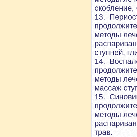
скобление, 
13. Периос
продолжите
методы леч
распариван
ступней, г
14. Воспал
продолжите
методы леч
массаж сту
15. Синови
продолжите
методы леч
распариван
трав.