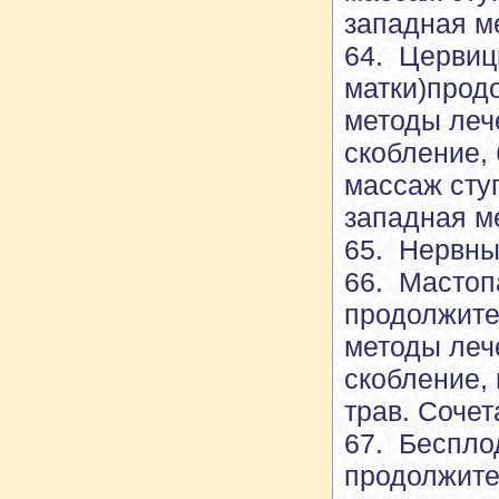
западная м
64. Цервиц
матки)прод
методы леч
скобление, 
массаж сту
западная м
65. Нервны
66. Мастоп
продолжите
методы леч
скобление,
трав. Соче
67. Беспло
продолжите