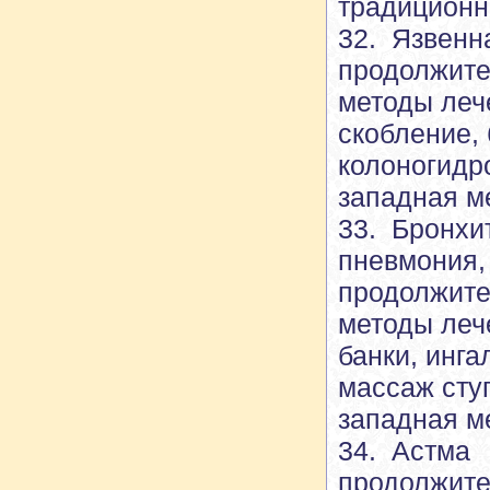
традиционн
32. Язвенн
продолжите
методы леч
скобление, 
колоногидр
западная м
33. Бронхит
пневмония, 
продолжите
методы леч
банки, инга
массаж сту
западная м
34. Астма
продолжите