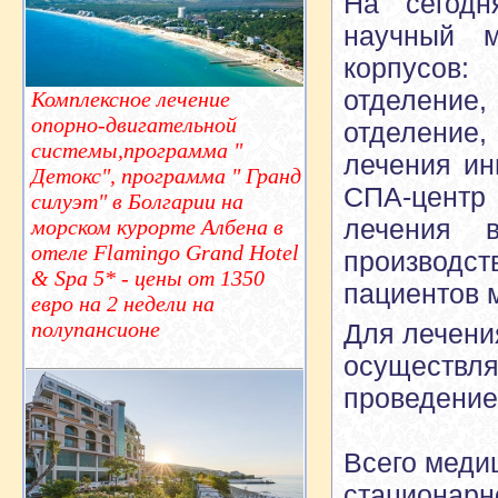
На сегодн
научный м
корпусов:
отделение
Комплексное лечение
опорно-двигательной
отделение,
системы,программа "
лечения ин
Детокс", программа " Гранд
СПА-центр
силуэт" в Болгарии на
лечения в
морском курорте Албена в
отеле Flamingo Grand Hotel
производс
& Spa 5* - цены от 1350
пациентов 
евро на 2 недели на
полупансионе
Для лечени
осуществляе
проведение
Всего медиц
стационарно