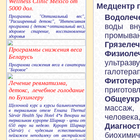
Wellness Clinic Mexico от
Медцентр 
5000 дол.
Водолеч
Программы "Оптимальный вес",
"Расширенный детокс", "Интенсивная
воды вн
программа ( детокс+оптимальный вес),
здоровое старение, восстановление
промыван
здоровья
Грязелеч
Программы снижения веса
Физиоле
Беларусь
ультразв
Программа снижения веса в санатории
галотерап
"Боровое"
Фитотер
Лечение ревматизма,
приготов
детокс, лечебное голодание
по Бухингеру
Общеукр
Щелочной курс и курсы бальнеолечения
массаж,
в термальном отеле Ensana Thermal
человека
Sárvár Health Spa Hotel 4*в Венгрии на
термальном курорте Шарвар - цены от
Диагност
650 евро на неделю. Курорт Шарвар
(Sárvár) с чудесным естественным
биохим
пейзажем неподалеку от австрийской