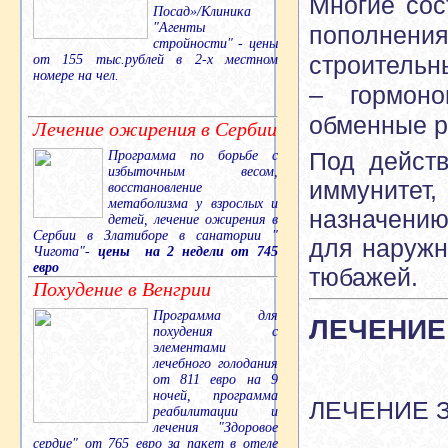
Многие сос
Посад»/Клиника
"Агенты
пополнения
стройности" - цены
строительн
от 155 тыс.рублей в 2-х местном
номере на чел.
– гормоно
обменные р
Лечение ожирения в Сербии
Под дейст
Программа по борьбе с
избыточным весом,
иммунитет
восстановление
метаболизма у взрослых и
назначени
детей, лечение ожирения в
Сербии в Златиборе в санатории "
для наружн
Чигота"-
цены на 2 недели от 745
евро
тюбажей.
Похудение в Венгрии
Программа для
ЛЕЧЕНИЕ
похудения с
элементами
лечебного голодания
от 811 евро на 9
ночей, программа
ЛЕЧЕНИЕ 
реабилитации и
лечения "Здоровое
сердце" от 765 евро за пакет в отеле