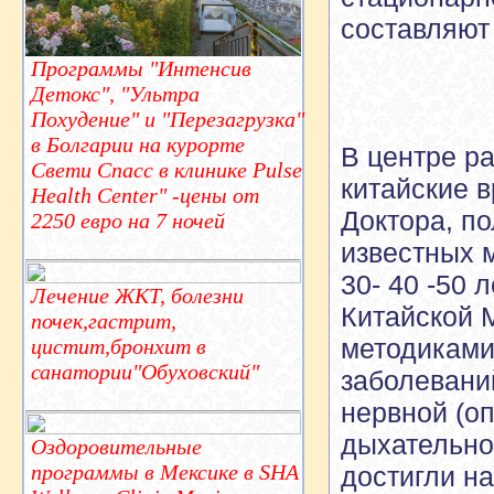
составляют 
Программы "Интенсив
Детокс", "Ультра
Похудение" и "Перезагрузка"
в Болгарии на курорте
В центре р
Свети Спасс в клинике Pulse
китайские 
Health Center" -цены от
Доктора, п
2250 евро на 7 ночей
известных 
30- 40 -50 
Лечение ЖКТ, болезни
Китайской М
почек,гастрит,
методиками
цистит,бронхит в
санатории"Обуховский"
заболевани
нервной (оп
дыхательно
Оздоровительные
программы в Мексике в SHA
достигли н