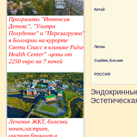
Китай
Программы "Интенсив
Детокс", "Ультра
Похудение" и "Перезагрузка"
в Болгарии на курорте
Свети Спасс в клинике Pulse
Литва
Health Center" -цены от
2250 евро на 7 ночей
Сербия, Босния
РОССИЯ
Эндокринные
Эстетическая
Лечение ЖКТ, болезни
почек,гастрит,
цистит,бронхит в