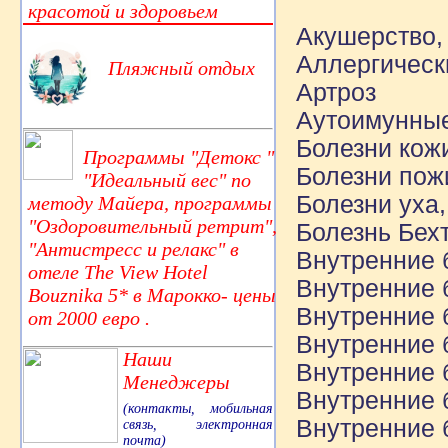
красотой и здоровьем
Акушерство,
Аллергическ
Пляжный отдых
Артроз
Аутоимунные
Болезни кож
Программы "Детокс "
Болезни пожи
"Идеальный вес" по
Болезни уха,
методу Майера, программы
"Оздоровительный ретрит",
Болезнь Бех
"Антистресс и релакс" в
Внутренние 
отеле The View Hotel
Внутренние 
Bouznika 5* в Марокко- цены
Внутренние 
от 2000 евро .
Внутренние 
Наши
Внутренние 
Менеджеры
Внутренние 
(контакты, мобильная
Внутренние 
связь, электронная
почта)