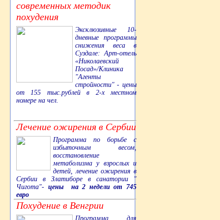
современных методик
похудения
Эксклюзивные 10-
дневные программы
снижения веса в
Суздале: Арт-отель
«Николаевский
Посад»/Клиника
"Агенты
стройности" - цены
от 155 тыс.рублей в 2-х местном
номере на чел.
Лечение ожирения в Сербии
Программа по борьбе с
избыточным весом,
восстановление
метаболизма у взрослых и
детей, лечение ожирения в
Сербии в Златиборе в санатории "
Чигота"-
цены на 2 недели от 745
евро
Похудение в Венгрии
Программа для