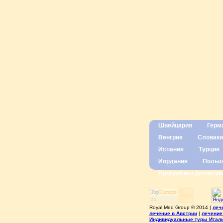
Швейцария
Герм
Венгрия
Словаки
Испания
Турция
Иордания
Польш
Программы детоксик
Royal Med Group © 2014 |
леч
лечение в Австрии
|
лечение
Индивидуальные туры Итал