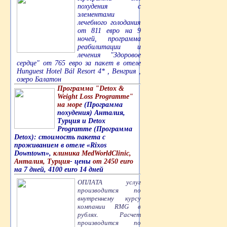
похудения с
элементами
лечебного голодания
от 811 евро на 9
ночей, программа
реабилитации и
лечения "Здоровое
сердце" от 765 евро за пакет в отеле
Hunguest Hotel Bál Resort 4* , Венгрия ,
озеро Балатон
Программа "Detox &
Weight Loss Programme"
на море
(Программа
похудения) Анталия,
Турция и Detox
Programme (Программа
Detox): стоимость пакета с
проживанием в отеле «Rixos
Downtown»,
клиника MedWorldClinic,
Анталия, Турция
- цены
от 2450 euro
на 7 дней, 4100 euro 14 дней
ОПЛАТА услуг
производится по
внутреннему курсу
компании RMG в
рублях. Расчет
производится по