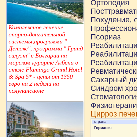
Ортопедия
Посттравмат
Похудение, 
Комплексное лечение
Профессион
опорно-двигательной
Псориаз
системы,программа "
Реабилитаци
Детокс", программа " Гранд
Реабилитаци
силуэт" в Болгарии на
Реабилитаци
морском курорте Албена в
отеле Flamingo Grand Hotel
Ревматическ
& Spa 5* - цены от 1350
Сахарный ди
евро на 2 недели на
Синдром хро
полупансионе
Стоматологи
Физиотерапи
Цирроз пече
страна
Германия