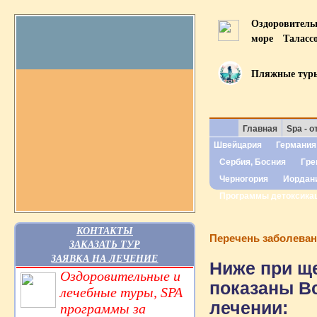
Оздоровител
море
Таласс
Пляжные тур
Главная
Spa - о
Швейцария
Германия
Сербия, Босния
Гре
Черногория
Иордан
Программы детоксика
КОНТАКТЫ
Перечень заболева
ЗАКАЗАТЬ ТУР
ЗАЯВКА НА ЛЕЧЕНИЕ
Ниже при ще
Оздоровительные и
показаны В
лечебные туры, SPA
лечении:
программы за