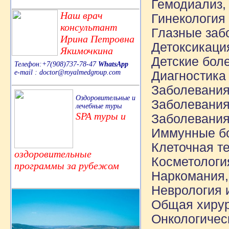
Гемодиализ,
Наш врач
Гинекология
консультант
Глазные заб
Ирина Петровна
Детоксикаци
Якимочкина
Детские бол
Телефон:+7(908)737-78-47
WhatsApp
e-mail : doctor@royalmedgroup.com
Диагностика
Заболевания
Оздоровительные и
Заболевания
лечебные туры
SPA туры и
Заболевания
Иммунные б
Клеточная т
оздоровительные
Косметологи
программы за рубежом
Наркомания,
Неврология 
Общая хиру
Онкологичес