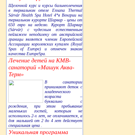
Щелочной курс и курсы бальнеолечения
в термальном отеле Ensana Thermal
Sárvár Health Spa Hotel 4*в Венгрии на
термальном курорте Шарвар - цены от
650 евро на неделю. Курорт Шарвар
(Sárvár) с чудесным естественным
пейзажем неподалеку от австрийской
границы является членом Европейской
Ассоциации королевских купален (Royal
Spas of Europe) и отмечен знаком
качества EuropeSpa.
Лечение детей на КМВ-
санаторий «Машук Аква-
Терм»
В санатории
принимают деток с
младенческого
возраста –
буквально с
рождения, при этом пребывание
маленьких гостей, которым не
исполнилось 2-х лет, не оплачивается, а
для малышей от 2 до 4 лет действует
специальная цена .
Уникальная программа