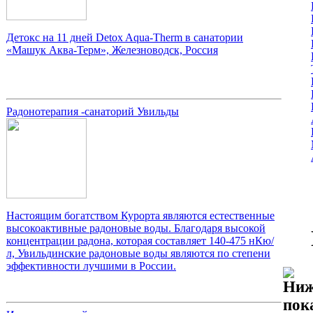
Детокс на 11 дней Detox Aqua-Therm в санатории
«Машук Аква-Терм», Железноводск, Россия
Радонотерапия -санаторий Увильды
Настоящим богатством Курорта являются естественные
высокоактивные радоновые воды. Благодаря высокой
концентрации радона, которая составляет 140-475 нКю/
л, Увильдинские радоновые воды являются по степени
эффективности лучшими в России.
Ниж
пок