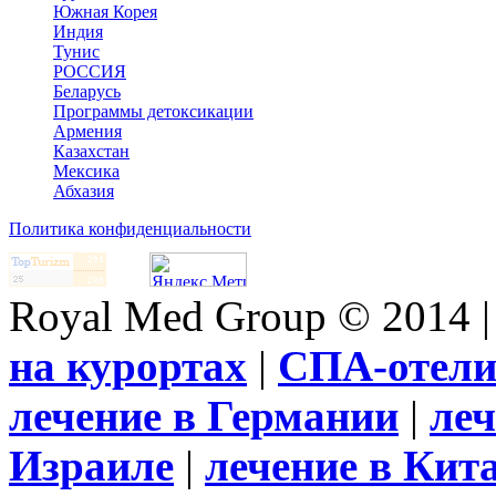
Южная Корея
Индия
Тунис
РОССИЯ
Беларусь
Программы детоксикации
Армения
Казахстан
Мексика
Абхазия
Политика конфиденциальности
Royal Med Group © 2014 
на курортах
|
СПА-отел
лечение в Германии
|
леч
Израиле
|
лечение в Кит