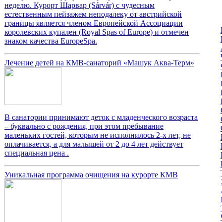
неделю. Курорт Шарвар (Sárvár) с чудесным
естественным пейзажем неподалеку от австрийской
границы является членом Европейской Ассоциации
королевских купален (Royal Spas of Europe) и отмечен
знаком качества EuropeSpa.
Лечение детей на КМВ-санаторий «Машук Аква-Терм»
В санатории принимают деток с младенческого возраста
– буквально с рождения, при этом пребывание
маленьких гостей, которым не исполнилось 2-х лет, не
оплачивается, а для малышей от 2 до 4 лет действует
специальная цена .
Уникальная программа очищения на курорте КМВ