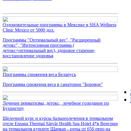
Оздоровительные программы в Мексике в SHA Wellness
Clinic Mexico от 5000 дол.
Программы "Оптимальный вес", "Расширенный
детокс", "Интенсивная программа (
детокс+оптимальный вес), здоровое старение,
восстановление здоровья
Программы снижения веса Беларусь
Программа снижения веса в санатории "Боровое"
Лечение ревматизма, детокс, лечебное голодание по
Бухингеру
Щелочной курс и курсы бальнеолечения в термальном
отеле Ensana Thermal Sárvár Health Spa Hotel 4*в Венгрии
на термальном курорте Шарвар - цены от 650 евро на