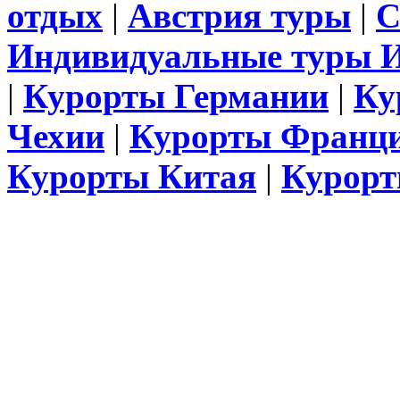
отдых
|
Австрия туры
|
С
Индивидуальные туры 
|
Курорты Германии
|
Ку
Чехии
|
Курорты Франц
Курорты Китая
|
Курорт