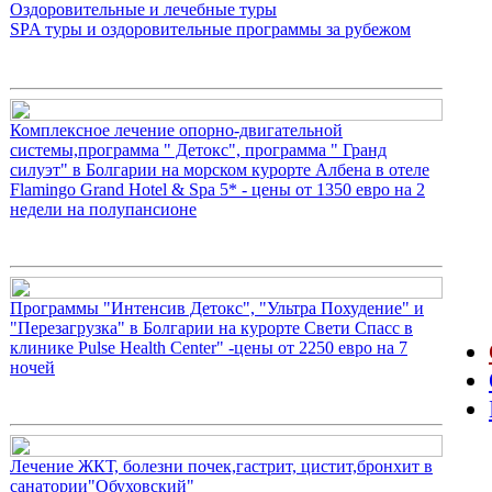
Оздоровительные и лечебные туры
SPA туры и оздоровительные программы за рубежом
Комплексное лечение опорно-двигательной
системы,программа " Детокс", программа " Гранд
силуэт" в Болгарии на морском курорте Албена в отеле
Flamingo Grand Hotel & Spa 5* - цены от 1350 евро на 2
недели на полупансионе
Программы "Интенсив Детокс", "Ультра Похудение" и
"Перезагрузка" в Болгарии на курорте Свети Спасс в
клинике Pulse Health Center" -цены от 2250 евро на 7
ночей
Лечение ЖКТ, болезни почек,гастрит, цистит,бронхит в
санатории"Обуховский"