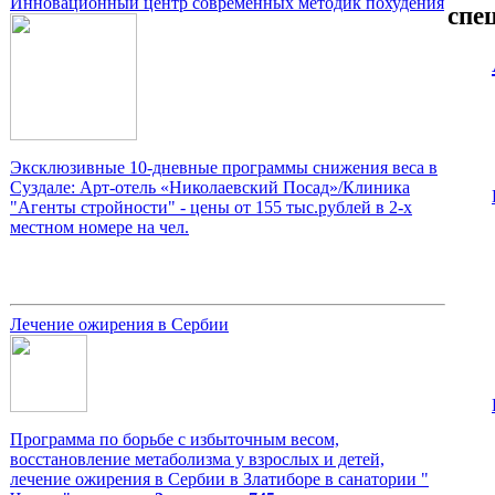
Инновационный центр современных методик похудения
спе
Эксклюзивные 10-дневные программы снижения веса в
Суздале: Арт-отель «Николаевский Посад»/Клиника
"Агенты стройности" - цены от 155 тыс.рублей в 2-х
местном номере на чел.
Лечение ожирения в Сербии
Программа по борьбе с избыточным весом,
восстановление метаболизма у взрослых и детей,
лечение ожирения в Сербии в Златиборе в санатории "