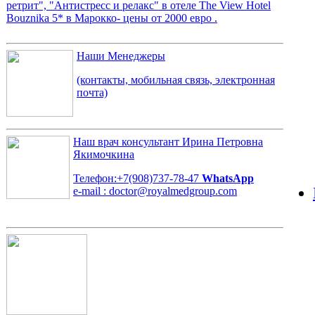
ретрит", "Антистресс и релакс" в отеле The View Hotel
Bouznika 5* в Марокко- цены от 2000 евро .
Наши Менеджеры
(контакты, мобильная связь, электронная
почта)
Наш врач консультант
Ирина Петровна
Якимочкина
Телефон:+7(908)737-78-47
WhatsApp
e-mail : doctor@royalmedgroup.com