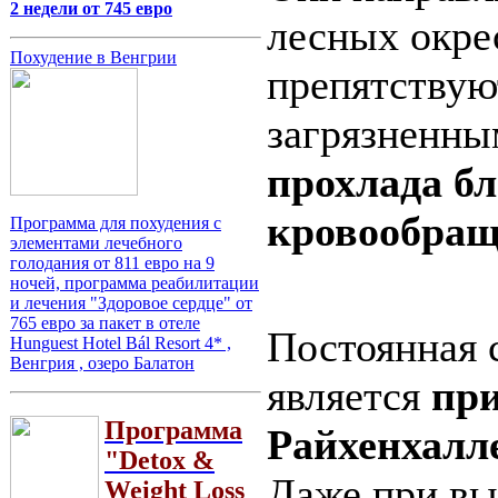
2 недели от 745 евро
лесных окре
Похудение в Венгрии
препятствую
загрязненны
прохлада бл
кровообращ
Программа для похудения с
элементами лечебного
голодания от 811 евро на 9
ночей, программа реабилитации
и лечения "Здоровое сердце" от
765 евро за пакет в отеле
Постоянная 
Hunguest Hotel Bál Resort 4* ,
Венгрия , озеро Балатон
является
при
Программа
Райхенхалл
"Detox &
Даже при вы
Weight Loss