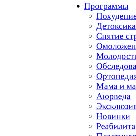
Программы
Похудени
Детоксик
Снятие ст
Омоложен
Молодость
Обследов
Ортопеди
Мама и м
Аюрведа
Эксклюзи
Новинки
Реабилита