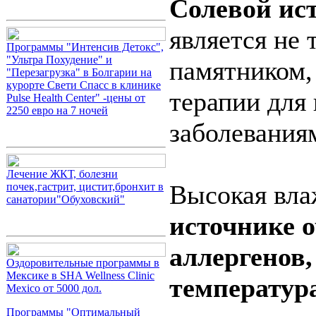
Cолевой ис
является не 
Программы "Интенсив Детокс",
"Ультра Похудение" и
памятником,
"Перезагрузка" в Болгарии на
курорте Свети Спасс в клинике
терапии для
Pulse Health Center" -цены от
2250 евро на 7 ночей
заболевания
Лечение ЖКТ, болезни
Высокая вла
почек,гастрит, цистит,бронхит в
санатории"Обуховский"
источнике о
аллергенов,
Оздоровительные программы в
Мексике в SHA Wellness Clinic
температур
Mexico от 5000 дол.
Программы "Оптимальный