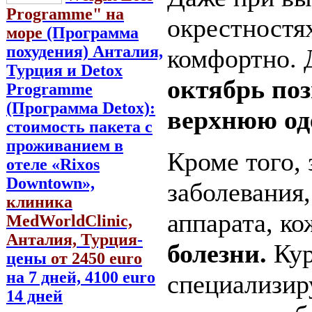
Programme" на
окрестностях
море
(Программа
похудения) Анталия,
комфортно.
Турция и Detox
октябрь поз
Programme
(Программа Detox):
верхнюю оде
стоимость пакета с
проживанием в
Кроме того, 
отеле «Rixos
Downtown»,
заболевания
клиника
аппарата, к
MedWorldClinic,
Анталия, Турция
-
болезни.
Кур
цены
от 2450 euro
на 7 дней, 4100 euro
специализир
14 дней