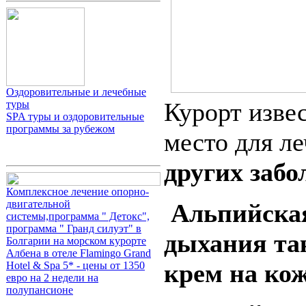
Оздоровительные и лечебные
Курорт извес
туры
SPA туры и оздоровительные
программы за рубежом
место для л
других заб
Комплексное лечение опорно-
двигательной
Альпийская
системы,программа " Детокс",
программа " Гранд силуэт" в
дыхания та
Болгарии на морском курорте
Албена в отеле Flamingo Grand
крем на кож
Hotel & Spa 5* - цены от 1350
евро на 2 недели на
полупансионе