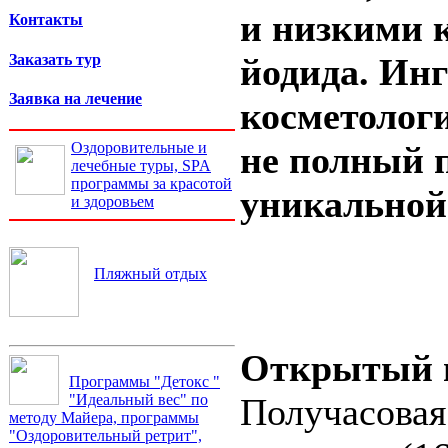
и низкими 
Контакты
Заказать тур
йодида. Инг
Заявка на лечение
косметологи
не полный 
Оздоровительные и
лечебные туры, SPA
программы за красотой
уникальной
и здоровьем
Пляжный отдых
Открытый и
Программы "Детокс "
Получасовая
"Идеальный вес" по
методу Майера, программы
"Оздоровительный ретрит",