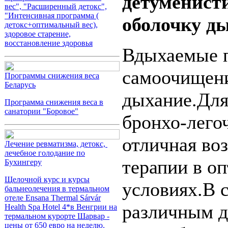
детуменист
вес", "Расширенный детокс",
"Интенсивная программа (
оболочку д
детокс+оптимальный вес),
здоровое старение,
восстановление здоровья
Вдыхаемые п
самоочищени
Программы снижения веса
Беларусь
дыхание.Для
Программа снижения веса в
санатории "Боровое"
бронхо-лего
отличная во
Лечение ревматизма, детокс,
лечебное голодание по
терапии в о
Бухингеру
Щелочной курс и курсы
условиях.В 
бальнеолечения в термальном
отеле Ensana Thermal Sárvár
различным д
Health Spa Hotel 4*в Венгрии на
термальном курорте Шарвар -
цены от 650 евро на неделю.