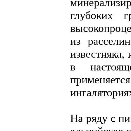
минерализир
глубоких г
высокопроце
из рассели
известняка, 
в настоящ
применяе
ингалятория
На ряду с п
альпийская с