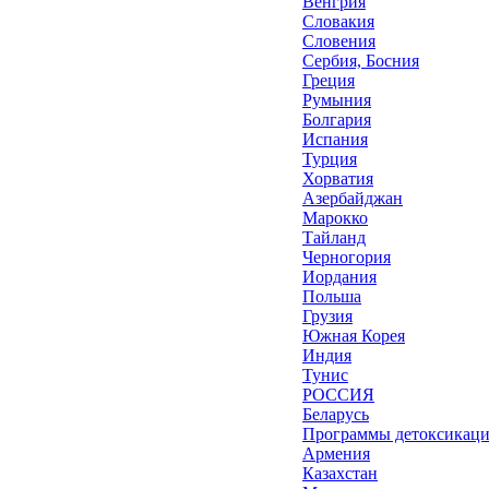
Венгрия
Словакия
Словения
Сербия, Босния
Греция
Румыния
Болгария
Испания
Турция
Хорватия
Азербайджан
Марокко
Тайланд
Черногория
Иордания
Польша
Грузия
Южная Корея
Индия
Тунис
РОССИЯ
Беларусь
Программы детоксикац
Армения
Казахстан