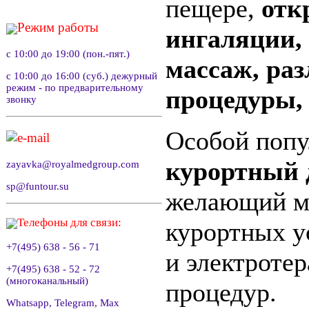
пещере,
отк
Режим работы
ингаляции, 
с 10:00 до 19:00 (пон.-пят.)
массаж, ра
с 10:00 до 16:00 (суб.) дежурный
режим - по предварительному
процедуры, 
звонку
Особой попу
e-mail
курортный 
zayavka@royalmedgroup.com
sp@funtour.su
желающий мо
Телефоны для связи:
курортных у
+7(495) 638 - 56 - 71
и электроте
+7(495) 638 - 52 - 72
(многоканальный)
процедур.
Whatsapp, Telegram, Max