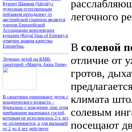
расслабляющ
Курорт Шарвар (Sárvár) с
чудесным естественным
легочного ре
пейзажем неподалеку от
австрийской границы является
членом Европейской
Ассоциации королевских
купален (Royal Spas of Europe) и
отмечен знаком качества
В
солевой п
EuropeSpa.
отличие от 
Лечение детей на КМВ-
санаторий «Машук Аква-Терм»
гротов, дых
предлагается
климата што
В санатории принимают деток с
младенческого возраста –
буквально с рождения, при этом
солевым инг
пребывание маленьких гостей,
которым не исполнилось 2-х лет,
посещают дв
не оплачивается, а для малышей
от 2 до 4 лет действует