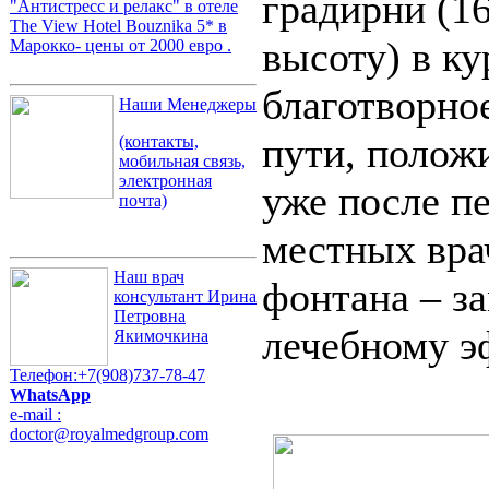
градирни (16
"Антистресс и релакс" в отеле
The View Hotel Bouznika 5* в
высоту) в к
Марокко- цены от 2000 евро .
благотворно
Наши Менеджеры
пути, полож
(контакты,
мобильная связь,
электронная
уже после п
почта)
местных врач
Наш врач
фонтана – з
консультант
Ирина
Петровна
лечебному э
Якимочкина
Телефон:+7(908)737-78-47
WhatsApp
e-mail :
doctor@royalmedgroup.com