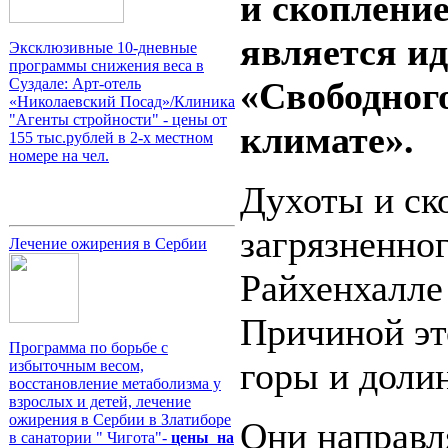
и скопление
является и
Эксклюзивные 10-дневные
программы снижения веса в
«Свободног
Суздале: Арт-отель
«Николаевский Посад»/Клиника
"Агенты стройности" - цены от
климате».
155 тыс.рублей в 2-х местном
номере на чел.
Духоты и ск
загрязненног
Лечение ожирения в Сербии
Райхенхалле
Причиной эт
Программа по борьбе с
горы и доли
избыточным весом,
восстановление метаболизма у
взрослых и детей, лечение
ожирения в Сербии в Златиборе
Они направл
в санатории " Чигота"-
цены на