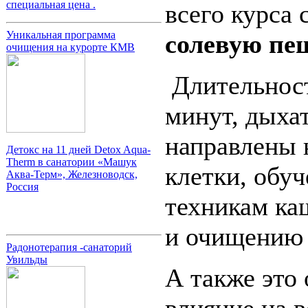
специальная цена .
всего курса
Уникальная программа
солевую пе
очищения на курорте КМВ
Длительност
минут, дыха
направлены 
Детокс на 11 дней Detox Aqua-
Therm в санатории «Машук
клетки, обу
Аква-Терм», Железноводск,
Россия
техникам ка
и очищению 
Радонотерапия -санаторий
Увильды
А также это
влияние на 