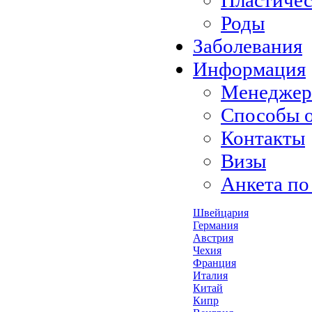
Пластичес
Роды
Заболевания
Информация
Менедже
Способы 
Контакты
Визы
Анкета по
Швейцария
Германия
Австрия
Чехия
Франция
Италия
Китай
Кипр