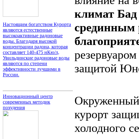
климат Бад
срединным 
Настоящим богатством Курорта
являются естественные
высокоактивные радоновые
благоприяте
воды. Благодаря высокой
концентрации радона, которая
резервуаром
составляет 140-475 нКю/л,
Увильдинские радоновые воды
являются по степени
защитой Юн
эффективности лучшими в
России.
Инновационный центр
Окруженный 
современных методик
похудения
курорт защи
холодного с