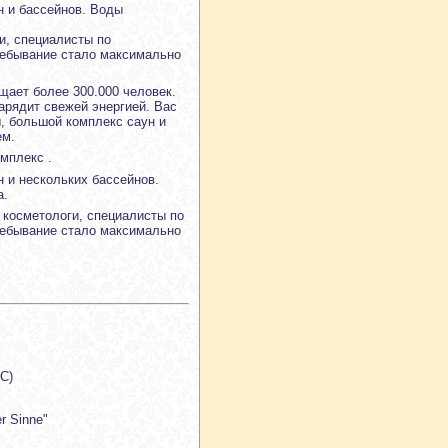
н и бассейнов. Воды
и, специалисты по
ребывание стало максимально
щает более 300.000 человек.
арядит свежей энергией. Вас
, большой комплекс саун и
ем.
мплекс .
н и нескольких бассейнов.
а.
 косметологи, специалисты по
ребывание стало максимально
C)
r Sinne"