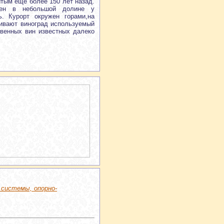
крытым еще более 150 лет назад.
жен в небольшой долине у
. Курорт окружен горами,на
ивают виноград используемый
твенных вин известных далеко
 системы, опорно-