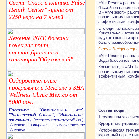
Свети Спасс в клинике Pulse
«Ahr-Resort» распол
бассейнов наполняю
Health Center" -цены от
В «Ahr-Resort» рабо
2250 евро на 7 ночей
правильному питанию
эффективным, комфо
Это один из красиве
Кристально чистая т
Лечение ЖКТ, болезни
ждут открытые и кры
бань с разнообразны
почек,гастрит,
Отель Steigenberger 
цистит,бронхит в
«Ahr-Resort» распол
санатории"Обуховский"
Воды бассейнов нап
Кроме того, в «Ahr-
правильному питанию
эффективным, комфо
Оздоровительные
программы в Мексике в SHA
Wellness Clinic Mexico от
5000 дол.
Программы "Оптимальный вес",
Состав воды:
"Расширенный детокс", "Интенсивная
Термальная углекисл
программа ( детокс+оптимальный вес),
Курортные учрежде
здоровое старение, восстановление
здоровья
Историческая термал
курортный парк с пи