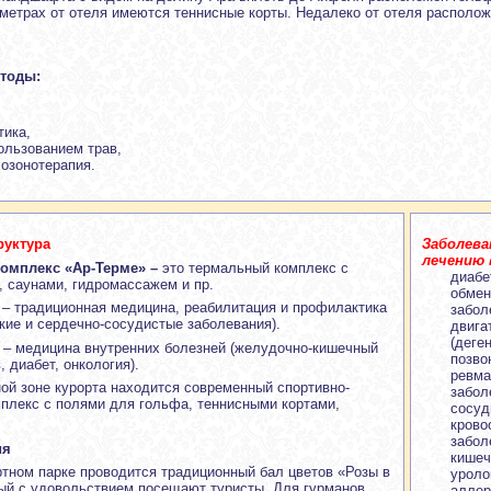
 метрах от отеля имеются теннисные корты. Недалеко от отеля располо
етоды:
тика,
ользованием трав,
 озонотерапия.
руктура
Заболева
лечению 
омплекс «Ар-Терме» –
это термальный комплекс с
диабе
, саунами, гидромассажем и пр.
обмен
– традиционная медицина, реабилитация и профилактика
забол
ские и сердечно-сосудистые заболевания).
двига
(деге
– медицина внутренних болезней (желудочно-кишечный
позво
, диабет, онкология).
ревма
ой зоне курорта находится современный спортивно-
забол
плекс с полями для гольфа, теннисными кортами,
сосуд
крово
забол
ия
кишеч
ртном парке проводится традиционный бал цветов «Розы в
уроло
ый с удовольствием посещают туристы. Для гурманов
аллер