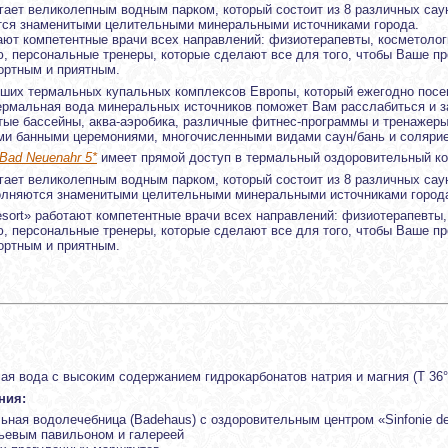
агает великолепным водным парком, который состоит из 8 различных сау
тся знаменитыми целительными минеральными источниками города.
тают компетентные врачи всех направлений: физиотерапевты, косметолог
, персональные тренеры, которые сделают все для того, чтобы Ваше п
ртным и приятным.
йших термальных купальных комплексов Европы, который ежегодно посе
ермальная вода минеральных источников поможет Вам расслабиться и з
тые бассейны, аква-аэробика, различные фитнес-программы и тренажеры
ми банными церемониями, многочисленными видами саун/бань и соляри
Bad Neuenahr 5*
имеет прямой доступ в термальный оздоровительный ко
агает великолепным водным парком, который состоит из 8 различных сау
олняются знаменитыми целительными минеральными источниками город
Resort» работают компетентные врачи всех направлений: физиотерапевты,
, персональные тренеры, которые сделают все для того, чтобы Ваше п
ртным и приятным.
ая вода с высоким содержанием гидрокарбонатов натрия и магния (T 36°
ния:
ьная водолечебница (Badehaus) с оздоровительным центром «Sinfonie de
тьевым павильоном и галереей