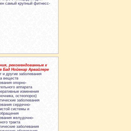
жен самый крупный фитнесс-
ния, рекомендованные к
в Бад Нойенар Арвайлере
т и другие заболевания
а веществ
евания опорно-
тельного аппарата
неративные изменения
ночника, остеопороз)
тические заболевания
евания сердечно-
истой системы и
обращения
евания желудочно-
ного тракта
гические заболевания
гические аболевания,