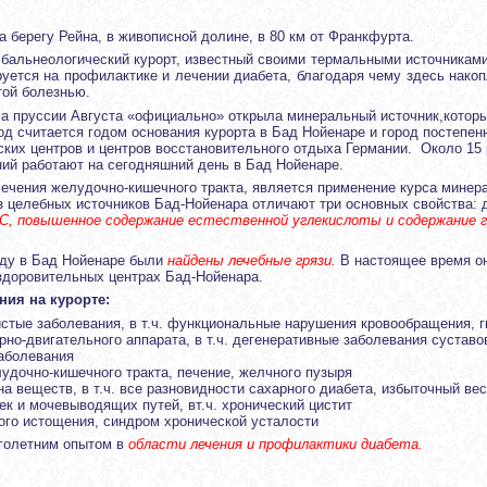
а берегу Рейна, в живописной долине, в 80 км от Франкфурта.
 бальнеологический курорт, известный своими термальными источниками
уется на профилактике и лечении диабета, благодаря чему здесь нако
той болезнью.
са пруссии Августа «официально» открыла минеральный источник,которы
од считается годом основания курорта в Бад Нойенаре и город постепен
ких центров и центров восстановительного отдыха Германии. Около 15
ий работают на сегодняшний день в Бад Нойенаре.
чения желудочно-кишечного тракта, является применение курса минер
из целебных источников Бад-Нойенара отличают три основных свойства: 
1°C, повышенное содержание естественной углекислоты и содержание 
году в Бад Нойенаре были
найдены лечебные грязи.
В настоящее время он
здоровительных центрах Бад-Нойенара.
ния на курорте:
стые заболевания, в т.ч. функциональные нарушения кровообращения, г
но-двигательного аппарата, в т.ч. дегенеративные заболевания суставо
аболевания
удочно-кишечного тракта, печение, желчного пузыря
 веществ, в т.ч. все разновидности сахарного диабета, избыточный вес
ек и мочевыводящих путей, вт.ч. хронический цистит
ого истощения, синдром хронической усталости
оголетним опытом в
области лечения и профилактики диабета.