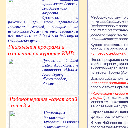
принимают деток с
младенческого
возраста –
Медицинский центр с
буквально с
всем необходимым о
рождения, при этом пребывание
(лабораторные анали
маленьких гостей, которым не
сосудистой системы
исполнилось 2-х лет, не оплачивается, а
реабилитации после
для малышей от 2 до 4 лет действует
онкологические опера
специальная цена .
Курорт располагает 
Уникальная программа
различных органов и
очищения на курорте КМВ
«стресс-синдрома».
Здесь прекрасно соч
Детокс на 11 дней
кнайпп-терапия, куп
Detox Aqua-Therm в
высокоминерализован
санатории «Машук
являются Термы (Ар-
Аква-Терм»,
Важной составной ч
Железноводск,
является питьевое 
Россия
способствует нормал
«Изюминкой» курорт
уксуса
(сочетание эк
Радонотерапия -санаторий
массажем; показания
Увильды
заболевания желудоч
Параллельно с медиц
Настоящим
центра, расположенно
богатством
Курорта являются
В Бад Нойнаре есть п
естественные
посреди холмистого