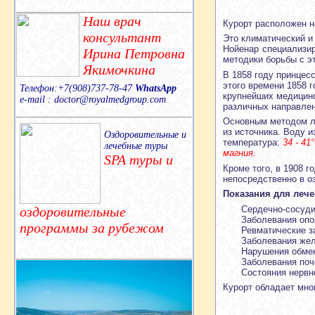
Наш врач
Курорт расположен н
консультант
Это климатический и
Нойенар специализир
Ирина Петровна
методики борьбы с э
Якимочкина
В 1858 году принцес
этого времени 1858 г
Телефон:+7(908)737-78-47
WhatsApp
крупнейших медицинс
e-mail : doctor@royalmedgroup.com
различных направлен
Основным методом ле
из источника. Воду 
Оздоровительные и
температура:
34 - 4
лечебные туры
магния.
SPA туры и
Кроме того, в 1908 
непосредственно в о
Показания для лече
Сердечно-сосуди
оздоровительные
Заболевания опор
программы за рубежом
Ревматические з
Заболевания жел
Нарушения обмена
Заболевания поч
Состояния нервн
Курорт обладает мн