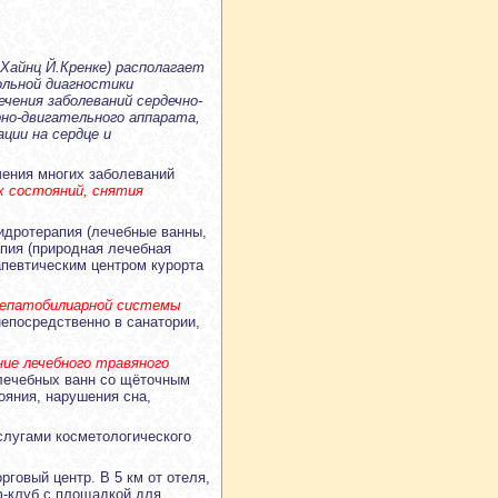
 Хайнц Й.Кренке) располагает
ольной диагностики
ечения заболеваний сердечно-
но-двигательного аппарата,
ции на сердце и
чения многих заболеваний
х состояний, снятия
идротерапия (лечебные ванны,
апия (природная лечебная
апевтическим центром курорта
 гепатобилиарной системы
непосредственно в санатории,
ие лечебного травяного
 лечебных ванн со щёточным
ояния, нарушения сна,
лугами косметологического
рговый центр. В 5 км от отеля,
ф-клуб с площадкой для