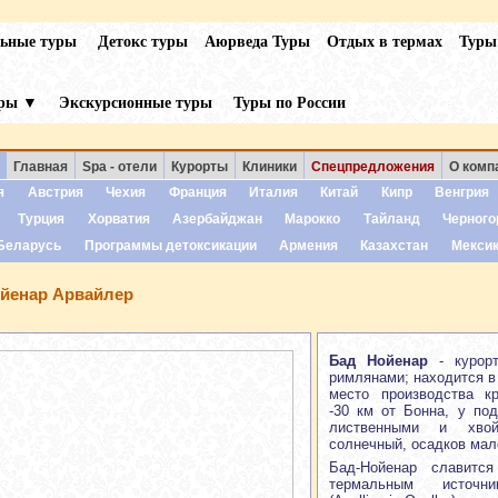
льные туры
Детокс туры
Аюрведа Туры
Отдых в термах
Туры
уры ▼
Экскурсионные туры
Туры по России
Главная
Spa - отели
Курорты
Клиники
Спецпредложения
О комп
я
Австрия
Чехия
Франция
Италия
Китай
Кипр
Венгрия
Турция
Хорватия
Азербайджан
Марокко
Тайланд
Черного
Беларусь
Программы детоксикации
Армения
Казахстан
Мекси
йенар Арвайлер
Бад Нойенар
- курорт
римлянами; находится в
место производства к
-30 км от Бонна, у по
лиственными и хво
солнечный, осадков мал
Бад-Нойенар славитс
термальным источн