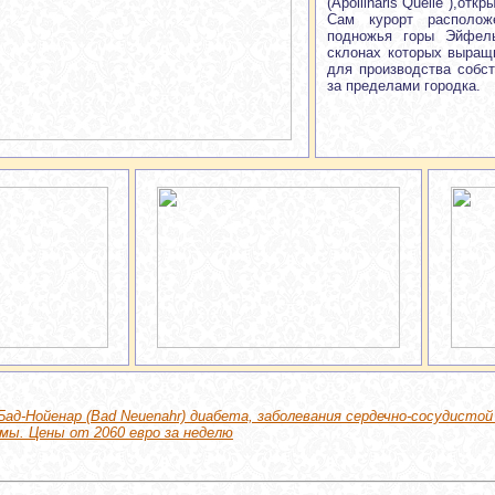
(Apollinaris Quelle ),от
Сам курорт располо
подножья горы Эйфель
склонах которых выращ
для производства собс
за пределами городка.
Бад-Нойенар (Bad Neuenahr) диабета, заболевания сердечно-сосудистой
мы. Цены от 2060 евро за неделю