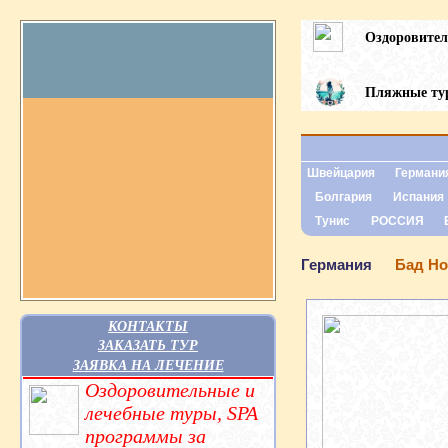
Оздоровите
Пляжные т
Швейцария
Германи
Болгария
Испания
Тунис
РОССИЯ
Германия
Бад Но
КОНТАКТЫ
ЗАКАЗАТЬ ТУР
ЗАЯВКА НА ЛЕЧЕНИЕ
Оздоровительные и
лечебные туры, SPA
программы за