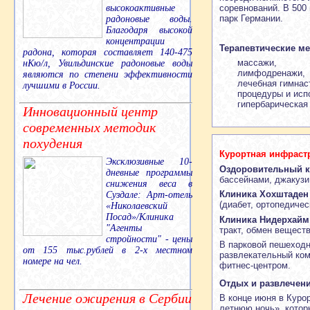
соревнований. В 500
высокоактивные
парк Германии.
радоновые воды.
Благодаря высокой
концентрации
Терапевтические м
радона, которая составляет 140-475
массажи,
нКю/л, Увильдинские радоновые воды
лимфодренажи,
являются по степени эффективности
лечебная гимнас
лучшими в России.
процедуры и исп
гипербарическая
Инновационный центр
современных методик
похудения
Курортная инфраст
Эксклюзивные 10-
Оздоровительный к
дневные программы
бассейнами, джакузи
снижения веса в
Клиника Хохштаден
Суздале: Арт-отель
(диабет, ортопедиче
«Николаевский
Посад»/Клиника
Клиника Нидерхайм
"Агенты
тракт, обмен веществ
стройности" - цены
В парковой пешеходн
от 155 тыс.рублей в 2-х местном
развлекательный ком
номере на чел.
фитнес-центром.
Отдых и развлечен
Лечение ожирения в Сербии
В конце июня в Куро
летнюю ночь», котор