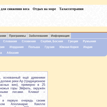
 для снижения веса
Отдых на море
Талассотерапия
ании
Программы
Заболевания
Информация
Словакия
Словения
Сербия, Босния
Греция
Румыния
рия
Иордания
Польша
Грузия
Южная Корея
Индия
ка
Абхазия
, основанный ещё древними
 долине реки Ар (традиционное
расных вин), примерно в 25
дножья горы Эйфель, окружён
йными лесами. Климат –
о.
я в первую очередь своим
иком Аполинарис Квелле