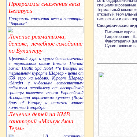
сеть оздоровительн
Программы снижения веса
специализированные
Термальный комплекс
Беларусь
открытый термальный
гимнастики и аква-аэ
Программа снижения веса в санатории
"Боровое"
Специфические вид
Питьевые курсы
Лечение ревматизма,
Гидротерапия: В
Фанготерапия (м
детокс, лечебное голодание
Сухие газовые в
по Бухингеру
Щелочной курс и курсы бальнеолечения
в термальном отеле Ensana Thermal
Sárvár Health Spa Hotel 4*в Венгрии на
термальном курорте Шарвар - цены от
650 евро на неделю. Курорт Шарвар
(Sárvár) с чудесным естественным
пейзажем неподалеку от австрийской
границы является членом Европейской
Ассоциации королевских купален (Royal
Spas of Europe) и отмечен знаком
качества EuropeSpa.
Лечение детей на КМВ-
санаторий «Машук Аква-
Терм»
В санатории