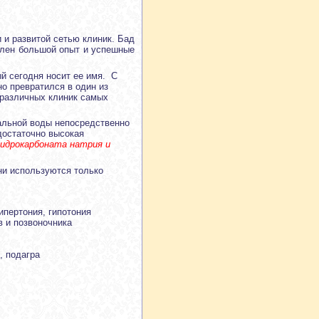
 и развитой сетью клиник. Бад
плен большой опыт и успешные
й сегодня носит ее имя. С
но превратился в один из
 различных клиник самых
альной воды непосредственно
достаточно высокая
гидрокарбоната натрия и
и используются только
ипертония, гипотония
в и позвоночника
, подагра