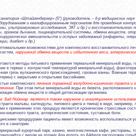
анатория «Штайгенбергер» (5*) (руководитель – д-р медицинских наук
борудованием и квалифицированным персоналом для проведения контр
зы, ультразвуковые исследования, ЭКГ и др.) и восстановительного л
, органов дыхания, пищеварительной системы, обмена веществ, опор
 хирургических вмешательств и острых заболеваний (инфаркты, опера
ции, диабет и др.)
оптимальными возможностями для комплексного восстановительного ле
 систем,
нарушений обмена веществ и избыточного веса, аллергически
етаются методы питьевого применения термальной минеральной воды, г
ание в термах с контрастной температурой минеральной воды), фанготер
ная грязь вулканического происхождения), газовые ванны. Важным тер
термы) с закрытыми и открытыми бассейнами.
астью комплексного
лечения поражений желудочно-кишечного тракта и
лечение
. При этом питье минеральной воды из бювета, расположенного 
изации обмена веществ и общей детоксикации организма.
а Бад Нойенар является также наружное и ингаляционное использован
стракта мальвы, календулы, липового цвета и тмина) в виде, например,
ми к применению этих процедур являются хронические стрессовые сост
но-кишечного тракта, аллергические состояния, суставные боли.
инскими процедурами пациенты имеют возможность воспользоваться ус
го в санатории.
рекрасный курортный парк, казино, многочисленные кафе, рестораны, то
 ландшафта с видом на долину Ара вплоть до Айфеля расположен голь