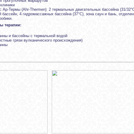
ых прогулочных маршрутов
 клиники
 Ар-Термы (Ahr-Thermen): 2 термальных двигательных бассейна (31/32°C
 бассейн, 4 гидромассажных бассейна (37°C), зона саун и бань, отделе
робики.
ы терапии:
анны и бассейны с термальной водой
естные грязи вулканического происхождения)
анны