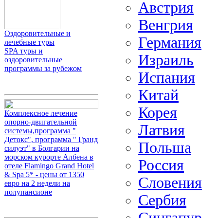
Австрия
Венгрия
Оздоровительные и
Германия
лечебные туры
SPA туры и
Израиль
оздоровительные
программы за рубежом
Испания
Китай
Корея
Комплексное лечение
опорно-двигательной
Латвия
системы,программа "
Детокс", программа " Гранд
Польша
силуэт" в Болгарии на
морском курорте Албена в
Россия
отеле Flamingo Grand Hotel
& Spa 5* - цены от 1350
Словения
евро на 2 недели на
полупансионе
Сербия
Сингапур