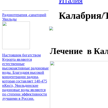
Италия
Калабрия/
Радонотерапия -санаторий
Увильды
Лечение в Ка
Настоящим богатством
Курорта являются
естественные
высокоактивные радоновые
воды. Благодаря высокой
концентрации радона,
которая составляет 140-475
нКю/л, Увильдинские
радоновые воды являются
по степени эффективности
лучшими в России.