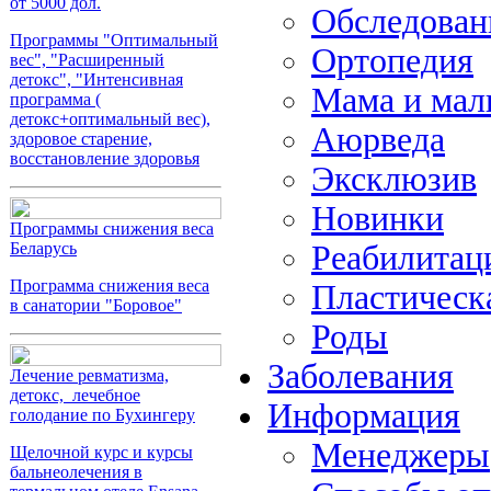
от 5000 дол.
Обследова
Программы "Оптимальный
Ортопедия
вес", "Расширенный
детокс", "Интенсивная
Мама и ма
программа (
детокс+оптимальный вес),
Аюрведа
здоровое старение,
восстановление здоровья
Эксклюзив
Новинки
Программы снижения веса
Реабилитац
Беларусь
Программа снижения веса
Пластическ
в санатории "Боровое"
Роды
Заболевания
Лечение ревматизма,
детокс, лечебное
Информация
голодание по Бухингеру
Менеджеры
Щелочной курс и курсы
бальнеолечения в