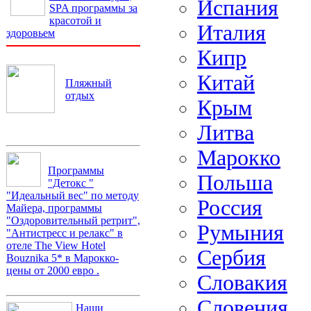
Испания
SPA программы за
красотой и
Италия
здоровьем
Кипр
Китай
Пляжный
отдых
Крым
Литва
Марокко
Программы
Польша
"Детокс "
"Идеальный вес" по методу
Россия
Майера, программы
"Оздоровительный ретрит",
Румыния
"Антистресс и релакс" в
отеле The View Hotel
Сербия
Bouznika 5* в Марокко-
цены от 2000 евро .
Словакия
Словения
Наши