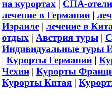
на курортах
|
СПА-отел
лечение в Германии
|
леч
Израиле
|
лечение в Кит
отдых
|
Австрия туры
|
С
Индивидуальные туры 
|
Курорты Германии
|
Ку
Чехии
|
Курорты Франц
Курорты Китая
|
Курорт