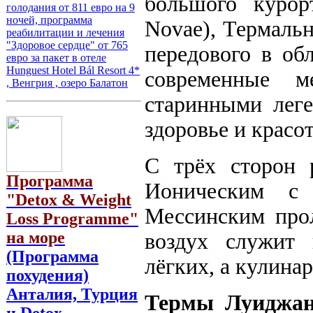
большого курор
голодания от 811 евро на 9
ночей, программа
Novae), Термальн
реабилитации и лечения
"Здоровое сердце" от 765
передового в об
евро за пакет в отеле
Hunguest Hotel Bál Resort 4*
современные м
, Венгрия , озеро Балатон
старинными леге
здоровье и красот
С трёх сторон 
Программа
Ионическим с 
"Detox & Weight
Мессинским прол
Loss Programme"
на море
воздух служит 
(Программа
лёгких, а кулина
похудения)
Анталия, Турция
Термы Луиджан
и Detox