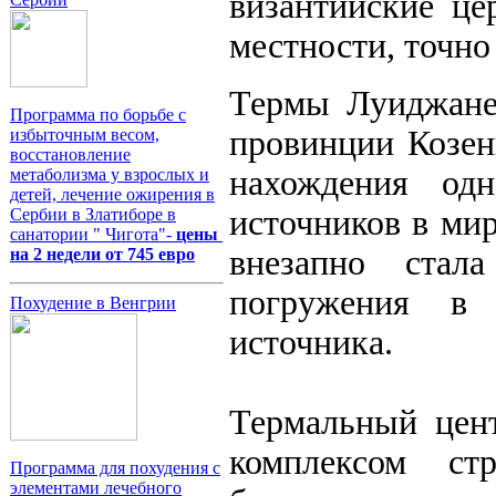
византийские це
местности, точн
Термы Луиджане,
Программа по борьбе с
провинции Козен
избыточным весом,
восстановление
нахождения од
метаболизма у взрослых и
детей, лечение ожирения в
источников в мир
Сербии в Златиборе в
санатории " Чигота"-
цены
внезапно стал
на 2 недели от 745 евро
погружения в
Похудение в Венгрии
источника.
Термальный цен
комплексом ст
Программа для похудения с
элементами лечебного