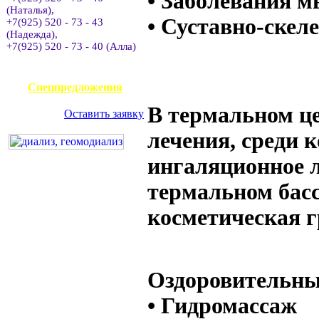
• Заболевания 
(Наталья),
• Суставно-скел
+7(925) 520 - 73 - 43
(Надежда),
+7(925) 520 - 73 - 40 (Алла)
АВИАКАССА
Спецпредложения
В термальном ц
Оставить заявку
лечения, среди 
ингаляционное л
термальном басс
косметическая г
Оздоровительны
• Гидромассаж