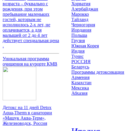
Хорватия
возраста – буквально с
Азербайджан
рождения, при этом
Марокко
пребывание маленьких
Тайланд
гостей, которым не
Черногория
исполнилось 2-х лет, не
Иордания
оплачивается, а для
Польша
малышей от 2 до 4 лет
Грузия
действует специальная цена
Южная Корея
.
Индия
Тунис
Уникальная программа
РОССИЯ
очищения на курорте КМВ
Беларусь
Программы детоксикации
Армения
Казахстан
Мексика
Абхазия
Детокс на 11 дней Detox
Aqua-Therm в санатории
«Машук Аква-Терм»,
Железноводск, Россия