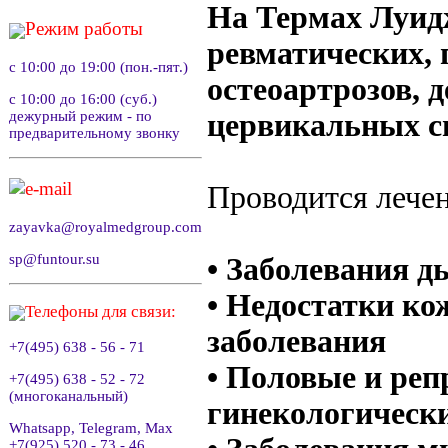
На Термах Луид
Режим работы
ревматических, 
с 10:00 до 19:00 (пон.-пят.)
остеоартрозов, 
с 10:00 до 16:00 (суб.)
цервикальных с
дежурный режим - по
предварительному звонку
e-mail
Проводится лече
zayavka@royalmedgroup.com
sp@funtour.su
• Заболевания д
• Недостатки ко
Телефоны для связи:
заболевания
+7(495) 638 - 56 - 71
• Половые и реп
+7(495) 638 - 52 - 72
(многоканальный)
гинекологически
Whatsapp, Telegram, Max
+7(925) 520 - 73 - 46