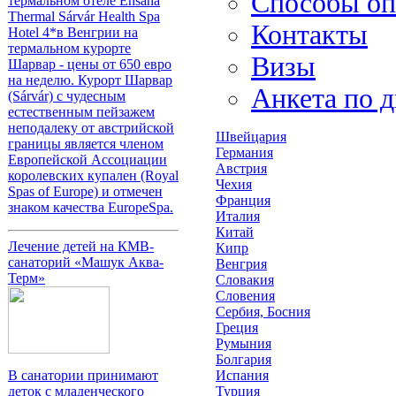
Способы оп
термальном отеле Ensana
Thermal Sárvár Health Spa
Контакты
Hotel 4*в Венгрии на
термальном курорте
Визы
Шарвар - цены от 650 евро
на неделю. Курорт Шарвар
Анкета по 
(Sárvár) с чудесным
естественным пейзажем
неподалеку от австрийской
Швейцария
границы является членом
Германия
Европейской Ассоциации
Австрия
королевских купален (Royal
Чехия
Spas of Europe) и отмечен
Франция
знаком качества EuropeSpa.
Италия
Китай
Лечение детей на КМВ-
Кипр
санаторий «Машук Аква-
Венгрия
Терм»
Словакия
Словения
Сербия, Босния
Греция
Румыния
Болгария
Испания
В санатории принимают
Турция
деток с младенческого