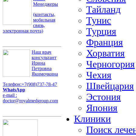
Менеджеры
Тайланд
(контакты,
Тунис
мобильная
связь,
Турция
электронная почта)
Франция
Хорватия
Наш врач
консультант
Черногория
Ирина
Петровна
Чехия
Якимочкина
Швейцария
Телефон:+7(908)737-78-47
WhatsApp
Эстония
e-mail :
doctor@royalmedgroup.com
Япония
Клиники
Поиск лече