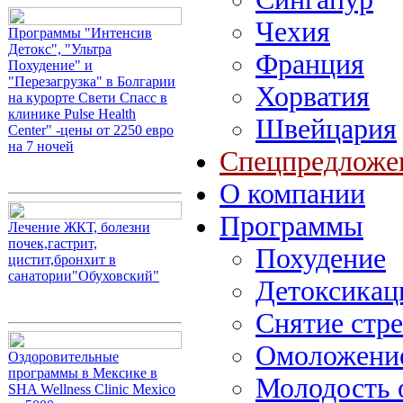
Чехия
Программы "Интенсив
Детокс", "Ультра
Франция
Похудение" и
"Перезагрузка" в Болгарии
Хорватия
на курорте Свети Спасс в
клинике Pulse Health
Швейцария
Center" -цены от 2250 евро
на 7 ночей
Спецпредложе
О компании
Программы
Лечение ЖКТ, болезни
почек,гастрит,
Похудение
цистит,бронхит в
санатории"Обуховский"
Детоксикац
Снятие стре
Омоложение
Оздоровительные
программы в Мексике в
Молодость 
SHA Wellness Clinic Mexico