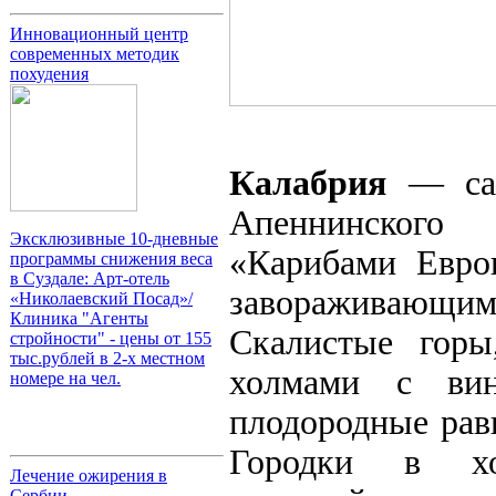
Инновационный центр
современных методик
похудения
Калабрия
— сам
Апеннинского 
Эксклюзивные 10-дневные
«Карибами Евро
программы снижения веса
в Суздале: Арт-отель
завораживающим
«Николаевский Посад»/
Клиника "Агенты
Скалистые горы
стройности" - цены от 155
тыс.рублей в 2-х местном
холмами с вин
номере на чел.
плодородные рав
Городки в хо
Лечение ожирения в
Сербии