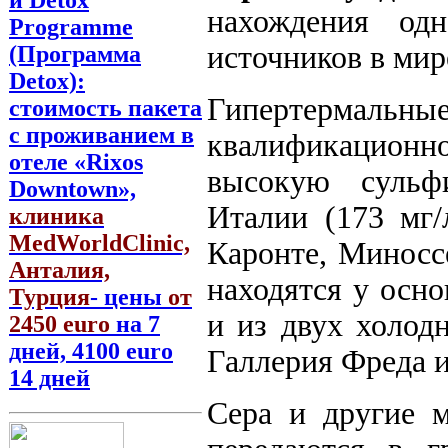
нахождения од
Programme
источников в мир
(Программа
Detox):
Гипертермаль
стоимость пакета
с проживанием в
квалификацион
отеле «Rixos
высокую сульф
Downtown»,
Италии (173 мг/
клиника
MedWorldClinic,
Каронте, Миноссе
Анталия,
находятся у осно
Турция
- цены
от
и из двух холодн
2450 euro
на 7
дней, 4100 euro
Галлерия Фреда и
14 дней
Сера и другие м