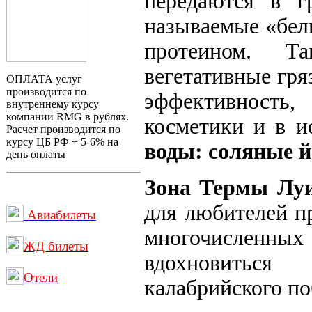
передаются в г
называемые «бел
протеином. Т
вегетативные гр
ОПЛАТА услуг
производится по
эффективность
внутреннему курсу
компании RMG в рублях.
косметики и в и
Расчет производится по
курсу ЦБ РФ + 5-6% на
воды: соляные 
день оплаты
Зона Термы Лу
для любителей п
Авиабилеты
многочисленн
ЖД билеты
вдохновитьс
Отели
калабрийского по