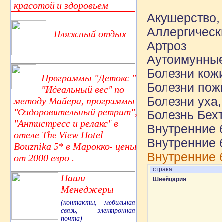
красотой и здоровьем
Акушерство,
Аллергическ
Пляжный отдых
Артроз
Аутоимунные
Болезни кож
Программы "Детокс "
Болезни пожи
"Идеальный вес" по
Болезни уха,
методу Майера, программы
"Оздоровительный ретрит",
Болезнь Бех
"Антистресс и релакс" в
Внутренние 
отеле The View Hotel
Внутренние 
Bouznika 5* в Марокко- цены
Внутренние 
от 2000 евро .
страна
Наши
Швейцария
Менеджеры
(контакты, мобильная
связь, электронная
почта)