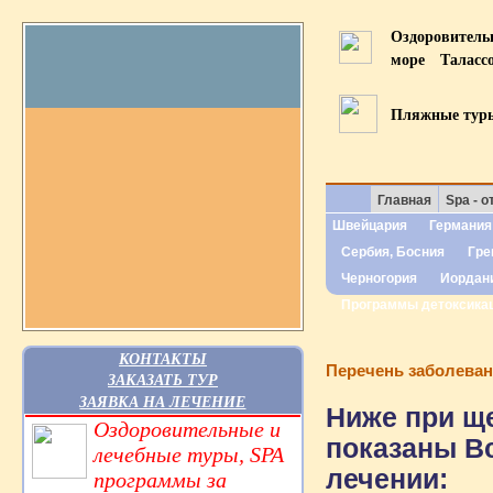
Оздоровител
море
Таласс
Пляжные тур
Главная
Spa - о
Швейцария
Германия
Сербия, Босния
Гре
Черногория
Иордан
Программы детоксика
КОНТАКТЫ
Перечень заболева
ЗАКАЗАТЬ ТУР
ЗАЯВКА НА ЛЕЧЕНИЕ
Ниже при ще
Оздоровительные и
показаны В
лечебные туры, SPA
лечении:
программы за