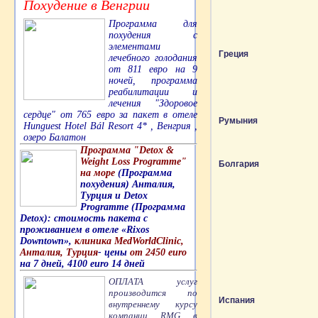
Похудение в Венгрии
Программа для
похудения с
элементами
Греция
лечебного голодания
от 811 евро на 9
ночей, программа
реабилитации и
лечения "Здоровое
сердце" от 765 евро за пакет в отеле
Румыния
Hunguest Hotel Bál Resort 4* , Венгрия ,
озеро Балатон
Программа "Detox &
Weight Loss Programme"
Болгария
на море
(Программа
похудения) Анталия,
Турция и Detox
Programme (Программа
Detox): стоимость пакета с
проживанием в отеле «Rixos
Downtown»,
клиника MedWorldClinic,
Анталия, Турция
- цены
от 2450 euro
на 7 дней, 4100 euro 14 дней
ОПЛАТА услуг
производится по
Испания
внутреннему курсу
компании RMG в