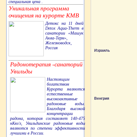
специальная цена .
Уникальная программа
очищения на курорте КМВ
Детокс на 11 дней
Detox Aqua-Therm в
санатории «Машук
Аква-Терм»,
Железноводск,
Россия
Израиль
Радонотерапия -санаторий
Увильды
Настоящим
богатством
Курорта являются
естественные
Венгрия
высокоактивные
радоновые воды.
Благодаря высокой
концентрации
радона, которая составляет 140-475
нКю/л, Увильдинские радоновые воды
являются по степени эффективности
лучшими в России.