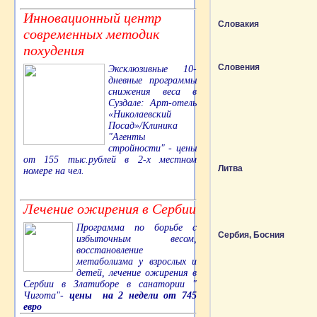
Инновационный центр
Словакия
современных методик
похудения
Словения
Эксклюзивные 10-
дневные программы
снижения веса в
Суздале: Арт-отель
«Николаевский
Посад»/Клиника
"Агенты
стройности" - цены
от 155 тыс.рублей в 2-х местном
Литва
номере на чел.
Лечение ожирения в Сербии
Программа по борьбе с
Сербия, Босния
избыточным весом,
восстановление
метаболизма у взрослых и
детей, лечение ожирения в
Сербии в Златиборе в санатории "
Чигота"-
цены на 2 недели от 745
евро