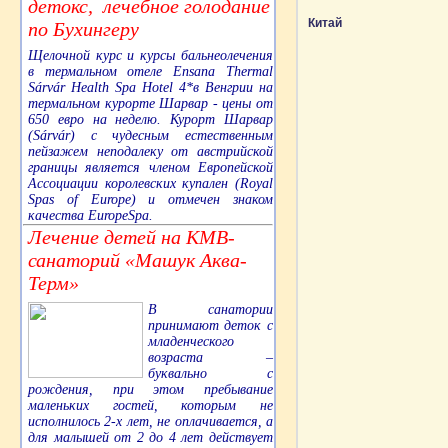
детокс, лечебное голодание
Китай
по Бухингеру
Щелочной курс и курсы бальнеолечения
в термальном отеле Ensana Thermal
Sárvár Health Spa Hotel 4*в Венгрии на
термальном курорте Шарвар - цены от
650 евро на неделю. Курорт Шарвар
(Sárvár) с чудесным естественным
пейзажем неподалеку от австрийской
границы является членом Европейской
Ассоциации королевских купален (Royal
Spas of Europe) и отмечен знаком
качества EuropeSpa.
Лечение детей на КМВ-
санаторий «Машук Аква-
Терм»
В санатории
принимают деток с
младенческого
возраста –
буквально с
рождения, при этом пребывание
маленьких гостей, которым не
исполнилось 2-х лет, не оплачивается, а
для малышей от 2 до 4 лет действует