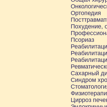
Онкологичес
Ортопедия
Посттравмат
Похудение, 
Профессион
Псориаз
Реабилитаци
Реабилитаци
Реабилитаци
Ревматическ
Сахарный ди
Синдром хро
Стоматологи
Физиотерапи
Цирроз пече
Эндокринные