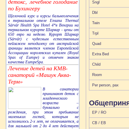
детокс, лечебное голодание
Sngl
по Бухингеру
Dbl
Щелочной курс и курсы бальнеолечения
в термальном отеле Ensana Thermal
Twin
Sárvár Health Spa Hotel 4*в Венгрии на
термальном курорте Шарвар - цены от
Trpl
650 евро на неделю. Курорт Шарвар
(Sárvár) с чудесным естественным
Quad
пейзажем неподалеку от австрийской
границы является членом Европейской
Ассоциации королевских купален (Royal
Extra Bed
Spas of Europe) и отмечен знаком
качества EuropeSpa.
Child
Лечение детей на КМВ-
санаторий «Машук Аква-
Room
Терм»
Per person, pax
В санатории
принимают деток с
младенческого
Общеприня
возраста –
буквально с
рождения, при этом пребывание
EP / RO
маленьких гостей, которым не
исполнилось 2-х лет, не оплачивается, а
CB / EB
для малышей от 2 до 4 лет действует