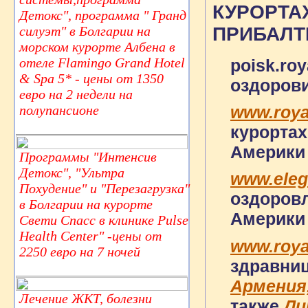
КУРОРТА
Детокс", программа " Гранд
силуэт" в Болгарии на
ПРИБАЛТ
морском курорте Албена в
отеле Flamingo Grand Hotel
poisk.r
& Spa 5* - цены от 1350
оздоров
евро на 2 недели на
полупансионе
www.roy
курорта
Америки
Программы "Интенсив
Детокс", "Ультра
www.eleg
Похудение" и "Перезагрузка"
оздоровл
в Болгарии на курорте
Америк
Свети Спасс в клинике Pulse
Health Center" -цены от
www.roya
2250 евро на 7 ночей
здравни
Армения,
Лечение ЖКТ, болезни
также
Ли