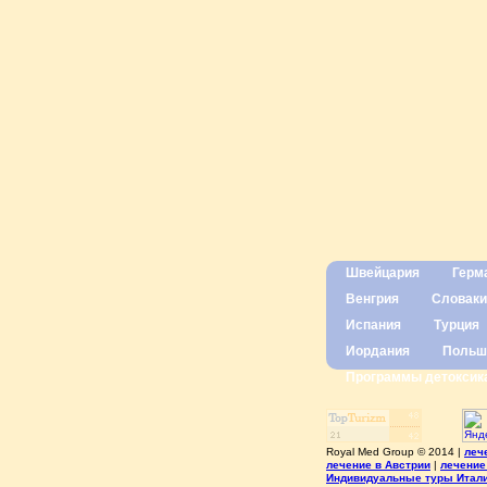
Швейцария
Герм
Венгрия
Словаки
Испания
Турция
Иордания
Польш
Программы детоксик
Royal Med Group © 2014 |
леч
лечение в Австрии
|
лечение
Индивидуальные туры Итал