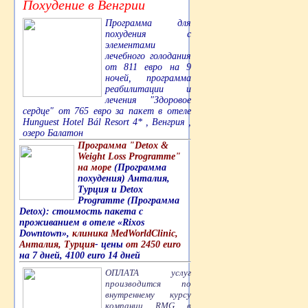
Похудение в Венгрии
Программа для
похудения с
элементами
лечебного голодания
от 811 евро на 9
ночей, программа
реабилитации и
лечения "Здоровое
сердце" от 765 евро за пакет в отеле
Hunguest Hotel Bál Resort 4* , Венгрия ,
озеро Балатон
Программа "Detox &
Weight Loss Programme"
на море
(Программа
похудения) Анталия,
Турция и Detox
Programme (Программа
Detox): стоимость пакета с
проживанием в отеле «Rixos
Downtown»,
клиника MedWorldClinic,
Анталия, Турция
- цены
от 2450 euro
на 7 дней, 4100 euro 14 дней
ОПЛАТА услуг
производится по
внутреннему курсу
компании RMG в