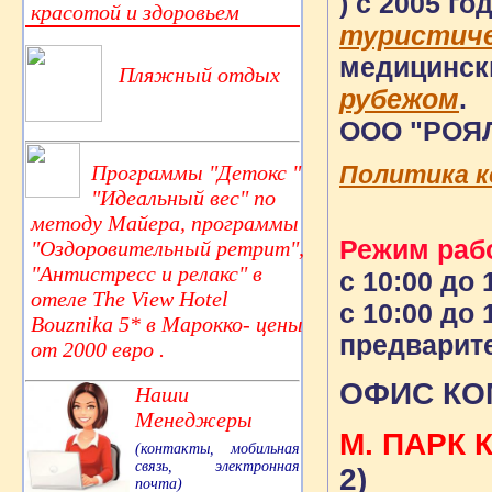
) c 2005 г
красотой и здоровьем
туристиче
медицинск
Пляжный отдых
рубежом
.
ООО "РОЯ
Программы "Детокс "
Политика 
"Идеальный вес" по
методу Майера, программы
Режим раб
"Оздоровительный ретрит",
"Антистресс и релакс" в
с 10:00 до 1
отеле The View Hotel
с 10:00 до 
Bouznika 5* в Марокко- цены
предварит
от 2000 евро .
ОФИС КО
Наши
Менеджеры
М. ПАРК 
(контакты, мобильная
связь, электронная
2)
почта)