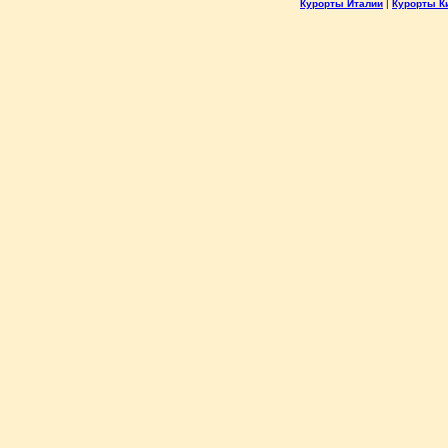
Курорты Италии
|
Курорты К