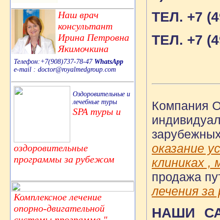
Наш врач
ТЕЛ. +7 (4
консультант
Ирина Петровна
ТЕЛ. +7 (4
Якимочкина
Телефон:+7(908)737-78-47
WhatsApp
e-mail : doctor@royalmedgroup.com
Оздоровительные и
лечебные туры
Компания 
SPA туры и
индивидуал
зарубежных
оказание у
оздоровительные
программы за рубежом
клиниках ,
продажа пу
лечения за
Комплексное лечение
опорно-двигательной
НАШИ С
системы,программа "