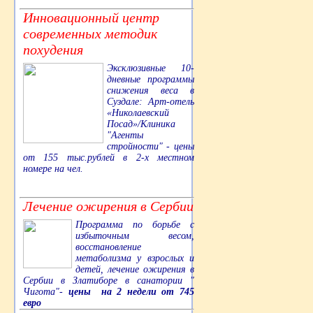
Инновационный центр
современных методик
похудения
Эксклюзивные 10-
дневные программы
снижения веса в
Суздале: Арт-отель
«Николаевский
Посад»/Клиника
"Агенты
стройности" - цены
от 155 тыс.рублей в 2-х местном
номере на чел.
Лечение ожирения в Сербии
Программа по борьбе с
избыточным весом,
восстановление
метаболизма у взрослых и
детей, лечение ожирения в
Сербии в Златиборе в санатории "
Чигота"-
цены на 2 недели от 745
евро