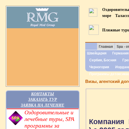
Оздоровител
море
Таласс
Пляжные тур
Главная
Spa - о
Швейцария
Германия
Сербия, Босния
Гре
Черногория
Иордан
Программы детоксика
Визы, агентский до
КОНТАКТЫ
ЗАКАЗАТЬ ТУР
ЗАЯВКА НА ЛЕЧЕНИЕ
Оздоровительные и
лечебные туры, SPA
Компания
программы за