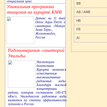
специальная цена .
BB
Уникальная программа
очищения на курорте КМВ
AB / AMB
Детокс на 11 дней
HB
Detox Aqua-Therm в
санатории «Машук
FB
Аква-Терм»,
Железноводск,
Россия
AI
Радонотерапия -санаторий
Увильды
Настоящим
богатством
Курорта являются
естественные
высокоактивные
радоновые воды.
Благодаря высокой
концентрации
радона, которая составляет 140-475
нКю/л, Увильдинские радоновые воды
являются по степени эффективности
лучшими в России.