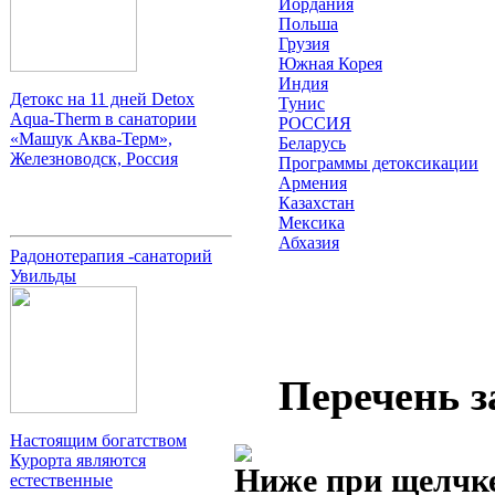
Иордания
Польша
Грузия
Южная Корея
Индия
Детокс на 11 дней Detox
Тунис
Aqua-Therm в санатории
РОССИЯ
«Машук Аква-Терм»,
Беларусь
Железноводск, Россия
Программы детоксикации
Армения
Казахстан
Мексика
Абхазия
Радонотерапия -санаторий
Увильды
Перечень з
Настоящим богатством
Курорта являются
Ниже при щелчке
естественные