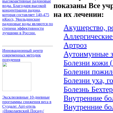
высокоактивные радоновые
показаны Все уч
воды. Благодаря высокой
концентрации радона,
на их лечении:
которая составляет 140-475
нКю/л, Увильдинские
радоновые воды являются по
Акушерство, р
степени эффективности
лучшими в России.
Аллергические
Артроз
Инновационный центр
Аутоимунные з
современных методик
похудения
Болезни кожи 
Болезни пожило
Болезни уха, г
Болезнь Бехтер
Внутренние бо
Эксклюзивные 10-дневные
программы снижения веса в
Внутренние бо
Суздале: Арт-отель
«Николаевский Посад»/