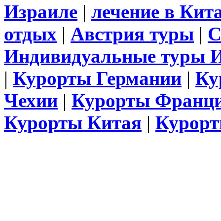
Израиле
|
лечение в Кит
отдых
|
Австрия туры
|
С
Индивидуальные туры 
|
Курорты Германии
|
Ку
Чехии
|
Курорты Франц
Курорты Китая
|
Курорт