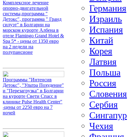
Комплексное лечение
Германия
опорно-двигательной
системы,программа "
Израиль
Детокс", программа " Гранд
силуэт" в Болгарии на
Испания
морском курорте Албена в
отеле Flamingo Grand Hotel &
Китай
Spa 5* - цены от 1350 евро
на 2 недели на
Корея
полупансионе
Латвия
Польша
Программы "Интенсив
Россия
Детокс", "Ультра Похудение"
и "Перезагрузка" в Болгарии
Словения
на курорте Свети Спасс в
клинике Pulse Health Center"
Сербия
-цены от 2250 евро на 7
Сингапур
ночей
Чехия
Франция