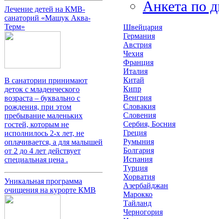
Анкета по д
Лечение детей на КМВ-
санаторий «Машук Аква-
Терм»
Швейцария
Германия
Австрия
Чехия
Франция
Италия
Китай
В санатории принимают
Кипр
деток с младенческого
Венгрия
возраста – буквально с
Словакия
рождения, при этом
Словения
пребывание маленьких
Сербия, Босния
гостей, которым не
Греция
исполнилось 2-х лет, не
Румыния
оплачивается, а для малышей
Болгария
от 2 до 4 лет действует
Испания
специальная цена .
Турция
Хорватия
Уникальная программа
Азербайджан
очищения на курорте КМВ
Марокко
Тайланд
Черногория