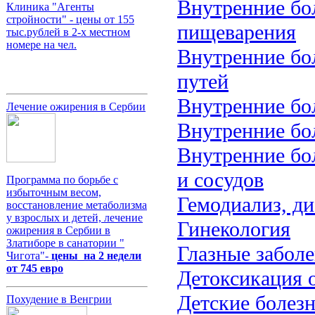
Внутренние бол
Клиника "Агенты
стройности" - цены от 155
пищеварения
тыс.рублей в 2-х местном
номере на чел.
Внутренние бо
путей
Внутренние бо
Лечение ожирения в Сербии
Внутренние бо
Внутренние бол
и сосудов
Программа по борьбе с
избыточным весом,
Гемодиализ, ди
восстановление метаболизма
у взрослых и детей, лечение
Гинекология
ожирения в Сербии в
Златиборе в санатории "
Глазные забол
Чигота"-
цены на 2 недели
от 745 евро
Детоксикация 
Детские болез
Похудение в Венгрии