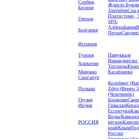
Сербия,
Ждрело
Буков
Босния
Златибор
Спа 
Платистомо , 
Греция
SPA
Албена
Банкя
В
Болгария
Пески
Сандан
Испания
Турция
Памуккале
Вараждински 
Хорватия
Топлицы
Крап
Марокко
Касабланка
Сингапур
Колобжег (Bad
Польша
Zdroj (Венец 
(Чехочинек)
Грузия
Боржоми
Саир
Индия
Гималаи
Керал
Ессентуки
Кав
Воды/Кавказс
РОССИЯ
регион
Карели
край
Крым
Под
России
Брестская обл