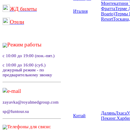
Монтекатини 
ЖД билеты
Фратта
Терме 
Италия
Boario)
Термы 
Resort
Тоскана
Отели
Режим работы
с 10:00 до 19:00 (пон.-пят.)
с 10:00 до 16:00 (суб.)
дежурный режим - по
предварительному звонку
e-mail
zayavka@royalmedgroup.com
sp@funtour.su
Далянь
Лхаса
У
Китай
Пекин
г.Харби
Телефоны для связи: