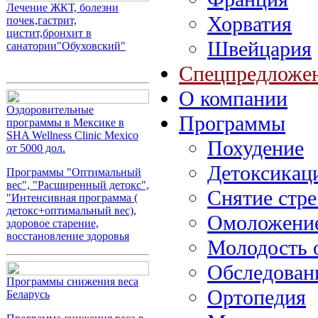
Лечение ЖКТ, болезни
Хорватия
почек,гастрит,
цистит,бронхит в
Швейцария
санатории"Обуховский"
Спецпредложе
О компании
Оздоровительные
Программы
программы в Мексике в
SHA Wellness Clinic Mexico
Похудение
от 5000 дол.
Детоксикац
Программы "Оптимальный
вес", "Расширенный детокс",
Снятие стре
"Интенсивная программа (
детокс+оптимальный вес),
Омоложение
здоровое старение,
восстановление здоровья
Молодость 
Обследован
Программы снижения веса
Ортопедия
Беларусь