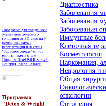
Диагностика
Заболевания м
Заболевания м
Заболевания о
Программа для похудения с
элементами лечебного
Иммунные бол
голодания от 811 евро на 9
ночей, программа
Клеточная тера
реабилитации и лечения
"Здоровое сердце" от 765
Косметология
евро за пакет в отеле
Hunguest Hotel Bál Resort 4* ,
Наркомания, а
Венгрия , озеро Балатон
Неврология и 
Общая хирург
Онкологически
онкологии
Программа
Ортопедия
"Detox & Weight