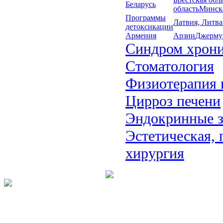
Беларусь
область
Минска
Программы
Латвия, Литва
детоксикации
Армения
Арзни
Джерму
Синдром хрони
Стоматология
Физиотерапия 
Цирроз печени
Эндокринные з
Эстетическая, 
хирургия