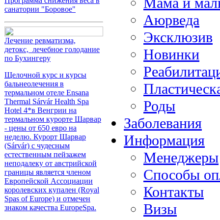
Мама и ма
Программа снижения веса в
санатории "Боровое"
Аюрведа
Эксклюзив
Лечение ревматизма,
детокс, лечебное голодание
Новинки
по Бухингеру
Реабилитац
Щелочной курс и курсы
бальнеолечения в
Пластическ
термальном отеле Ensana
Thermal Sárvár Health Spa
Роды
Hotel 4*в Венгрии на
Заболевания
термальном курорте Шарвар
- цены от 650 евро на
Информация
неделю. Курорт Шарвар
(Sárvár) с чудесным
Менеджеры
естественным пейзажем
неподалеку от австрийской
Способы оп
границы является членом
Европейской Ассоциации
Контакты
королевских купален (Royal
Spas of Europe) и отмечен
Визы
знаком качества EuropeSpa.