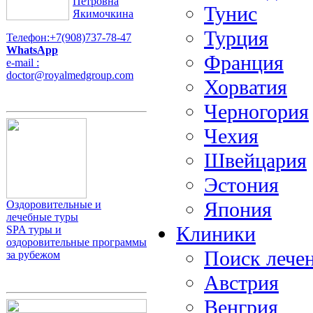
Петровна
Тунис
Якимочкина
Турция
Телефон:+7(908)737-78-47
WhatsApp
Франция
e-mail :
doctor@royalmedgroup.com
Хорватия
Черногория
Чехия
Швейцария
Эстония
Япония
Оздоровительные и
лечебные туры
Клиники
SPA туры и
оздоровительные программы
Поиск лечен
за рубежом
Австрия
Венгрия