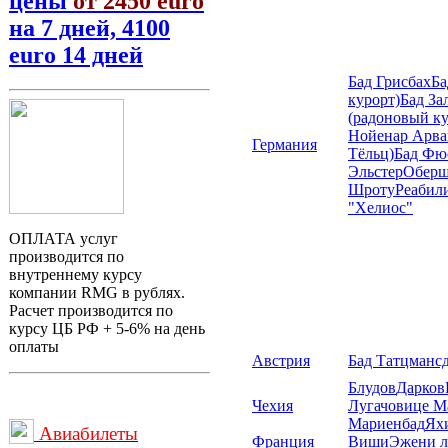
цены
от 2450 euro
на 7 дней, 4100
euro 14 дней
Бад Грисбах
Ба
курорт)
Бад З
(радоновый ку
Нойенар Арва
Германия
Тёльц)
Бад Фю
Эльстер
Оберш
Шроту
Реабил
"Хелиос"
ОПЛАТА услуг
производится по
внутреннему курсу
компании RMG в рублях.
Расчет производится по
курсу ЦБ РФ + 5-6% на день
оплаты
Австрия
Бад Татцманс
Блудов
Дарков
Чехия
Лугачовице
М
Мариенбад
Ях
Авиабилеты
Франция
Виши
Эжени л