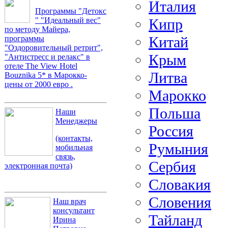
Италия
Программы "Детокс
Кипр
" "Идеальный вес"
по методу Майера,
Китай
программы
"Оздоровительный ретрит",
Крым
"Антистресс и релакс" в
отеле The View Hotel
Литва
Bouznika 5* в Марокко-
цены от 2000 евро .
Марокко
Польша
Наши
Менеджеры
Россия
(контакты,
Румыния
мобильная
связь,
Сербия
электронная почта)
Словакия
Словения
Наш врач
консультант
Тайланд
Ирина