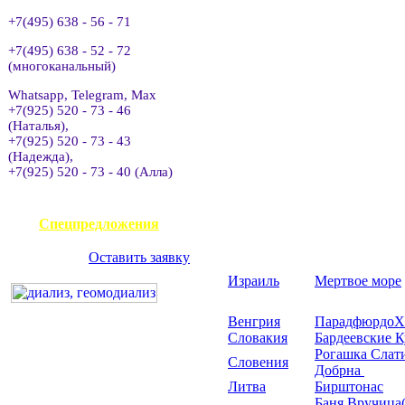
+7(495) 638 - 56 - 71
+7(495) 638 - 52 - 72
(многоканальный)
Whatsapp, Telegram, Max
+7(925) 520 - 73 - 46
(Наталья),
+7(925) 520 - 73 - 43
(Надежда),
+7(925) 520 - 73 - 40 (Алла)
АВИАКАССА
Спецпредложения
Оставить заявку
Израиль
Мертвое море
Венгрия
Парадфюрдо
Х
Словакия
Бардеевские К
Рогашка Слат
Словения
Добрна
Литва
Бирштонас
Баня Вручица(