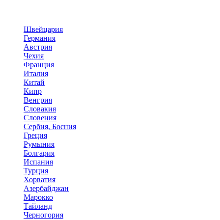
Швейцария
Германия
Австрия
Чехия
Франция
Италия
Китай
Кипр
Венгрия
Словакия
Словения
Сербия, Босния
Греция
Румыния
Болгария
Испания
Турция
Хорватия
Азербайджан
Марокко
Тайланд
Черногория