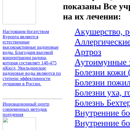
показаны Все уч
на их лечении:
Акушерство, 
Настоящим богатством
Курорта являются
Аллергические
естественные
высокоактивные радоновые
Артроз
воды. Благодаря высокой
концентрации радона,
Аутоимунные 
которая составляет 140-475
нКю/л, Увильдинские
Болезни кожи 
радоновые воды являются по
степени эффективности
Болезни пожил
лучшими в России.
Болезни уха, г
Болезнь Бехте
Инновационный центр
современных методик
Внутренние бо
похудения
Внутренние бо