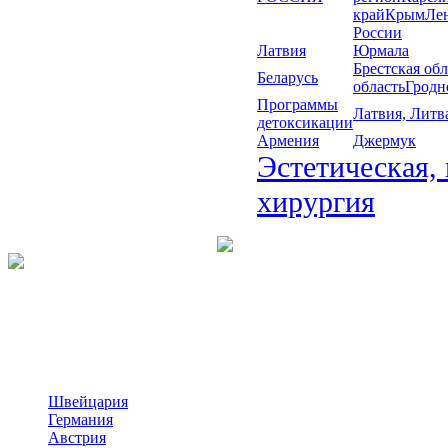
край
Крым
Лен
России
Латвия
Юрмала
Брестская обл
Беларусь
область
Гродн
Программы
Латвия, Литв
детоксикации
Армения
Джермук
Эстетическая,
хирургия
Швейцария
Германия
Австрия