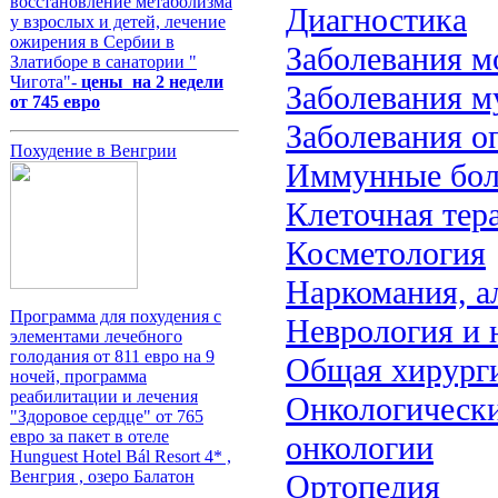
восстановление метаболизма
Диагностика
у взрослых и детей, лечение
ожирения в Сербии в
Заболевания м
Златиборе в санатории "
Чигота"-
цены на 2 недели
Заболевания м
от 745 евро
Заболевания о
Похудение в Венгрии
Иммунные бол
Клеточная тер
Косметология
Наркомания, а
Программа для похудения с
Неврология и 
элементами лечебного
голодания от 811 евро на 9
Общая хирург
ночей, программа
реабилитации и лечения
Онкологически
"Здоровое сердце" от 765
евро за пакет в отеле
онкологии
Hunguest Hotel Bál Resort 4* ,
Венгрия , озеро Балатон
Ортопедия