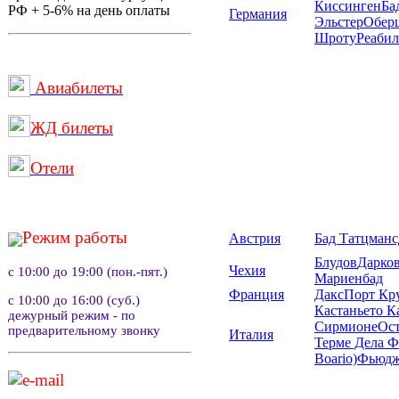
Киссинген
Ба
РФ + 5-6% на день оплаты
Германия
Эльстер
Оберш
Шроту
Реаби
Авиабилеты
ЖД билеты
Отели
Режим работы
Австрия
Бад Татцман
Блудов
Дарко
Чехия
с 10:00 до 19:00 (пон.-пят.)
Мариенбад
Франция
Дакс
Порт Кр
с 10:00 до 16:00 (суб.)
Кастаньето К
дежурный режим - по
Сирмионе
Ост
предварительному звонку
Италия
Терме Дела Ф
Boario)
Фьюд
e-mail