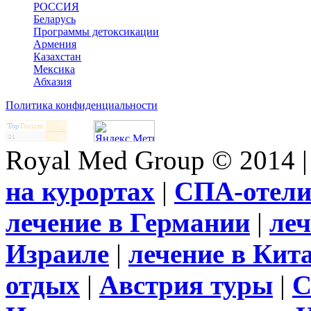
РОССИЯ
Беларусь
Программы детоксикации
Армения
Казахстан
Мексика
Абхазия
Политика конфиденциальности
Royal Med Group © 2014 
на курортах
|
СПА-отел
лечение в Германии
|
леч
Израиле
|
лечение в Кит
отдых
|
Австрия туры
|
С