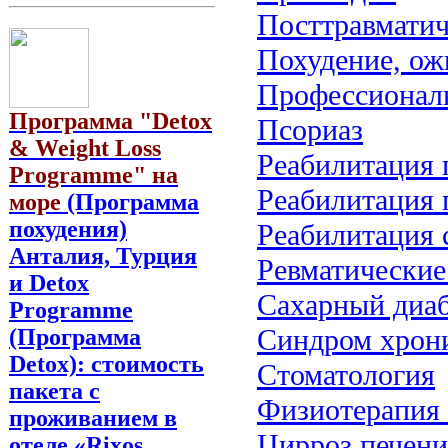
Посттравматич
Похудение, ож
Профессионал
Программа "Detox
Псориаз
& Weight Loss
Реабилитация 
Programme" на
Реабилитация 
море
(Программа
похудения)
Реабилитация 
Анталия, Турция
Ревматические
и Detox
Сахарный диа
Programme
Синдром хрони
(Программа
Detox): стоимость
Стоматология
пакета с
Физиотерапия 
проживанием в
Цирроз печени
отеле «Rixos