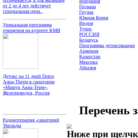
оплачивается, а для малышей
Иордания
от 2 до 4 лет действует
Польша
специальная цена .
Грузия
Южная Корея
Индия
Уникальная программа
Тунис
очищения на курорте КМВ
РОССИЯ
Беларусь
Программы детоксикации
Армения
Казахстан
Мексика
Абхазия
Детокс на 11 дней Detox
Aqua-Therm в санатории
«Машук Аква-Терм»,
Железноводск, Россия
Перечень 
Радонотерапия -санаторий
Увильды
Ниже при щелчке