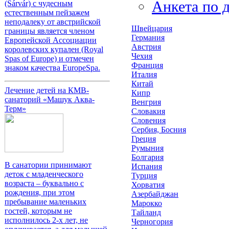
Анкета по 
(Sárvár) с чудесным
естественным пейзажем
неподалеку от австрийской
Швейцария
границы является членом
Германия
Европейской Ассоциации
Австрия
королевских купален (Royal
Чехия
Spas of Europe) и отмечен
Франция
знаком качества EuropeSpa.
Италия
Китай
Лечение детей на КМВ-
Кипр
санаторий «Машук Аква-
Венгрия
Терм»
Словакия
Словения
Сербия, Босния
Греция
Румыния
Болгария
В санатории принимают
Испания
деток с младенческого
Турция
возраста – буквально с
Хорватия
рождения, при этом
Азербайджан
пребывание маленьких
Марокко
гостей, которым не
Тайланд
исполнилось 2-х лет, не
Черногория