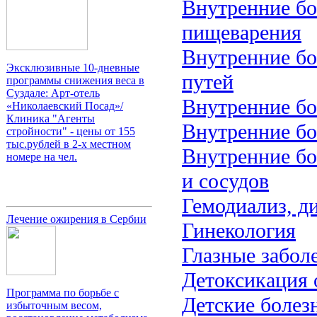
Внутренние бо
пищеварения
Внутренние бо
Эксклюзивные 10-дневные
путей
программы снижения веса в
Суздале: Арт-отель
Внутренние бо
«Николаевский Посад»/
Клиника "Агенты
Внутренние бо
стройности" - цены от 155
тыс.рублей в 2-х местном
Внутренние бо
номере на чел.
и сосудов
Гемодиализ, д
Лечение ожирения в Сербии
Гинекология
Глазные забол
Детоксикация 
Программа по борьбе с
Детские болез
избыточным весом,