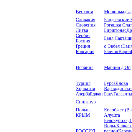
Венгрия
Мошонмадьяр
Словакия
Бардеевские 
Словения
Рогашка Сла
Литва
Бирштонас
Др
Сербия,
Баня Лакташ
Босния
Греция
о.Эвбея (Эви
Болгария
Балчик
Варна
Испания
Марина д Ор
Турция
Бурса
Ялова
Хорватия
Вараждински
Азербайджан
Баку
Галаалты
Сингапур
Польша
Колобжег (Ba
КРЫМ
Алушта
Белокуриха, 
Воды/Кавказ
РОССИЯ
регион
Карел