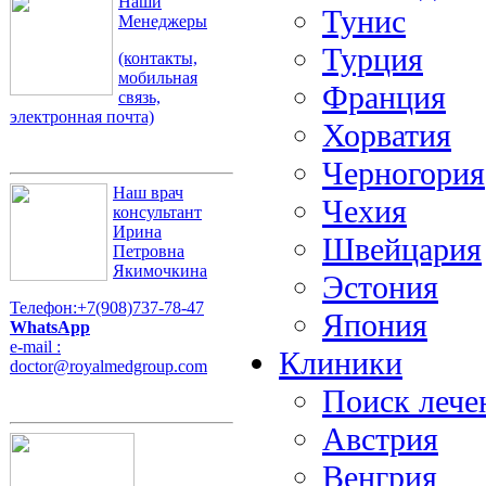
Наши
Тунис
Менеджеры
Турция
(контакты,
мобильная
Франция
связь,
электронная почта)
Хорватия
Черногория
Наш врач
Чехия
консультант
Ирина
Швейцария
Петровна
Якимочкина
Эстония
Телефон:+7(908)737-78-47
Япония
WhatsApp
e-mail :
Клиники
doctor@royalmedgroup.com
Поиск лече
Австрия
Венгрия