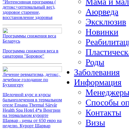
Мама и ма
"Интенсивная программа (
детокс+оптимальный вес),
Аюрведа
здоровое старение,
восстановление здоровья
Эксклюзив
Новинки
Программы снижения веса
Реабилитац
Беларусь
Пластическ
Программа снижения веса в
санатории "Боровое"
Роды
Заболевания
Лечение ревматизма, детокс,
лечебное голодание по
Информация
Бухингеру
Менеджер
Щелочной курс и курсы
бальнеолечения в термальном
Способы о
отеле Ensana Thermal Sárvár
Контакты
Health Spa Hotel 4*в Венгрии
на термальном курорте
Визы
Шарвар - цены от 650 евро на
неделю. Курорт Шарвар