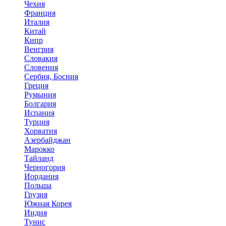
Чехия
Франция
Италия
Китай
Кипр
Венгрия
Словакия
Словения
Сербия, Босния
Греция
Румыния
Болгария
Испания
Турция
Хорватия
Азербайджан
Марокко
Тайланд
Черногория
Иордания
Польша
Грузия
Южная Корея
Индия
Тунис