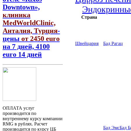
Downtown»,
Эндокринные
клиника
Страна
MedWorldClinic,
Анталия, Турция
-
цены
от 2450 euro
Швейцария
Бад Рагац
на 7 дней, 4100
euro 14 дней
ОПЛАТА услуг
производится по
внутреннему курсу компании
RMG в рублях. Расчет
Бад Эмс
Бад Б
производится по курсу ЦБ