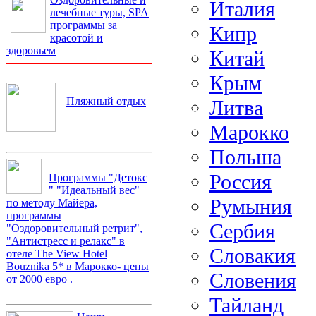
Италия
лечебные туры, SPA
программы за
Кипр
красотой и
здоровьем
Китай
Крым
Пляжный отдых
Литва
Марокко
Польша
Россия
Программы "Детокс
" "Идеальный вес"
Румыния
по методу Майера,
программы
Сербия
"Оздоровительный ретрит",
"Антистресс и релакс" в
Словакия
отеле The View Hotel
Bouznika 5* в Марокко- цены
Словения
от 2000 евро .
Тайланд