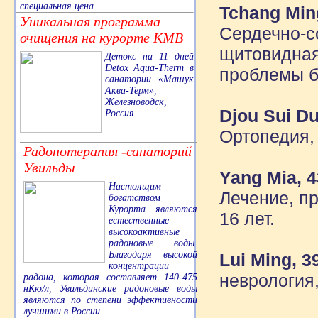
специальная цена .
Tchang Min
Уникальная программа
Сердечно-с
очищения на курорте КМВ
щитовидная 
Детокс на 11 дней
Detox Aqua-Therm в
проблемы 
санатории «Машук
Аква-Терм»,
Железноводск,
Djou Sui D
Россия
Ортопедия,
Радонотерапия -санаторий
Увильды
Yang Mia, 4
Настоящим
Лечение, п
богатством
Курорта являются
16 лет.
естественные
высокоактивные
радоновые воды.
Благодаря высокой
Lui Ming, 
концентрации
неврология
радона, которая составляет 140-475
нКю/л, Увильдинские радоновые воды
являются по степени эффективности
лучшими в России.