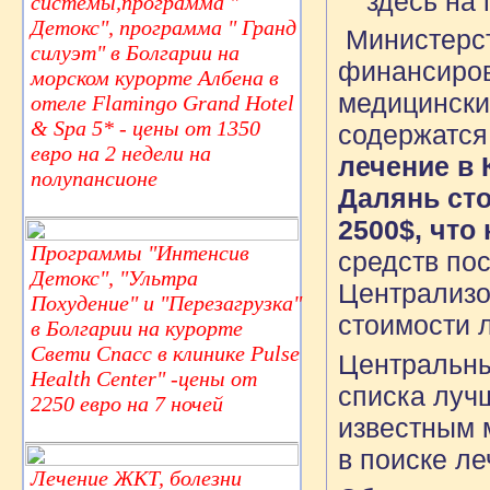
здесь на 
системы,программа "
Детокс", программа " Гранд
Министерст
силуэт" в Болгарии на
финансиров
морском курорте Албена в
медицински
отеле Flamingo Grand Hotel
& Spa 5* - цены от 1350
содержатся 
евро на 2 недели на
лечение в 
полупансионе
Далянь
ст
2500$, что
Программы "Интенсив
средств пос
Детокс", "Ультра
Централизо
Похудение" и "Перезагрузка"
стоимости 
в Болгарии на курорте
Свети Спасс в клинике Pulse
Центральны
Health Center" -цены от
списка луч
2250 евро на 7 ночей
известным 
в поиске ле
Лечение ЖКТ, болезни