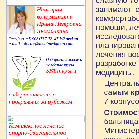
славную 70
занимают: 
Наш врач
консультант
комфортабе
Ирина Петровна
помощи, ле
Якимочкина
исследоват
Телефон:+7(908)737-78-47
WhatsApp
планирован
e-mail : doctor@royalmedgroup.com
лечения во
Оздоровительные и
разработке
лечебные туры
SPA туры и
медицины.
Централ
самым
к
оздоровительные
7 корпус
программы за рубежом
Стоимос
больница
Комплексное лечение
Министер
опорно-двигательной