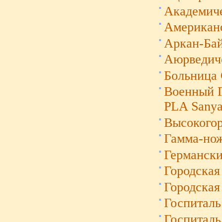
Академиче
Американс
Аркан-Бай
Аюрведиче
Больница 
Военный Г
PLA Sanya
Высокогор
Гамма-нож
Германски
Городская
Городская
Госпиталь
Госпиталь