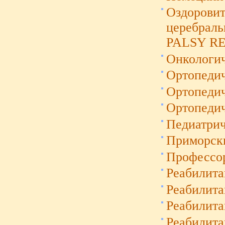
Оздоровит
церебрал
PALSY RE
Онкологич
Ортопедич
Ортопедич
Ортопеди
Педиатрич
Приморски
Профессо
Реабилита
Реабилит
Реабилита
Реабилита