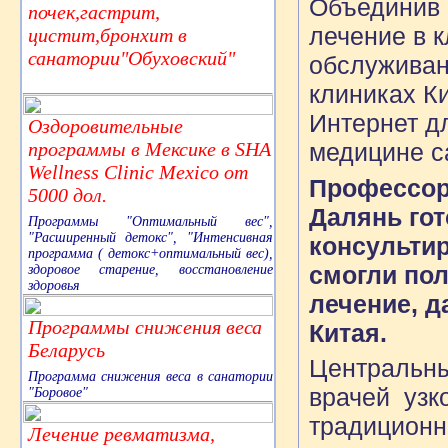
Объединив 
почек,гастрит,
лечение в 
цистит,бронхит в
санатории"Обуховский"
обслуживан
клиниках К
Интернет д
Оздоровительные
программы в Мексике в SHA
медицине с
Wellness Clinic Mexico от
Профессора
5000 дол.
Далянь гот
Программы "Оптимальный вес",
"Расширенный детокс", "Интенсивная
консультир
программа ( детокс+оптимальный вес),
смогли по
здоровое старение, восстановление
здоровья
лечение, д
Программы снижения веса
Китая.
Беларусь
Центральны
Программа снижения веса в санатории
врачей узк
"Боровое"
традиционн
Лечение ревматизма,