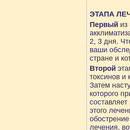
НА ПРО
ЭТАПА ЛЕ
Первый
из 
акклиматиз
2, 3 дня. Ч
ваши обсле
стране и ко
Второй
эта
токсинов и
Затем наст
которого п
составляет
этого лечен
обострение
лечения, в