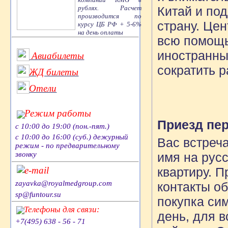
рублях. Расчет
Китай и по
производится по
страну. Це
курсу ЦБ РФ + 5-6%
на день оплаты
всю помощь
иностранны
Авиабилеты
сократить 
ЖД билеты
Отели
Режим работы
Приезд пе
с 10:00 до 19:00 (пон.-пят.)
с 10:00 до 16:00 (суб.) дежурный
Вас встреча
режим - по предварительному
имя на рус
звонку
квартиру. П
e-mail
zayavka@royalmedgroup.com
контакты о
sp@funtour.su
покупка си
Телефоны для связи:
день, для в
+7(495) 638 - 56 - 71