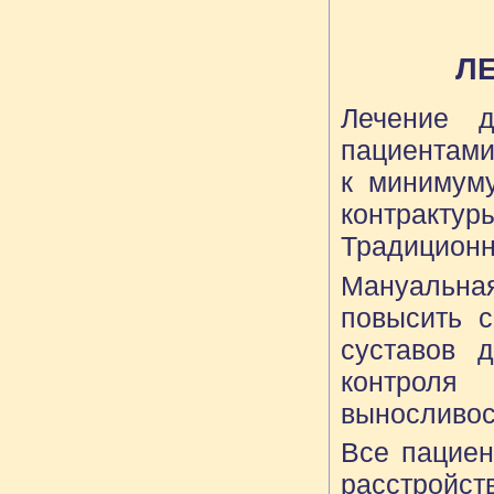
Л
Лечение 
пациентами
к минимуму
контрактур
Традиционн
Мануальная
повысить с
суставов 
контроля
выносливост
Все пациен
расстройств