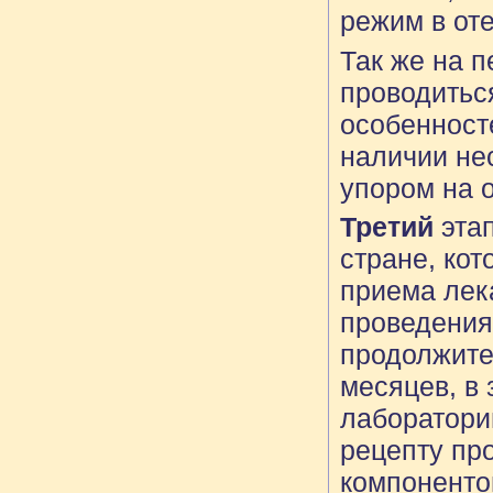
режим в от
Так же на 
проводитьс
особенност
наличии не
упором на 
Третий
этап
стране, ко
приема лека
проведения
продолжите
месяцев, в 
лаборатори
рецепту пр
компонентов