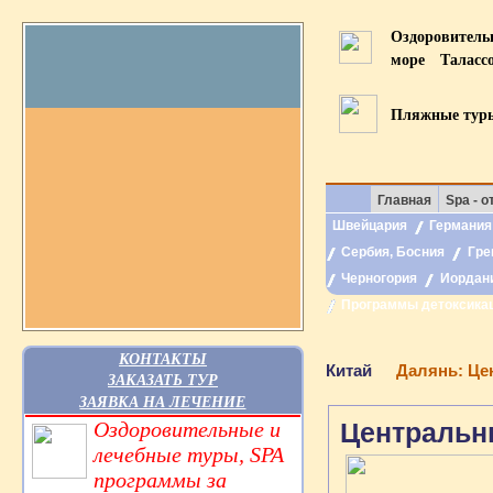
Оздоровител
море
Таласс
Пляжные тур
Главная
Spa - о
Швейцария
Германия
Сербия, Босния
Гре
Черногория
Иордан
Программы детоксика
КОНТАКТЫ
Китай
Далянь: Це
ЗАКАЗАТЬ ТУР
ЗАЯВКА НА ЛЕЧЕНИЕ
Оздоровительные и
Центральн
лечебные туры, SPA
программы за