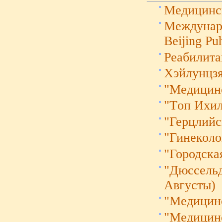
Медицинс
Междунаро
Beijing Pu
Реабилита
Хэйлунцзя
"Mедицинс
"Tоп Ихи
"Герцлий
"Гинеколо
"Городска
"Дюссельд
Августы)
"Медицин
"Медицин