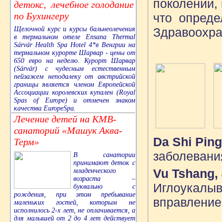
поколении, 
детокс, лечебное голодание
по Бухингеру
что опреде
Щелочной курс и курсы бальнеолечения
Здравоохра
в термальном отеле Ensana Thermal
Sárvár Health Spa Hotel 4*в Венгрии на
термальном курорте Шарвар - цены от
650 евро на неделю. Курорт Шарвар
(Sárvár) с чудесным естественным
пейзажем неподалеку от австрийской
границы является членом Европейской
Ассоциации королевских купален (Royal
Spas of Europe) и отмечен знаком
качества EuropeSpa.
Лечение детей на КМВ-
санаторий «Машук Аква-
Da Shi Ping
Терм»
заболевания
В санатории
принимают деток с
Vu Tshang, 
младенческого
возраста –
Иглоукалыв
буквально с
рождения, при этом пребывание
вправление
маленьких гостей, которым не
исполнилось 2-х лет, не оплачивается, а
для малышей от 2 до 4 лет действует