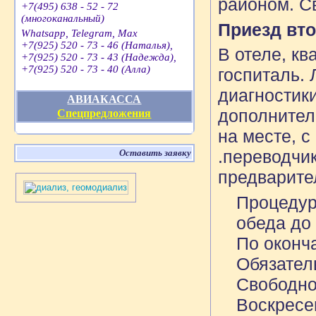
районом. С
+7(495) 638 - 52 - 72
(многоканальный)
Приезд вто
Whatsapp, Telegram, Max
+7(925) 520 - 73 - 46 (Наталья),
В отеле, кв
+7(925) 520 - 73 - 43 (Надежда),
+7(925) 520 - 73 - 40 (Алла)
госпиталь.
диагностик
АВИАКАССА
дополнител
Спецпредложения
на месте, 
.переводчи
Оставить заявку
предварите
Процедур
обеда до
По оконч
Обязатель
Свободно
Воскресе