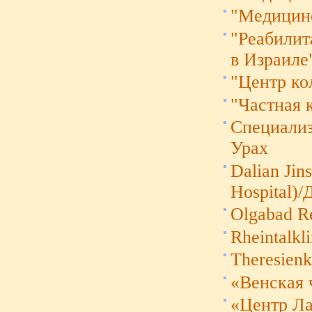
"Медицин
"Реабилит
в Израиле"
"Центр ко
"Частная 
Cпециализ
Урах
Dalian Jin
Hospital)
Olgabad Re
Rheintalkl
Theresienk
«Венская 
«Центр Л