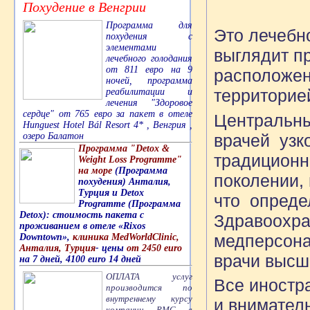
Похудение в Венгрии
Программа для
Это лечебно
похудения с
элементами
выглядит п
лечебного голодания
от 811 евро на 9
расположен
ночей, программа
территорие
реабилитации и
лечения "Здоровое
сердце" от 765 евро за пакет в отеле
Центральны
Hunguest Hotel Bál Resort 4* , Венгрия ,
врачей узк
озеро Балатон
Программа "Detox &
традиционн
Weight Loss Programme"
на море
(Программа
поколении, 
похудения) Анталия,
Турция и Detox
что опреде
Programme (Программа
Detox): стоимость пакета с
Здравоохра
проживанием в отеле «Rixos
медперсона
Downtown»,
клиника MedWorldClinic,
Анталия, Турция
- цены
от 2450 euro
врачи высш
на 7 дней, 4100 euro 14 дней
ОПЛАТА услуг
Все иностр
производится по
внутреннему курсу
и внимател
компании RMG в