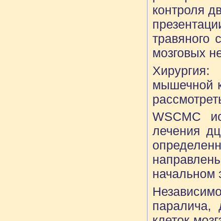
контроля д
презентац
травяного 
мозговых не
Хирургия:
мышечной к
рассмотрет
WSCMC исс
лечения дц
определен
направлен
начальном э
Независим
паралича,
клеток моз