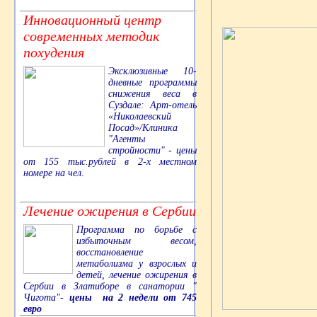
Инновационный центр
современных методик
похудения
Эксклюзивные 10-
дневные программы
снижения веса в
Суздале: Арт-отель
«Николаевский
Посад»/Клиника
"Агенты
стройности" - цены
от 155 тыс.рублей в 2-х местном
номере на чел.
Лечение ожирения в Сербии
Программа по борьбе с
избыточным весом,
восстановление
метаболизма у взрослых и
детей, лечение ожирения в
Сербии в Златиборе в санатории "
Чигота"-
цены на 2 недели от 745
евро