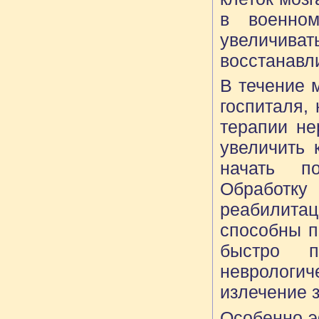
в военно
увеличиват
восстанавл
В течение 
госпиталя,
терапии не
увеличить 
начать по
Обработк
реабилитац
способны п
быстро п
неврологич
излечение 
Особенно э