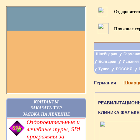
Оздоровите
Пляжные т
Швейцария
Германи
Болгария
Испания
Тунис
РОССИЯ
Германия
Шварцв
КОНТАКТЫ
РЕАБИЛИТАЦИОНЫ
ЗАКАЗАТЬ ТУР
КЛИНИКА ФАЛЬКЕН
ЗАЯВКА НА ЛЕЧЕНИЕ
Оздоровительные и
лечебные туры, SPA
программы за