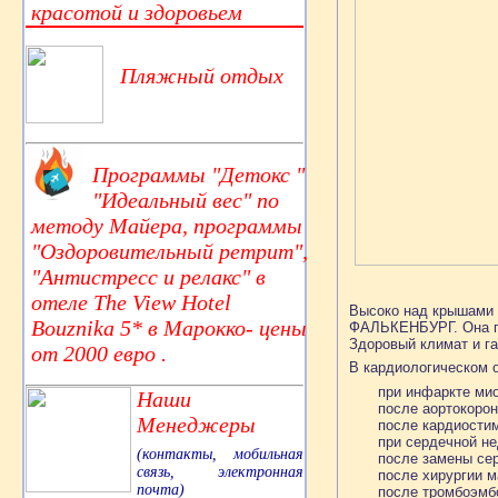
красотой и здоровьем
Пляжный отдых
Программы "Детокс "
"Идеальный вес" по
методу Майера, программы
"Оздоровительный ретрит",
"Антистресс и релакс" в
отеле The View Hotel
Высоко над крышами 
Bouznika 5* в Марокко- цены
ФАЛЬКЕНБУРГ. Она пр
Здоровый климат и г
от 2000 евро .
В кардиологическом о
при инфаркте мио
Наши
после аортокоро
Менеджеры
после кардиости
при сердечной не
(контакты, мобильная
после замены сер
связь, электронная
после хирургии м
почта)
после тромбоэмбо