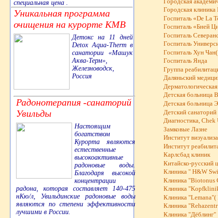
Городская академич
специальная цена .
Городская клиника 
Уникальная программа
Госпиталь «De La T
очищения на курорте КМВ
Госпиталь «Бней Ц
Госпиталь Северанс
Детокс на 11 дней
Госпиталь Универс
Detox Aqua-Therm в
санатории «Машук
Госпиталь Хун Чан(
Аква-Терм»,
Госпиталь Янда
Железноводск,
Группа реабилитац
Россия
Даляньский медицин
Дерматологическая 
Детская больница B
Радонотерапия -санаторий
Детская больница 
Увильды
Детский санаторий
Диагностика, Chek 
Настоящим
Замковые Лазне
богатством
Институт визуализа
Курорта являются
Институт реабилит
естественные
Карлсбад клиник
высокоактивные
Китайско-русский 
радоновые воды.
Клиника " H&W Swis
Благодаря высокой
Клиника "Biotonus 
концентрации
радона, которая составляет 140-475
Клиника "Kopfklinik
нКю/л, Увильдинские радоновые воды
Клиника "Lemana"( 
являются по степени эффективности
Клиника "Rehazent
лучшими в России.
Клиника "Дёблинг"