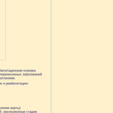
билитационная клиника
перенесенных заболеваний
атлением.
ие и реабилитацию:
лоение аорты)
й, окклюзионные стадии