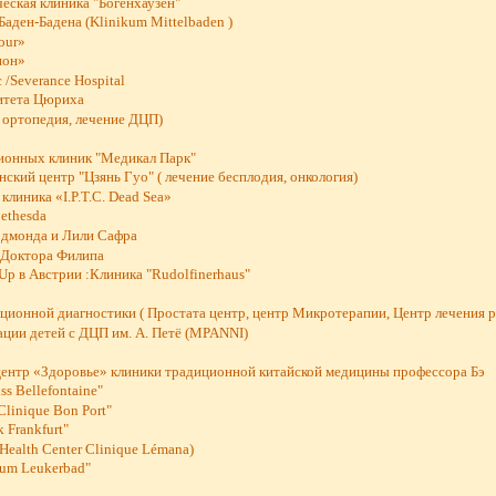
еская клиника "Богенхаузен"
Баден-Бадена (Klinikum Mittelbaden )
our»
ион»
 /Severance Hospital
итета Цюриха
 ортопедия, лечение ДЦП)
ионных клиник "Медикал Парк"
ский центр "Цзянь Гуо" ( лечение бесплодия, онкология)
клиника «I.P.T.C. Dead Sea»
ethesda
Эдмонда и Лили Сафра
 Доктора Филипа
Up в Австрии :Клиника "Rudolfinerhaus"
ционной диагностики ( Простата центр, центр Микротерапии, Центр лечения р
ации детей с ДЦП им. А. Петё (MPANNI)
центр «Здоровье» клиники традиционной китайской медицины профессора Бэ
s Bellefontaine"
Clinique Bon Port"
 Frankfurt"
Health Center Clinique Lémana)
rum Leukerbad"