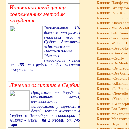
Клиника "Конфрате
Инновационный центр
Клиника "Фондасьо
современных методик
Клиника ISCARE
Клиника Internatio
похудения
Клиника Krankenhau
Эксклюзивные 10-
Клиника MedWorldC
дневные программы
Клиника Salt Room 
снижения веса в
Клиника ServiDiges
Суздале: Арт-отель
Клиника Wu Stem Ce
«Николаевский
Клиника «Beau-Sit
Посад»/Клиника
Клиника «Bois-Cerf
"Агенты
Клиника «Cecil»
стройности" - цены
Клиника «De Montc
от 155 тыс.рублей в 2-х местном
Клиника «De la Sou
номере на чел.
Клиника «Des Grang
Клиника «Generale 
Клиника «Klinik Im 
Лечение ожирения в Сербии
Клиника «La Prairie
Программа по борьбе с
Клиника «Nouvelle 
избыточным весом,
Клиника «Vincenti»
восстановление
Клиника «Венавери
метаболизма у взрослых и
Клиника Бад-Рагац
детей, лечение ожирения в
Клиника Махариши
Сербии в Златиборе в санатории "
Клиника Мертвого 
Чигота"-
цены на 2 недели от 745
Клиника Паула ( Cli
евро