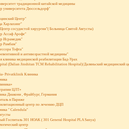
иверситет традиционной китайской медицины
р университета Дюссельдорф"
цинский Центр"
ца Харлахинг"
Центр сосудистой хирургии"( Больница Святой Августы)
р Ассаф Арофе"
р Исрамедик"
р Рамбам"
ессора Тофта"
превентивной и антивозрастной медицины"
я клиника медицинской реабилитации Бад-Урах
spital (Dalian Jinshitan TCM Rehabilitation Hospital)/Даляньский медицинский 
ia- Privatklinik Клиника
иника
линика»
Терапии ЦЛТ»
ика Диакони , Фрайбург, Германия
италь в Париже
абилитационный центр по лечению ДЦП
ика " Calendula"
вгусты
й Госпиталь 301 НОАК ( 301 General Hospital PLA Sanya)
логический центр