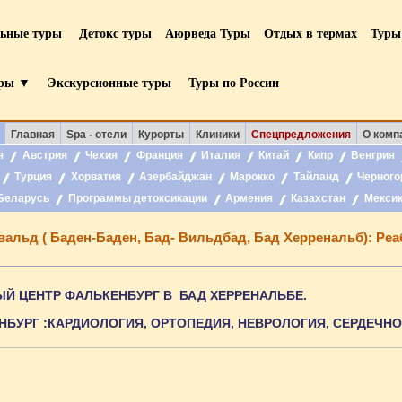
льные туры
Детокс туры
Аюрведа Туры
Отдых в термах
Туры
уры ▼
Экскурсионные туры
Туры по России
Главная
Spa - отели
Курорты
Клиники
Спецпредложения
О комп
я
Австрия
Чехия
Франция
Италия
Китай
Кипр
Венгрия
Турция
Хорватия
Азербайджан
Марокко
Тайланд
Черного
Беларусь
Программы детоксикации
Армения
Казахстан
Мекси
альд ( Баден-Баден, Бад- Вильдбад, Бад Херренальб): Ре
Й ЦЕНТР ФАЛЬКЕНБУРГ В БАД ХЕРРЕНАЛЬБЕ.
БУРГ :КАРДИОЛОГИЯ, ОРТОПЕДИЯ, НЕВРОЛОГИЯ, СЕРДЕЧНО