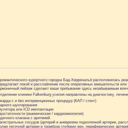
романтического курортного городка Бад-Херренальб расположилась реа
едлагает покой и расслабление после оперативных вмешательств или 
армоничный пейзаж сделают ваше пребывание здесь незабываемым впеч
тделении клиники Falkenburg усилия направлены на диагностику, лечен
карда с и без интервенционных процедур (КАП / стент)
нарного шунтирования
мулятора или ICD имплантации
достаточности (ишемическая / кардиомиопатия)
дечного клапана с аритмией
агистральных сосудов (артерий и аневризма подколенной артерии, расс
лии легочной артерии и тромбоза глубоких вен, периферических артери