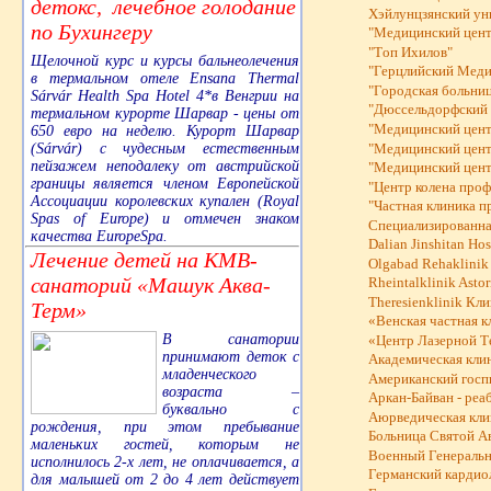
детокс, лечебное голодание
Хэйлунцзянский ун
по Бухингеру
"Mедицинский цент
"Tоп Ихилов"
Щелочной курс и курсы бальнеолечения
"Герцлийский Меди
в термальном отеле Ensana Thermal
"Городская больни
Sárvár Health Spa Hotel 4*в Венгрии на
"Дюссельдорфский 
термальном курорте Шарвар - цены от
"Медицинский цент
650 евро на неделю. Курорт Шарвар
(Sárvár) с чудесным естественным
"Медицинский цент
пейзажем неподалеку от австрийской
"Медицинский цент
границы является членом Европейской
"Центр колена проф
Ассоциации королевских купален (Royal
"Частная клиника 
Spas of Europe) и отмечен знаком
Cпециализированна
качества EuropeSpa.
Dalian Jinshitan Ho
Лечение детей на КМВ-
Olgabad Rehaklinik
санаторий «Машук Аква-
Rheintalklinik Astor
Theresienklinik Кл
Терм»
«Венская частная к
В санатории
«Центр Лазерной 
принимают деток с
Академическая клин
младенческого
Американский госп
возраста –
Аркан-Байван - ре
буквально с
Аюрведическая клин
рождения, при этом пребывание
Больница Святой А
маленьких гостей, которым не
Военный Генеральны
исполнилось 2-х лет, не оплачивается, а
Германский кардио
для малышей от 2 до 4 лет действует