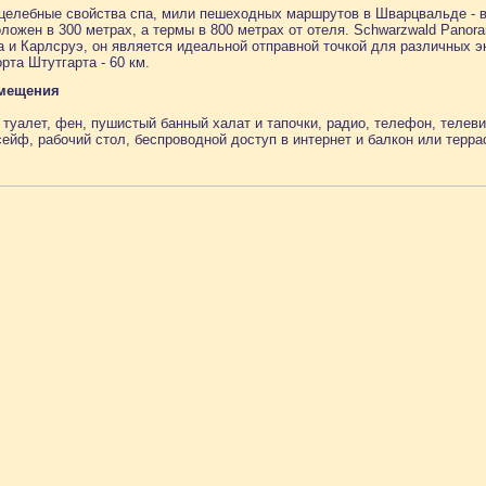
целебные свойства спа, мили пешеходных маршрутов в Шварцвальде - вс
ложен в 300 метрах, а термы в 800 метрах от отеля. Schwarzwald Panor
 и Карлсруэ, он является идеальной отправной точкой для различных э
рта Штутгарта - 60 км.
змещения
 туалет, фен, пушистый банный халат и тапочки, радио, телефон, телев
сейф, рабочий стол, беспроводной доступ в интернет и балкон или терр