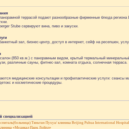
ания
с панорамной террасой подают разнообразные фирменные блюда региона
ухни.
erger Stube сервируют вина, пиво и закуски.
луги
банкетный зал, бизнес-центр, доступ в интернет, сейф на ресепшен, услу
я
-салон (850 кв.м.) с панорамным видом, крытый термальный минеральный 
кузи, различные сауны, фитнес-зал, комната отдыха, солнечная терраса.
гаются медицинские консультации и профилактические услуги: сеансы м
детокс и косметические процедуры.
й специализацией
италь(больница) Тяньтан Пухуа/ клиника Beijing Puhua International Hospita
клиника «Медикал Парк Лойпл»