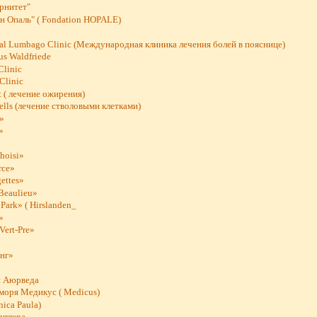
рнитет"
н Опаль" ( Fondation HOPALE)
nal Lumbago Clinic (Международная клиника лечения болей в пояснице)
s Waldfriede
linic
Clinic
t ( лечение ожирения)
lls (лечение стволовыми клетками)
e»
»
hoisi»
rce»
ettes»
Beaulieu»
Park» ( Hirslanden_
»
Vert-Pre»
нг»
 Аюрведа
моря Медикус ( Medicus)
nica Paula)