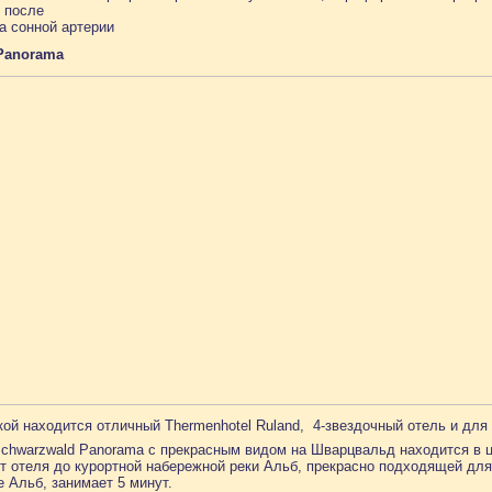
о и после
а сонной артерии
Panorama
кой находится отличный Thermenhotel Ruland, 4-звездочный отель и дл
chwarzwald Panorama с прекрасным видом на Шварцвальд находится в це
т отеля до курортной набережной реки Альб, прекрасно подходящей для
 Альб, занимает 5 минут.