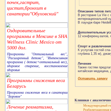
почек,гастрит,
цистит,бронхит в
Описание типов пит
санатории"Обуховский"
В ресторане La Vie 
интернациональной к
В лаундж-баре Heidelb
Оздоровительные
Дополнительные ус
программы в Мексике в SHA
12 конференц-залов, 
Wellness Clinic Mexico от
Спорт и развлечени
5000 дол.
К услугам гостей спа
глубина 1,35 м), джа
Программы "Оптимальный вес",
"Расширенный детокс", "Интенсивная
программа ( детокс+оптимальный вес),
Лечение
здоровое старение, восстановление
Также гостям предла
здоровья
китайская медицина, 
Оставить заявку
Программы снижения веса
Беларусь
Программа снижения веса в санатории
"Боровое"
Клиники с аналогично
Международный госп
Лечение ревматизма,
Реабилитационная 