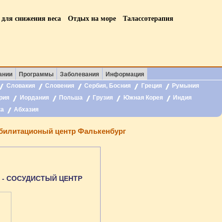
 для снижения веса
Отдых на море
Талассотерапия
ании
Программы
Заболевания
Информация
Словакия
Словения
Сербия, Босния
Греция
Румыния
рия
Иордания
Польша
Грузия
Южная Корея
Индия
ка
Абхазия
абилитационый центр Фалькенбург
 - СОСУДИСТЫЙ ЦЕНТР