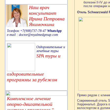
болезни II-IV д
после операции н
Наш врач
консультант
Отель Schwarzwald 
Ирина Петровна
Якимочкина
Телефон:+7(908)737-78-47
WhatsApp
e-mail : doctor@royalmedgroup.com
Оздоровительные и
лечебные туры
SPA туры и
оздоровительные
программы за рубежом
Прямо рядом с клини
Комплексное лечение
Современный отель S
опорно-двигательной
Херренальб. Дорога о
велоспортом в долине
системы,программа "