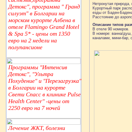
Нетронутая природа, 
Детокс", программа " Гранд
Курортный парк распо
силуэт" в Болгарии на
езды от Баден-Бадена
Расстояние до аэропо
морском курорте Албена в
Описание типов ра
отеле Flamingo Grand Hotel
В отеле 90 номеров.
& Spa 5* - цены от 1350
В номере: ванна/душ,
каналами, мини-бар, 
евро на 2 недели на
полупансионе
Программы "Интенсив
Детокс", "Ультра
Похудение" и "Перезагрузка"
в Болгарии на курорте
Свети Спасс в клинике Pulse
Health Center" -цены от
2250 евро на 7 ночей
Лечение ЖКТ, болезни