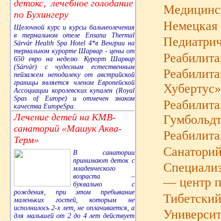
детокс, лечебное голодание
Медицинск
по Бухингеру
Немецкая 
Щелочной курс и курсы бальнеолечения
в термальном отеле Ensana Thermal
Педиатрич
Sárvár Health Spa Hotel 4*в Венгрии на
термальном курорте Шарвар - цены от
Реабилит
650 евро на неделю. Курорт Шарвар
(Sárvár) с чудесным естественным
Реабилита
пейзажем неподалеку от австрийской
границы является членом Европейской
Хубертус
Ассоциации королевских купален (Royal
Spas of Europe) и отмечен знаком
Реабилита
качества EuropeSpa.
Лечение детей на КМВ-
Гумбольд
санаторий «Машук Аква-
Реабилит
Терм»
Санатори
В санатории
принимают деток с
Специали
младенческого
возраста –
— центр п
буквально с
рождения, при этом пребывание
Тибетский
маленьких гостей, которым не
исполнилось 2-х лет, не оплачивается, а
Университ
для малышей от 2 до 4 лет действует