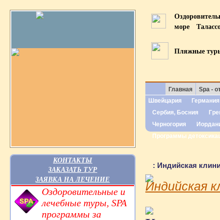
Оздоровител
море
Таласс
Пляжные тур
Главная
Spa - о
Швейцария
Германия
Сербия, Босния
Гре
Черногория
Иордан
Программы детоксика
КОНТАКТЫ
: Индийская клин
ЗАКАЗАТЬ ТУР
ЗАЯВКА НА ЛЕЧЕНИЕ
Индийская к
Оздоровительные и
лечебные туры, SPA
программы за