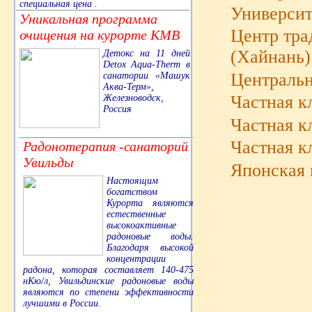
специальная цена .
Университ
Уникальная программа
Центр тра
очищения на курорте КМВ
(Хайнань)
Детокс на 11 дней
Detox Aqua-Therm в
Центральн
санатории «Машук
Аква-Терм»,
Частная к
Железноводск,
Россия
Частная к
Частная к
Радонотерапия -санаторий
Увильды
Японская 
Настоящим
богатством
Курорта являются
естественные
высокоактивные
радоновые воды.
Благодаря высокой
концентрации
радона, которая составляет 140-475
нКю/л, Увильдинские радоновые воды
являются по степени эффективности
лучшими в России.