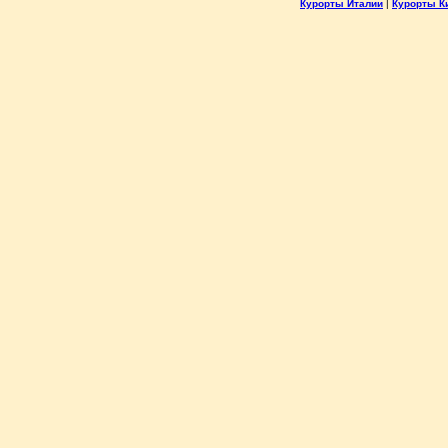
Курорты Италии
|
Курорты К