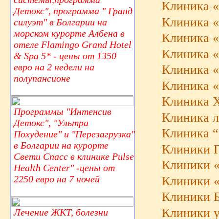
Клиника «
Детокс", программа " Гранд
Клиника «
силуэт" в Болгарии на
морском курорте Албена в
Клиника «
отеле Flamingo Grand Hotel
Клиника «
& Spa 5* - цены от 1350
евро на 2 недели на
Клиника «
полупансионе
Клиника «
Клиника 
Программы "Интенсив
Клиника л
Детокс", "Ультра
Клиника “
Похудение" и "Перезагрузка"
в Болгарии на курорте
Клиники П
Свети Спасс в клинике Pulse
Клиники «
Health Center" -цены от
2250 евро на 7 ночей
Клиники «H
Клиники 
Клиники у
Лечение ЖКТ, болезни