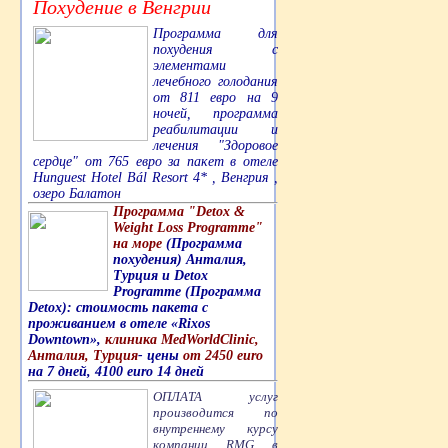
Похудение в Венгрии
Программа для
похудения с
элементами
лечебного голодания
от 811 евро на 9
ночей, программа
реабилитации и
лечения "Здоровое
сердце" от 765 евро за пакет в отеле
Hunguest Hotel Bál Resort 4* , Венгрия ,
озеро Балатон
Программа "Detox &
Weight Loss Programme"
на море
(Программа
похудения) Анталия,
Турция и Detox
Programme (Программа
Detox): стоимость пакета с
проживанием в отеле «Rixos
Downtown»,
клиника MedWorldClinic,
Анталия, Турция
- цены
от 2450 euro
на 7 дней, 4100 euro 14 дней
ОПЛАТА услуг
производится по
внутреннему курсу
компании RMG в