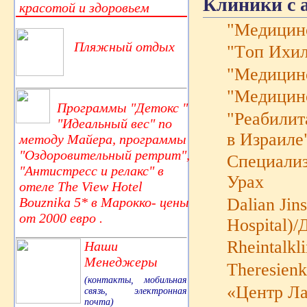
Клиники с 
красотой и здоровьем
"Mедицинс
Пляжный отдых
"Tоп Ихи
"Медицин
"Медицин
Программы "Детокс "
"Реабилит
"Идеальный вес" по
в Израиле"
методу Майера, программы
"Оздоровительный ретрит",
Cпециализ
"Антистресс и релакс" в
Урах
отеле The View Hotel
Bouznika 5* в Марокко- цены
Dalian Jin
от 2000 евро .
Hospital)
Rheintalkl
Наши
Менеджеры
Theresienk
(контакты, мобильная
«Центр Л
связь, электронная
почта)