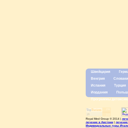
Швейцария
Герм
Венгрия
Словаки
Испания
Турция
Иордания
Польш
Программы детоксик
Royal Med Group © 2014 |
леч
лечение в Австрии
|
лечение
Индивидуальные туры Итал