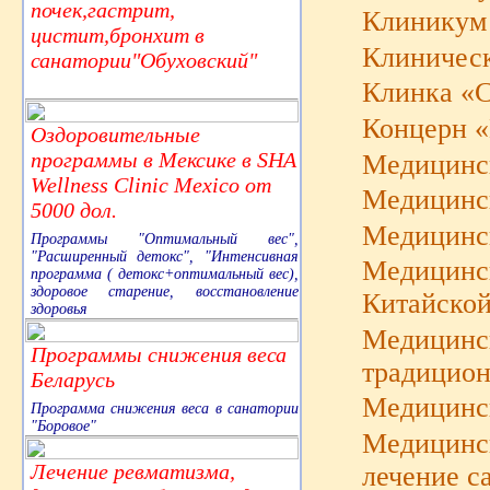
почек,гастрит,
Клиникум 
цистит,бронхит в
Клиническ
санатории"Обуховский"
Клинка «
Концерн «
Оздоровительные
программы в Мексике в SHA
Медицинск
Wellness Clinic Mexico от
Медицинск
5000 дол.
Медицинск
Программы "Оптимальный вес",
"Расширенный детокс", "Интенсивная
Медицинск
программа ( детокс+оптимальный вес),
здоровое старение, восстановление
Китайской
здоровья
Медицинс
Программы снижения веса
традицион
Беларусь
Медицинс
Программа снижения веса в санатории
"Боровое"
Медицинск
Лечение ревматизма,
лечение с