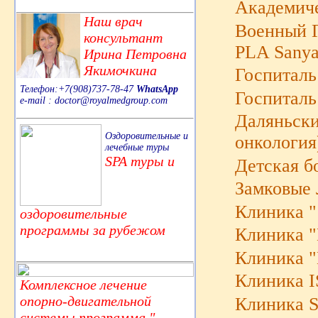
Академиче
Наш врач
Военный Г
консультант
PLA Sanya
Ирина Петровна
Якимочкина
Госпиталь
Телефон:+7(908)737-78-47
WhatsApp
Госпиталь
e-mail : doctor@royalmedgroup.com
Даляньски
Оздоровительные и
онкология
лечебные туры
SPA туры и
Детская б
Замковые 
Клиника "
оздоровительные
программы за рубежом
Клиника "K
Клиника "
Клиника 
Комплексное лечение
опорно-двигательной
Клиника S
системы,программа "