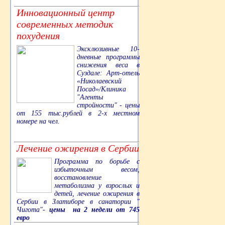
Инновационный центр
современных методик
похудения
Эксклюзивные 10-
дневные программы
снижения веса в
Суздале: Арт-отель
«Николаевский
Посад»/Клиника
"Агенты
стройности" - цены
от 155 тыс.рублей в 2-х местном
номере на чел.
Лечение ожирения в Сербии
Программа по борьбе с
избыточным весом,
восстановление
метаболизма у взрослых и
детей, лечение ожирения в
Сербии в Златиборе в санатории "
Чигота"-
цены на 2 недели от 745
евро