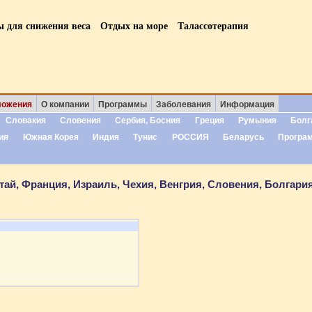
ы для снижения веса
Отдых на море
Талассотерапия
ложения
О компании
Программы
Заболевания
Информация
Словакия
Словения
Сербия, Босния
Греция
Румыния
Болг
ия
Южная Корея
Индия
Тунис
РОССИЯ
Беларусь
Програ
ай, Франция, Израиль, Чехия, Венгрия, Словения, Болгария