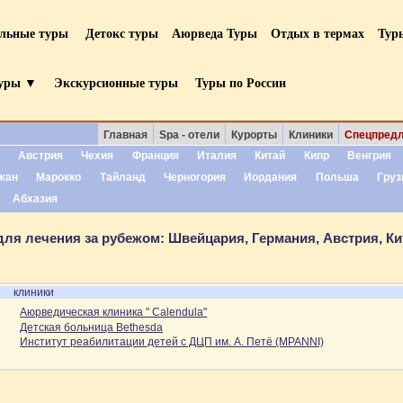
ельные туры
Детокс туры
Аюрведа Туры
Отдых в термах
Тур
уры ▼
Экскурсионные туры
Туры по России
Главная
Spa - отели
Курорты
Клиники
Спецпред
Австрия
Чехия
Франция
Италия
Китай
Кипр
Венгрия
жан
Марокко
Тайланд
Черногория
Иордания
Польша
Груз
Абхазия
ля лечения за рубежом: Швейцария, Германия, Австрия, Кит
клиники
Аюрведическая клиника " Calendula"
Детская больница Bethesda
Институт реабилитации детей с ДЦП им. А. Петё (MPANNI)