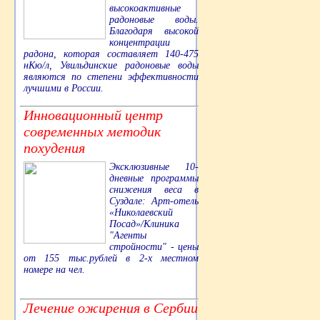
высокоактивные
радоновые воды.
Благодаря высокой
концентрации
радона, которая составляет 140-475
нКю/л, Увильдинские радоновые воды
являются по степени эффективности
лучшими в России.
Инновационный центр
современных методик
похудения
Эксклюзивные 10-
дневные программы
снижения веса в
Суздале: Арт-отель
«Николаевский
Посад»/Клиника
"Агенты
стройности" - цены
от 155 тыс.рублей в 2-х местном
номере на чел.
Лечение ожирения в Сербии