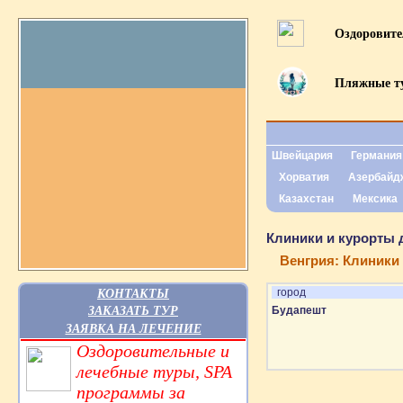
Оздоровит
Пляжные т
Швейцария
Германия
Хорватия
Азербайд
Казахстан
Мексика
Клиники и курорты д
Венгрия: Клиники
КОНТАКТЫ
город
ЗАКАЗАТЬ ТУР
Будапешт
ЗАЯВКА НА ЛЕЧЕНИЕ
Оздоровительные и
лечебные туры, SPA
программы за