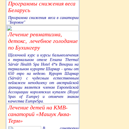
Программы снижения веса
Беларусь
Программа снижения веса в санатории
"Боровое"
Лечение ревматизма,
детокс, лечебное голодание
по Бухингеру
Щелочной курс и курсы бальнеолечения
в термальном отеле Ensana Thermal
Sárvár Health Spa Hotel 4*в Венгрии на
термальном курорте Шарвар - цены от
650 евро на неделю. Курорт Шарвар
(Sárvár) с чудесным естественным
пейзажем неподалеку от австрийской
границы является членом Европейской
Ассоциации королевских купален (Royal
Spas of Europe) и отмечен знаком
качества EuropeSpa.
Лечение детей на КМВ-
санаторий «Машук Аква-
Терм»
В санатории