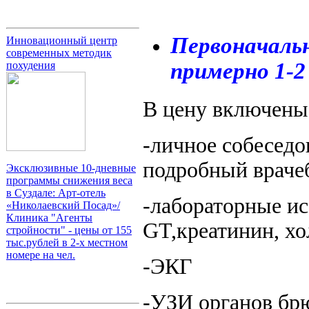
Первоначаль
Инновационный центр
современных методик
примерно 1-2 
похудения
В цену включены
-личное собеседо
подробный враче
Эксклюзивные 10-дневные
программы снижения веса
в Суздале: Арт-отель
-лабораторные ис
«Николаевский Посад»/
Клиника "Агенты
GT,креатинин, хо
стройности" - цены от 155
тыс.рублей в 2-х местном
номере на чел.
-ЭКГ
-УЗИ органов бр