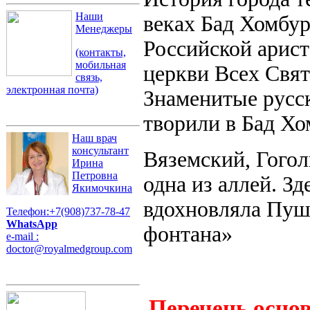
Наши
веках Бад Хомбу
Менеджеры
Российской арист
(контакты,
мобильная
церкви Всех Свят
связь,
электронная почта)
Знаменитые русск
творили в Бад Хо
Наш врач
консультант
Вяземский, Гогол
Ирина
Петровна
одна из аллей. Зд
Якимочкина
вдохновляла Пуш
Телефон:+7(908)737-78-47
WhatsApp
фонтана»
e-mail :
doctor@royalmedgroup.com
Перечень осно