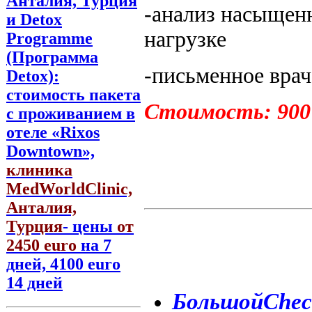
Анталия, Турция
-анализ насыщенн
и Detox
нагрузке
Programme
(Программа
-письменное врач
Detox):
стоимость пакета
Стоимость: 900
с проживанием в
отеле «Rixos
Downtown»,
клиника
MedWorldClinic,
Анталия,
Турция
- цены
от
2450 euro
на 7
дней, 4100 euro
14 дней
Большой
Chec