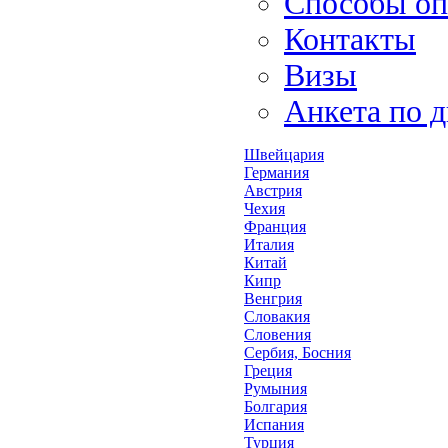
Способы оп
Контакты
Визы
Анкета по 
Швейцария
Германия
Австрия
Чехия
Франция
Италия
Китай
Кипр
Венгрия
Словакия
Словения
Сербия, Босния
Греция
Румыния
Болгария
Испания
Турция