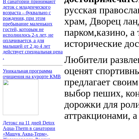
В санатории принимают
деток с младенческого
русская правосла
возраста – буквально с
рождения, при этом
храм, Дворец ла
пребывание маленьких
гостей, которым не
парком,казино, а
исполнилось 2-х лет, не
оплачивается, а для
исторические до
малышей от 2 до 4 лет
действует специальная цена
Любители развлек
.
оценят спортивн
Уникальная программа
очищения на курорте КМВ
предлагает своим
выбор пеших, ко
дорожки для роли
аттракционами, а
Детокс на 11 дней Detox
Aqua-Therm в санатории
«Машук Аква-Терм»,