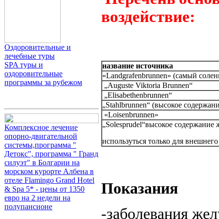
воздействие:
Оздоровительные и
лечебные туры
SPA туры и
название источника
оздоровительные
«Landgrafenbrunnen» (самый солен
программы за рубежом
„Auguste Viktoria Brunnen“
„Elisabethenbrunnen“
„Stahlbrunnen“ (высокое содержани
«Loisenbrunnen»
„Solesprudel“высокое содержание 
Комплексное лечение
опорно-двигательной
используться только для внешнег
системы,программа "
Детокс", программа " Гранд
силуэт" в Болгарии на
морском курорте Албена в
отеле Flamingo Grand Hotel
Показания
& Spa 5* - цены от 1350
евро на 2 недели на
полупансионе
-заболевания жел