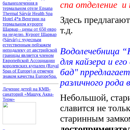
спа отделение и 
бальнеолечения в
термальном отеле Ensana
Thermal Sárvár Health Spa
Здесь предлагают
Hotel 4*в Венгрии на
термальном курорте
т.д.
Шарвар - цены от 650 евро
на неделю. Курорт Шарвар
(Sárvár) с чудесным
естественным пейзажем
Водолечебница “
неподалеку от австрийской
границы является членом
для кайзера и его
Европейской Ассоциации
королевских купален (Royal
бад" прредлагает
Spas of Europe) и отмечен
знаком качества EuropeSpa.
различного рода в
Лечение детей на КМВ-
санаторий «Машук Аква-
Небольшой, стар
Терм»
славится не толь
старинным замком
достопримечате