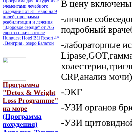
Программа для похудения с
В цену включены
элементами лечебного
голодания от 811 евро на 9
-личное собеседо
ночей, программа
реабилитации и лечения
подробный враче
"Здоровое сердце" от 765
евро за пакет в отеле
Hunguest Hotel Bál Resort 4*
-лабораторные ис
, Венгрия , озеро Балатон
Lipase,GOT,гамм
холестерин,триг
CRP,анализ мочи
Программа
-ЭКГ
"Detox & Weight
Loss Programme"
-УЗИ органов бр
на море
(Программа
-УЗИ щитовидно
похудения)