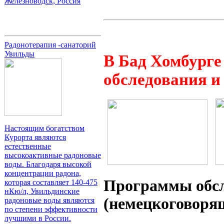
Железноводск, Россия
Радонотерапия -санаторий
Увильды
В Бад Хомбурге
обследования и
Настоящим богатством
Курорта являются
естественные
высокоактивные радоновые
воды. Благодаря высокой
концентрации радона,
Программы обс
которая составляет 140-475
нКю/л, Увильдинские
(немецкоговоря
радоновые воды являются
по степени эффективности
лучшими в России.