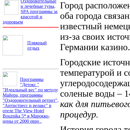
Оздоровительные
Город расположен
и лечебные туры,
SPA программы за
оба города связа
красотой и
здоровьем
известный немецк
из-за своих исто
Пляжный
Германии казино.
отдых
Городские источн
температурой и с
Программы
углеродосодержа
"Детокс "
"Идеальный вес" по методу
соленые воды – 1
Майера, программы
"Оздоровительный ретрит",
как для питьевог
"Антистресс и релакс" в
отеле The View Hotel
процедур.
Bouznika 5* в Марокко-
цены от 2000 евро .
История города те