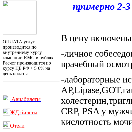
примерно 2-3 
В цену включены
ОПЛАТА услуг
производится по
-личное собеседо
внутреннему курсу
компании RMG в рублях.
врачебный осмот
Расчет производится по
курсу ЦБ РФ + 5-6% на
день оплаты
-лабораторные ис
АР,Lipase,GOT,г
холестерин,триг
Авиабилеты
CRP, PSA у мужчи
ЖД билеты
кислотность мочи
Отели