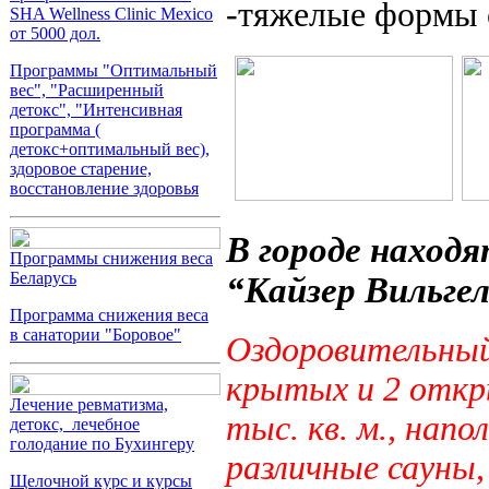
-тяжелые формы 
SHA Wellness Clinic Mexico
от 5000 дол.
Программы "Оптимальный
вес", "Расширенный
детокс", "Интенсивная
программа (
детокс+оптимальный вес),
здоровое старение,
восстановление здоровья
В городе наход
Программы снижения веса
Беларусь
“Кайзер Вильгел
Программа снижения веса
в санатории "Боровое"
Оздоровительный
крытых и 2 откр
Лечение ревматизма,
тыс. кв. м., нап
детокс, лечебное
голодание по Бухингеру
различные сауны
Щелочной курс и курсы