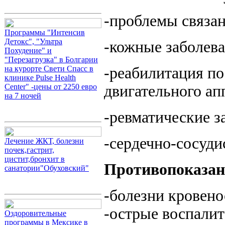
-проблемы связа
Программы "Интенсив
Детокс", "Ультра
-кожные заболева
Похудение" и
"Перезагрузка" в Болгарии
на курорте Свети Спасс в
-реабилитация по
клинике Pulse Health
Center" -цены от 2250 евро
двигательного ап
на 7 ночей
-ревматические з
-сердечно-сосуди
Лечение ЖКТ, болезни
почек,гастрит,
цистит,бронхит в
Противопоказа
санатории"Обуховский"
-болезни кровен
-острые воспали
Оздоровительные
программы в Мексике в