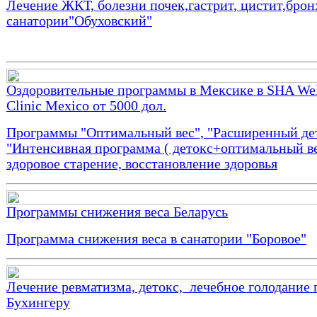
Лечение ЖКТ, болезни почек,гастрит, цистит,брон
санатории"Обуховский"
Оздоровительные программы в Мексике в SHA Wel
Clinic Mexico от 5000 дол.
Программы "Оптимальный вес", "Расширенный дет
"Интенсивная программа ( детокс+оптимальный ве
здоровое старение, восстановление здоровья
Программы снижения веса Беларусь
Программа снижения веса в санатории "Боровое"
Лечение ревматизма, детокс, лечебное голодание 
Бухингеру