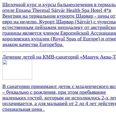
Щелочной курс и курсы бальнеолечения в термал
отеле Ensana Thermal Sárvár Health Spa Hotel 4*в
Венгрии на термальном курорте Шарвар - цены от
евро на неделю. Курорт Шарвар (Sárvár) с чудесн
естественным пейзажем неподалеку от австрийско
границы является членом Европейской Ассоциаци
королевских купален (Royal Spas of Europe) и отм
знаком качества EuropeSpa.
Лечение детей на КМВ-санаторий «Машук Аква-
В санатории принимают деток с младенческого во
– буквально с рождения, при этом пребывание
маленьких гостей, которым не исполнилось 2-х лет
оплачивается, а для малышей от 2 до 4 лет действу
специальная цена .