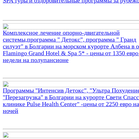
SPA туры и оздоровительные программы за рубеж
Комплексное лечение опорно-двигательной
системы,программа " Детокс", программа " Гранд
силуэт" в Болгарии на морском курорте Албена в 
Flamingo Grand Hotel & Spa 5* - цены от 1350 евро
недели на полупансионе
Программы "Интенсив Детокс", "Ультра Похудение
"Перезагрузка" в Болгарии на курорте Свети Спасс
клинике Pulse Health Center" -цены от 2250 евро на
ночей