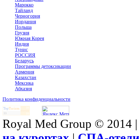
Марокко
Тайланд
Черногория
Иордания
Польша
Грузия
Южная Корея
Индия
Тунис
РОССИЯ
Беларусь
Программы детоксикации
Армения
Казахстан
Мексика
Абхазия
Политика конфиденциальности
Royal Med Group © 2014 
на курортах
|
СПА-отел