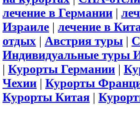
лечение в Германии
|
леч
Израиле
|
лечение в Кит
отдых
|
Австрия туры
|
С
Индивидуальные туры 
|
Курорты Германии
|
Ку
Чехии
|
Курорты Франц
Курорты Китая
|
Курорт