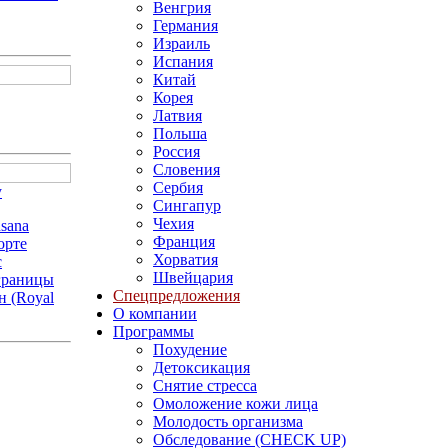
Венгрия
Германия
Израиль
Испания
Китай
Корея
Латвия
Польша
Россия
Словения
Сербия
у
Сингапур
Чехия
sana
Франция
орте
Хорватия
с
Швейцария
 границы
Спецпредложения
н (Royal
О компании
Программы
Похудение
Детоксикация
Снятие стресса
Омоложение кожи лица
Молодость организма
Обследование (CHECK UP)