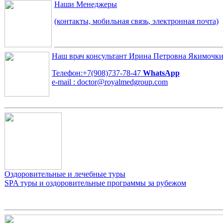
Наши Менеджеры
(контакты, мобильная связь, электронная почта)
Наш врач консультант
Ирина Петровна Якимочк
Телефон:+7(908)737-78-47
WhatsApp
e-mail : doctor@royalmedgroup.com
Оздоровительные и лечебные туры
SPA туры и оздоровительные программы за рубежом