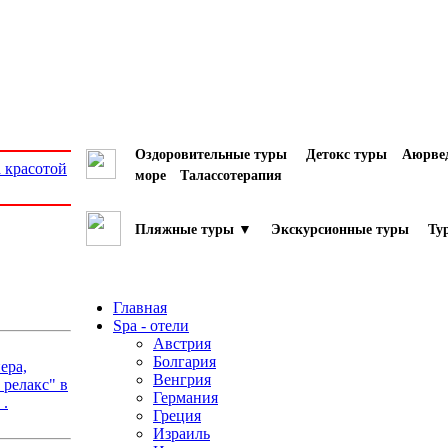
Оздоровительные туры
Детокс туры
Аюрве
 красотой
море
Талассотерапия
Пляжные туры ▼
Экскурсионные туры
Ту
Главная
Spa - отели
Австрия
Болгария
ера,
Венгрия
релакс" в
Германия
 .
Греция
Израиль