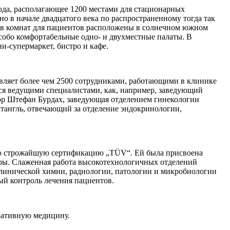
ода, располагающее 1200 местами для стационарных
о в начале двадцатого века по распространенному тогда так
ов комнат для пациентов расположены в солнечном южном
собо комфортабельные одно- и двухместные палаты. В
-супермаркет, бистро и кафе.
ляет более чем 2500 сотрудниками, работающими в клинике
я ведущими специалистами, как, например, заведующий
р Штефан Бурдах, заведующая отделением гинекологии
тангль, отвечающий за отделение эндокринологии,
 строжайшую сертификацию „TÜV“. Ей была присвоена
ры. Слаженная работа высокотехнологичных отделений
клинической химии, радиологии, патологии и микробиологии
ый контроль лечения пациентов.
ративную медицину.