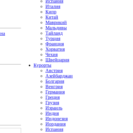
Испания
Италия
Кипр
Китай
Маврикий
Мальдивы
Тайланд
ина
Турция
Франция
Хорватия
Чехия
Швейцария
Курорты
Австрия
Азейбарджан
Болгария
Венгрия
Германия
Греция
Грузия
Израиль
Индия
Индонезия
Иордания
Испания