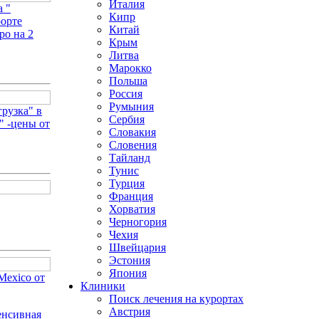
Италия
 "
Кипр
рорте
Китай
ро на 2
Крым
Литва
Марокко
Польша
Россия
Румыния
рузка" в
Сербия
" -цены от
Словакия
Словения
Тайланд
Тунис
Турция
Франция
Хорватия
Черногория
Чехия
Швейцария
Эстония
Япония
Mexico от
Клиники
Поиск лечения на курортах
Австрия
енсивная