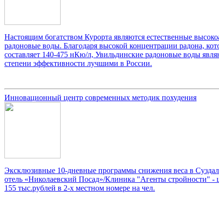
Настоящим богатством Курорта являются естественные высок
радоновые воды. Благодаря высокой концентрации радона, кот
составляет 140-475 нКю/л, Увильдинские радоновые воды явля
степени эффективности лучшими в России.
Инновационный центр современных методик похудения
Эксклюзивные 10-дневные программы снижения веса в Суздал
отель «Николаевский Посад»/Клиника "Агенты стройности" - 
155 тыс.рублей в 2-х местном номере на чел.