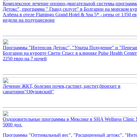
Комплексное лечение опорно-двигательной системы,программа
Детокс", программа " Гранд силуэт" в Болгарии на морском ку
Албена в отеле Flamingo Grand Hotel & Spa 5* - цены от 1350 ев
недели на полупансионе
Программы "Интенсив Детокс", "Ультра Похудение" и "Перезаг
Болгарии на курорте Свети Спасс в клинике Pulse Health Center
2250 евро на 7 ночей
Лечение ЖКТ, болезни почек,гастрит, цистит,бронхит в
санатории"Обуховский"
Оздоровительные программы в Мексике в SHA Wellness Clinic 
5000 дол.
Программы "Оптимальный вес", "Расширенный детокс", "Инт