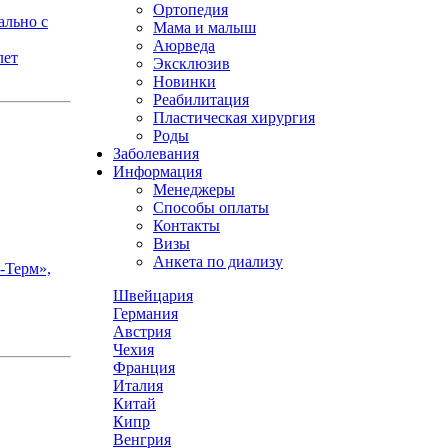
Ортопедия
ально с
Мама и малыш
Аюрведа
лет
Эксклюзив
Новинки
Реабилитация
Пластическая хирургия
Роды
Заболевания
Информация
Менеджеры
Способы оплаты
Контакты
Визы
Анкета по диализу
-Терм»,
Швейцария
Германия
Австрия
Чехия
Франция
Италия
Китай
Кипр
Венгрия