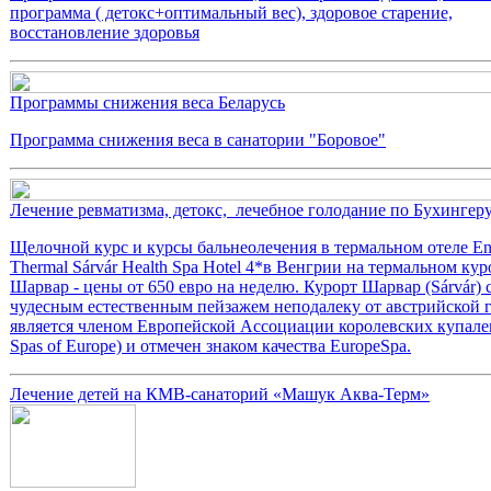
программа ( детокс+оптимальный вес), здоровое старение,
восстановление здоровья
Программы снижения веса Беларусь
Программа снижения веса в санатории "Боровое"
Лечение ревматизма, детокс, лечебное голодание по Бухингер
Щелочной курс и курсы бальнеолечения в термальном отеле En
Thermal Sárvár Health Spa Hotel 4*в Венгрии на термальном кур
Шарвар - цены от 650 евро на неделю. Курорт Шарвар (Sárvár) 
чудесным естественным пейзажем неподалеку от австрийской
является членом Европейской Ассоциации королевских купале
Spas of Europe) и отмечен знаком качества EuropeSpa.
Лечение детей на КМВ-санаторий «Машук Аква-Терм»