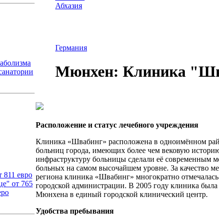
Абхазия
Германия
таболизма
Мюнхен: Клиника "Ш
 санатории
Расположение и статус лечебного учреждения
Клиника «Швабинг» расположена в одноимённом райо
больниц города, имеющих более чем вековую историю
инфраструктуру больницы сделали её современным м
больных на самом высочайшем уровне. За качество м
 811 евро
региона клиника «Швабинг» многократно отмечалась
це" от 765
городской администрации. В 2005 году клиника был
еро
Мюнхена в единый городской клинический центр.
Удобства пребывания