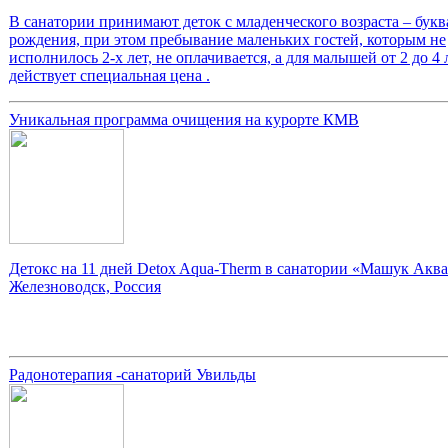
В санатории принимают деток с младенческого возраста – букв
рождения, при этом пребывание маленьких гостей, которым не
исполнилось 2-х лет, не оплачивается, а для малышей от 2 до 4 
действует специальная цена .
Уникальная программа очищения на курорте КМВ
Детокс на 11 дней Detox Aqua-Therm в санатории «Машук Аква
Железноводск, Россия
Радонотерапия -санаторий Увильды