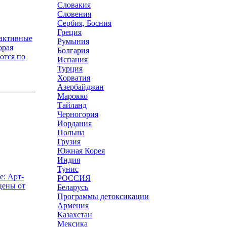
Словакия
Словения
Сербия, Босния
Греция
оактивные
Румыния
орая
Болгария
ются по
Испания
Турция
Хорватия
Азербайджан
Марокко
Тайланд
Черногория
Иордания
Польша
Грузия
Южная Корея
Индия
Тунис
е: Арт-
РОССИЯ
цены от
Беларусь
Программы детоксикации
Армения
Казахстан
Мексика