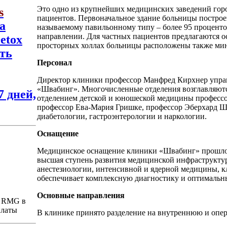
Это одно из крупнейших медицинских заведений гор
s
пациентов. Первоначальное здание больницы построен
а
называемому павильонному типу – более 95 процент
направлении. Для частных пациентов предлагаются о
etox
просторных холлах больницы расположены также мини
ть
Персонал
Директор клиники профессор Манфред Кирхнер управ
«Швабинг». Многочисленные отделения возглавляютс
7 дней,
отделением детской и юношеской медицины профессо
профессор Ева-Мария Гришке, профессор Эберхард Ш
диабетологии, гастроэнтерологии и наркологии.
Оснащение
Медицинское оснащение клиники «Швабинг» прошло
высшая ступень развития медицинской инфраструкту
анестезиологии, интенсивной и ядерной медицины, 
обеспечивает комплексную диагностику и оптимальн
Основные направления
и RMG в
платы
В клинике принято разделение на внутреннюю и опе