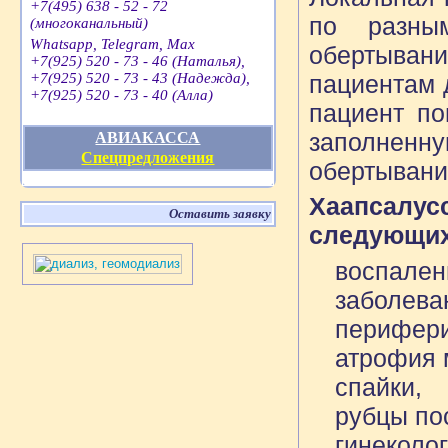
+7(495) 638 - 52 - 72
по разны
(многоканальный)
Whatsapp, Telegram, Max
обертыван
+7(925) 520 - 73 - 46 (Наталья),
пациентам 
+7(925) 520 - 73 - 43 (Надежда),
+7(925) 520 - 73 - 40 (Алла)
пациент по
заполненн
АВИАКАССА
Спецпредложения
обертывани
Хаапсалус
Оставить заявку
следующих
воспален
заболева
перифери
атрофия
спайки,
рубцы по
гинеколог