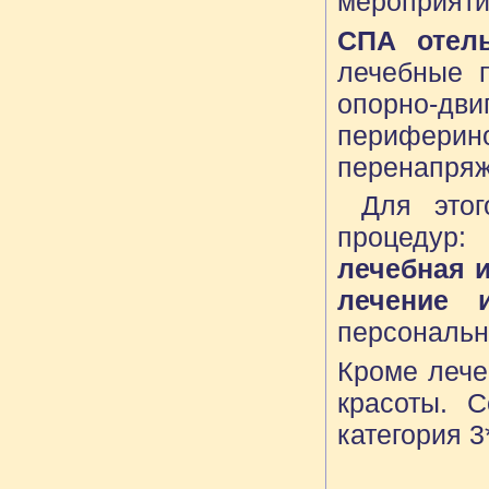
мероприяти
СПА отель
лечебные 
опорно-дв
периферино
перенапряж
Для этого
процедур:
в
лечебная и
лечение 
персональн
Кроме лече
красоты. 
категория 3