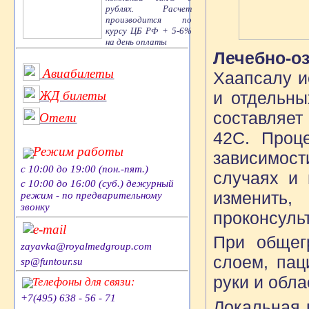
рублях. Расчет
производится по
курсу ЦБ РФ + 5-6%
на день оплаты
Лечебно-о
Авиабилеты
Хаапсалу и
и отдельны
ЖД билеты
составляет
Отели
42С. Проц
Режим работы
зависимост
с 10:00 до 19:00 (пон.-пят.)
случаях и
с 10:00 до 16:00 (суб.) дежурный
изменит
режим - по предварительному
звонку
проконсуль
e-mail
При общег
zayavka@royalmedgroup.com
слоем, пац
sp@funtour.su
руки и обла
Телефоны для связи:
+7(495) 638 - 56 - 71
Локальная 