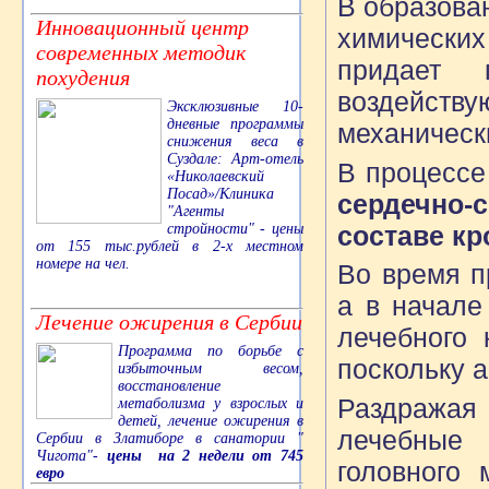
В образова
Инновационный центр
химически
современных методик
придает 
похудения
воздейств
Эксклюзивные 10-
дневные программы
механическ
снижения веса в
Суздале: Арт-отель
В процессе
«Николаевский
Посад»/Клиника
сердечно
"Агенты
составе кр
стройности" - цены
от 155 тыс.рублей в 2-х местном
номере на чел.
Во время п
а в начале
Лечение ожирения в Сербии
лечебного 
Программа по борьбе с
поскольку 
избыточным весом,
восстановление
Раздража
метаболизма у взрослых и
детей, лечение ожирения в
лечебные 
Сербии в Златиборе в санатории "
Чигота"-
цены на 2 недели от 745
головного 
евро