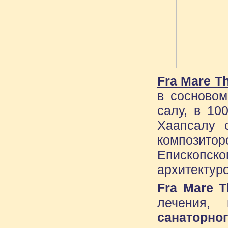
Fra Mare T
в сосновом
салу, в 10
Хаапсалу 
композито
Епископско
архитектур
Fra Mare 
лечения,
санаторно