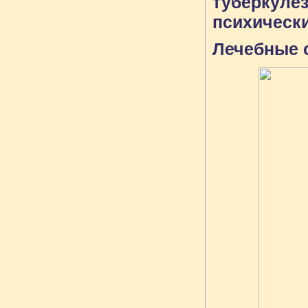
туберкул
психическ
Лечебные с