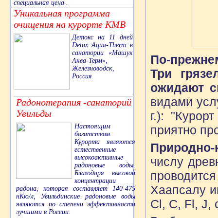
специальная цена .
Уникальная программа
очищения на курорте КМВ
Детокс на 11 дней
Detox Aqua-Therm в
санатории «Машук
По-прежне
Аква-Терм»,
Железноводск,
Три грязе
Россия
ожидают с
видами усл
Радонотерапия -санаторий
Увильды
г.): "Куро
Настоящим
приятно пр
богатством
Курорта являются
Природно-
естественные
высокоактивные
числу древ
радоновые воды.
проводитс
Благодаря высокой
концентрации
Хаапсалу и
радона, которая составляет 140-475
нКю/л, Увильдинские радоновые воды
Cl, C, Fl, 
являются по степени эффективности
лучшими в России.