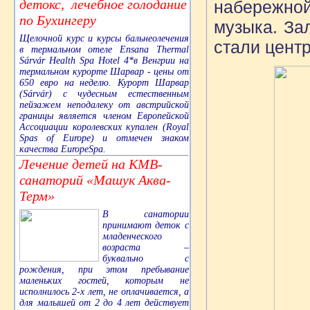
детокс, лечебное голодание
набережно
по Бухингеру
музыка. За
Щелочной курс и курсы бальнеолечения
стали цент
в термальном отеле Ensana Thermal
Sárvár Health Spa Hotel 4*в Венгрии на
термальном курорте Шарвар - цены от
650 евро на неделю. Курорт Шарвар
(Sárvár) с чудесным естественным
пейзажем неподалеку от австрийской
границы является членом Европейской
Ассоциации королевских купален (Royal
Spas of Europe) и отмечен знаком
качества EuropeSpa.
Лечение детей на КМВ-
санаторий «Машук Аква-
Терм»
В санатории
принимают деток с
младенческого
возраста –
буквально с
рождения, при этом пребывание
маленьких гостей, которым не
исполнилось 2-х лет, не оплачивается, а
для малышей от 2 до 4 лет действует