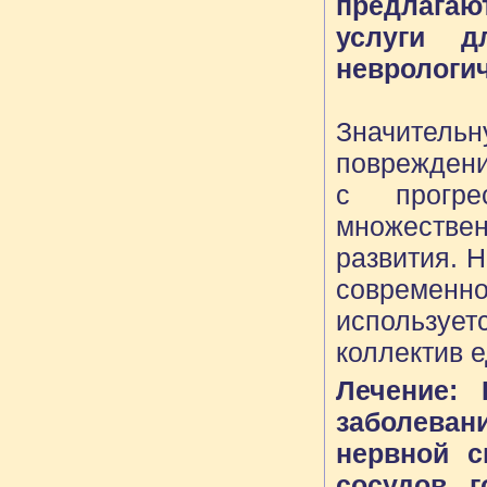
предлага
услуги д
неврологи
Значитель
повреждени
с прогре
множеств
развития. 
современно
использует
коллектив 
Лечение:
заболева
нервной с
сосудов г