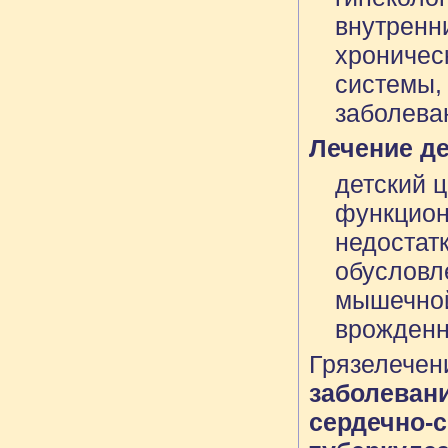
внутренн
хроничес
системы,
заболеван
Лечение де
детский 
функцион
недостатк
обусловл
мышечной
врожденн
Грязеле
заболеван
сердечно-