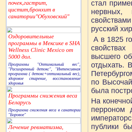
стал приме
почек,гастрит,
цистит,бронхит в
нервных,
санатории"Обуховский"
свойствами
русский хир
Оздоровительные
А в 1825 г
программы в Мексике в SHA
свойствах
Wellness Clinic Mexico от
высшего об
5000 дол.
отдыхать. 
Программы "Оптимальный вес",
"Расширенный детокс", "Интенсивная
Петербурго
программа ( детокс+оптимальный вес),
здоровое старение, восстановление
по Высочай
здоровья
была постр
Программы снижения веса
На конечно
Беларусь
перроном 
Программа снижения веса в санатории
"Боровое"
император
публики бы
Лечение ревматизма,