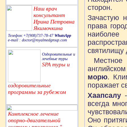
сторон.
Наш врач
консультант
Зачастую 
Ирина Петровна
права горо
Якимочкина
наиболее
Телефон:+7(908)737-78-47
WhatsApp
e-mail : doctor@royalmedgroup.com
распростр
святилищу д
Оздоровительные и
Местное 
лечебные туры
SPA туры и
английско
морю
. Кли
поражает с
оздоровительные
программы за рубежом
Хаапсалу
всегда мно
чувствовал
Комплексное лечение
Оно притяги
опорно-двигательной
системы,программа "