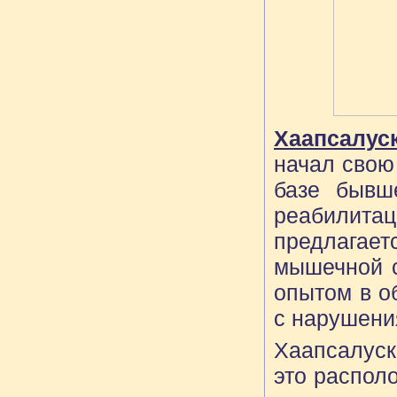
Хаапсалус
начал свою
базе бывш
реабилитац
предлагает
мышечной с
опытом в о
с нарушени
Хаапсалуск
это распол