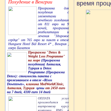
Похудение в Венгрии
время проц
Программа для
похудения с
элементами
лечебного голодания
от 811 евро на 9
ночей, программа
реабилитации и
лечения "Здоровое
сердце" от 765 евро за пакет в отеле
Hunguest Hotel Bál Resort 4* , Венгрия ,
озеро Балатон
Программа "Detox &
Weight Loss Programme"
на море
(Программа
похудения) Анталия,
Турция и Detox
Programme (Программа
Detox): стоимость пакета с
проживанием в отеле «Rixos
Downtown»,
клиника MedWorldClinic,
Анталия, Турция
- цены
от 2450 euro
на 7 дней, 4100 euro 14 дней
ОПЛАТА услуг
производится по
внутреннему курсу
компании RMG в