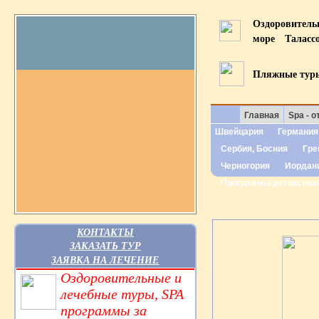
Оздоровител
море
Таласс
Пляжные тур
Главная
Spa - о
Швейцария
Германия
Сербия, Босния
Гре
Черногория
Иордан
Программы детоксика
КОНТАКТЫ
ЗАКАЗАТЬ ТУР
ЗАЯВКА НА ЛЕЧЕНИЕ
Оздоровительные и
лечебные туры, SPA
программы за