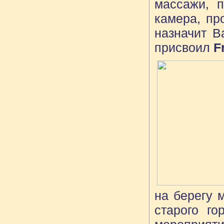
массажи, 
камера, пр
назначит 
присвоил
Fr
на берегу 
старого го