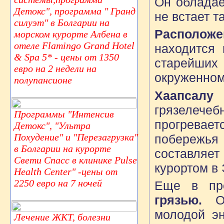
Он обладае
Детокс", программа " Гранд
не встает т
силуэт" в Болгарии на
Располож
морском курорте Албена в
отеле Flamingo Grand Hotel
находится 
& Spa 5* - цены от 1350
старейших 
евро на 2 недели на
окруженном
полупансионе
Хаапсалу
грязелеч
Программы "Интенсив
прогревает
Детокс", "Ультра
Похудение" и "Перезагрузка"
побережья 
в Болгарии на курорте
составляет
Свети Спасс в клинике Pulse
курортом в
Health Center" -цены от
2250 евро на 7 ночей
Еще в пр
грязью.
От
молодой э
Лечение ЖКТ, болезни