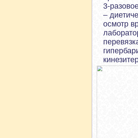
3-разово
– диетич
осмотр в
лаборато
перевязк
гипербар
кинезите