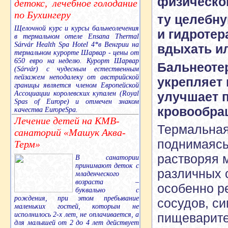
физическог
детокс, лечебное голодание
по Бухингеру
ту
целебну
Щелочной курс и курсы бальнеолечения
и гидротер
в термальном отеле Ensana Thermal
Sárvár Health Spa Hotel 4*в Венгрии на
вдыхать ил
термальном курорте Шарвар - цены от
650 евро на неделю. Курорт Шарвар
Бальнеотер
(Sárvár) с чудесным естественным
пейзажем неподалеку от австрийской
укрепляет
границы является членом Европейской
Ассоциации королевских купален (Royal
улучшает 
Spas of Europe) и отмечен знаком
кровообра
качества EuropeSpa.
Лечение детей на КМВ-
Термальная
санаторий «Машук Аква-
поднимаясь
Терм»
растворяя 
В санатории
принимают деток с
различных 
младенческого
возраста –
особенно р
буквально с
рождения, при этом пребывание
сосудов, с
маленьких гостей, которым не
исполнилось 2-х лет, не оплачивается, а
пищеварите
для малышей от 2 до 4 лет действует