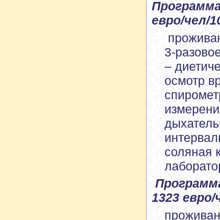
Программа
евро/чел/10
прожива
3-разово
– диетич
осмотр в
спиромет
измерени
дыхатель
интервал
соляная 
лаборато
Программ
1323 евро/
прожива