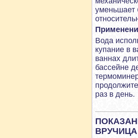
механическ
уменьшает 
относительн
Применени
Вода испол
купание в в
ваннах длит
бассейне д
термоминер
продолжите
раз в день.
ПОКАЗАН
ВРУЧИЦА