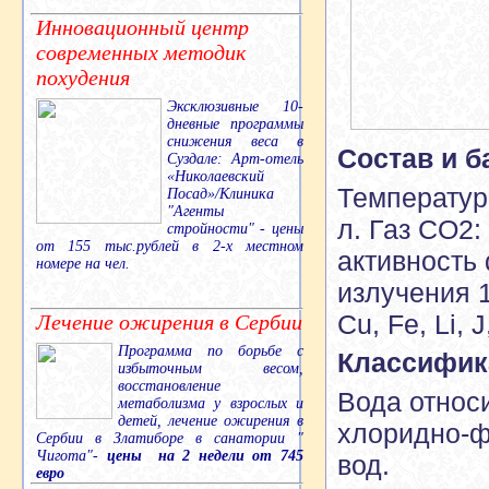
Инновационный центр
современных методик
похудения
Эксклюзивные 10-
дневные программы
снижения веса в
Состав и б
Суздале: Арт-отель
«Николаевский
Температура
Посад»/Клиника
"Агенты
л. Газ CO2:
стройности" - цены
от 155 тыс.рублей в 2-х местном
активность 
номере на чел.
излучения 1
Cu, Fe, Li, J
Лечение ожирения в Сербии
Программа по борьбе с
Классифик
избыточным весом,
восстановление
Вода относ
метаболизма у взрослых и
детей, лечение ожирения в
хлоридно-ф
Сербии в Златиборе в санатории "
Чигота"-
цены на 2 недели от 745
вод.
евро