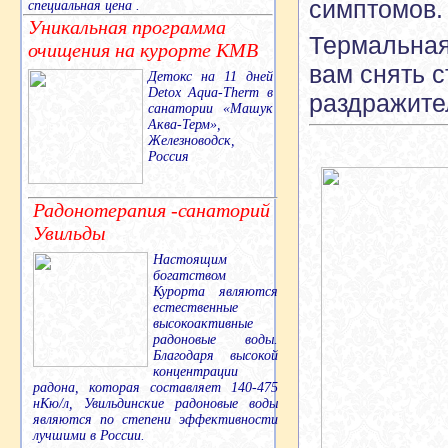
симптомов.
специальная цена .
Уникальная программа
Термальная
очищения на курорте КМВ
вам снять с
Детокс на 11 дней
Detox Aqua-Therm в
раздражите
санатории «Машук
Аква-Терм»,
Железноводск,
Россия
Радонотерапия -санаторий
Увильды
Настоящим
богатством
Курорта являются
естественные
высокоактивные
радоновые воды.
Благодаря высокой
концентрации
радона, которая составляет 140-475
нКю/л, Увильдинские радоновые воды
являются по степени эффективности
лучшими в России.