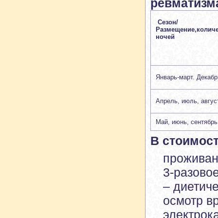
ревматизм
Сезон/
Размещение,колич
ночей
Январь-март. Декабр
Апрель, июль, авгус
Май, июнь, сентябрь
В стоимос
прожива
3-разово
– диетич
осмотр в
электрок