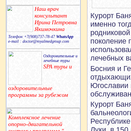
Наш врач
Курорт Бан
консультант
Ирина Петровна
именно тог
Якимочкина
родниковой
Телефон:+7(908)737-78-47
WhatsApp
поколение 
e-mail : doctor@royalmedgroup.com
использовал
Оздоровительные и
лечебных в
лечебные туры
SPA туры и
Босния и Г
отдыхающи
Югославии 
оздоровительные
обслуживан
программы за рубежом
Курорт Бан
бальнеолог
Комплексное лечение
Республике 
опорно-двигательной
Луки, в 150
системы,программа "