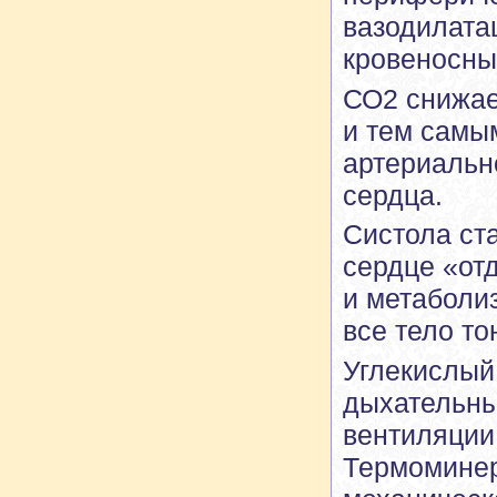
вазодилата
кровеносны
СО2 снижае
и тем самы
артериальн
сердца.
Систола ст
сердце «от
и метаболи
все тело т
Углекислый
дыхательны
вентиляции 
Термоминер