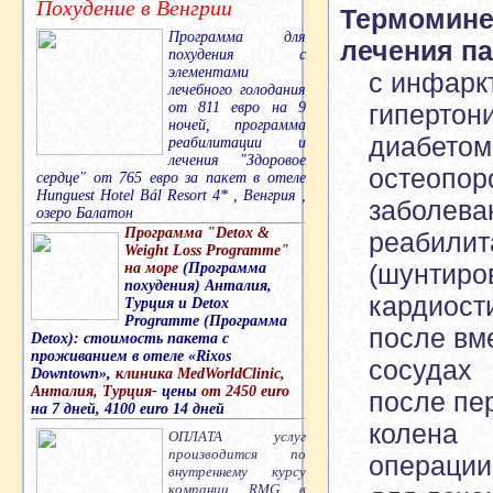
Похудение в Венгрии
Термомине
Программа для
лечения па
похудения с
элементами
с инфарк
лечебного голодания
от 811 евро на 9
гипертон
ночей, программа
диабетом
реабилитации и
лечения "Здоровое
остеопор
сердце" от 765 евро за пакет в отеле
Hunguest Hotel Bál Resort 4* , Венгрия ,
заболева
озеро Балатон
Программа "Detox &
реабилит
Weight Loss Programme"
(шунтиро
на море
(Программа
похудения) Анталия,
кардиост
Турция и Detox
Programme (Программа
после вм
Detox): стоимость пакета с
проживанием в отеле «Rixos
сосудах
Downtown»,
клиника MedWorldClinic,
Анталия, Турция
- цены
от 2450 euro
после пе
на 7 дней, 4100 euro 14 дней
колена
ОПЛАТА услуг
производится по
операции
внутреннему курсу
компании RMG в