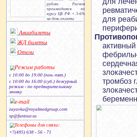
для лече
рублях. Расчет
ревматич
производится по
курсу ЦБ РФ + 5-6%
для реаб
на день оплаты
перифери
Авиабилеты
Противопо
ЖД билеты
активный
Отели
фебрильн
сердечна
Режим работы
злокачес
с 10:00 до 19:00 (пон.-пят.)
тромбоз 
с 10:00 до 16:00 (суб.) дежурный
режим - по предварительному
злокачес
звонку
беременн
e-mail
zayavka@royalmedgroup.com
sp@funtour.su
Телефоны для связи:
+7(495) 638 - 56 - 71