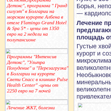
Борья, неп
Детокс", программа " Гранд
силуэт" в Болгарии на
— кардиоло
морском курорте Албена в
Лечение пр
отеле Flamingo Grand Hotel
& Spa 5* - цены от 1350
предлагаю
евро на 2 недели на
площадь от
полупансионе
Густые хво
курорт и с
Программы "Интенсив
микроклима
Детокс", "Ультра
великолепн
Похудение" и "Перезагрузка"
в Болгарии на курорте
Необыкнове
Свети Спасс в клинике Pulse
минеральны
Health Center" -цены от
великолепн
2250 евро на 7 ночей
привлекате
Лечение ЖКТ, болезни