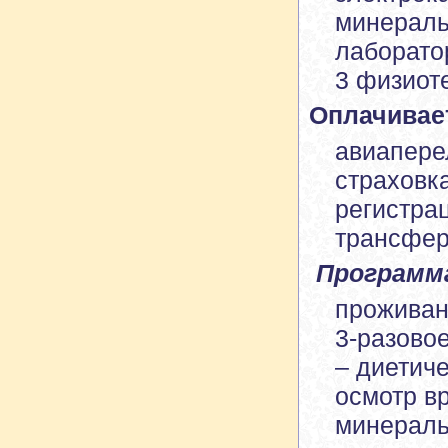
минераль
лаборато
3 физиот
Оплачивае
авиапере
страховк
регистрац
трансфе
Программа
прожива
3-разово
– диетич
осмотр в
минераль