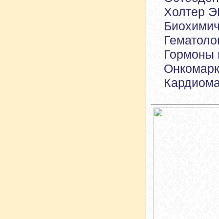
Холтер Э
Биохимич
Гематоло
Гормоны 
Онкомарк
Кардиома