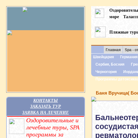
Оздоровител
море
Таласс
Пляжные тур
Главная
Spa - о
Швейцария
Германия
Сербия, Босния
Гре
Черногория
Иордан
Программы детоксика
Баня Вручица( Бос
КОНТАКТЫ
ЗАКАЗАТЬ ТУР
ЗАЯВКА НА ЛЕЧЕНИЕ
Бальнеоте
Оздоровительные и
сосудистая
лечебные туры, SPA
программы за
ревматоло