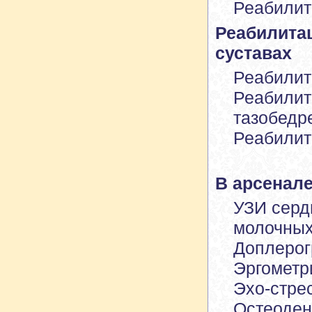
Реабилит
Реабилитац
суставах
Реабилит
Реабилит
тазобедр
Реабилит
В арсенале
УЗИ серд
молочных
Доплерог
Эргометр
Эхо-стрес
Остеоден