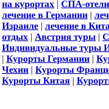
на курортах
|
СПА-отел
лечение в Германии
|
леч
Израиле
|
лечение в Кит
отдых
|
Австрия туры
|
С
Индивидуальные туры 
|
Курорты Германии
|
Ку
Чехии
|
Курорты Франц
Курорты Китая
|
Курорт