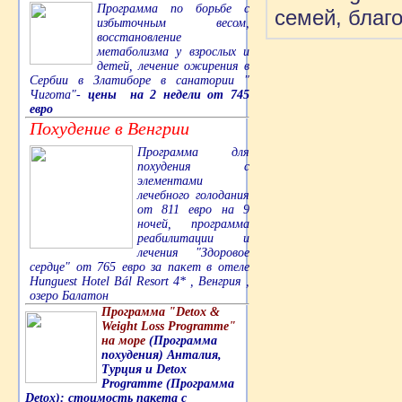
Программа по борьбе с
семей, благ
избыточным весом,
восстановление
метаболизма у взрослых и
детей, лечение ожирения в
Сербии в Златиборе в санатории "
Чигота"-
цены на 2 недели от 745
евро
Похудение в Венгрии
Программа для
похудения с
элементами
лечебного голодания
от 811 евро на 9
ночей, программа
реабилитации и
лечения "Здоровое
сердце" от 765 евро за пакет в отеле
Hunguest Hotel Bál Resort 4* , Венгрия ,
озеро Балатон
Программа "Detox &
Weight Loss Programme"
на море
(Программа
похудения) Анталия,
Турция и Detox
Programme (Программа
Detox): стоимость пакета с