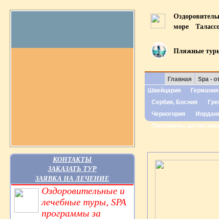
Оздоровител
море
Таласс
Пляжные тур
Главная
Spa - о
Швейцария
Германия
Сербия, Босния
Гре
Черногория
Иордан
Программы детоксика
КОНТАКТЫ
ЗАКАЗАТЬ ТУР
ЗАЯВКА НА ЛЕЧЕНИЕ
Оздоровительные и
лечебные туры, SPA
программы за