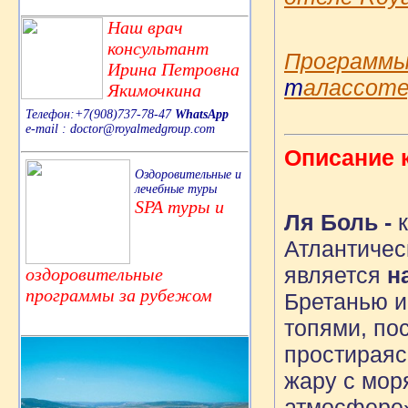
Наш врач
консультант
Программы 
Ирина Петровна
т
алассоте
Якимочкина
Телефон:+7(908)737-78-47
WhatsApp
e-mail : doctor@royalmedgroup.com
Описание 
Оздоровительные и
лечебные туры
SPA туры и
Ля Боль -
к
Атлантичес
является
на
оздоровительные
программы за рубежом
Бретанью и
топями, по
простираяс
жару с мор
атмосфере»