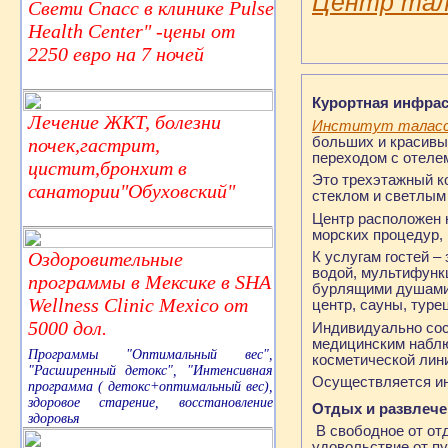
Центр тала
Свети Спасс в клинике Pulse
Health Center" -цены от
2250 евро на 7 ночей
Курортная инфрас
Лечение ЖКТ, болезни
Институт таласс
больших и красивы
почек,гастрит,
переходом с отеле
цистит,бронхит в
Это трехэтажный к
санатории"Обуховский"
стеклом и светлым
Центр расположен н
морских процедур, 
Оздоровительные
К услугам гостей –
водой, мультифунк
программы в Мексике в SHA
бурлящими душами,
Wellness Clinic Mexico от
центр, сауны, туре
5000 дол.
Индивидуально сос
медицинским наблю
Программы "Оптимальный вес",
косметической ли
"Расширенный детокс", "Интенсивная
Осуществляется ин
программа ( детокс+оптимальный вес),
здоровое старение, восстановление
Отдых и развлеч
здоровья
В свободное от от
удовольствие от п