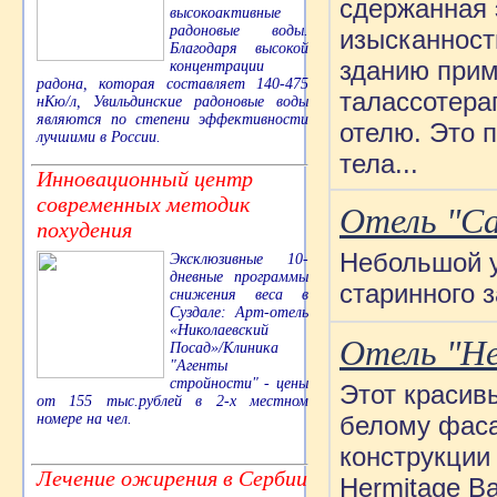
сдержанная 
высокоактивные
радоновые воды.
изысканност
Благодаря высокой
зданию прим
концентрации
радона, которая составляет 140-475
талассотера
нКю/л, Увильдинские радоновые воды
являются по степени эффективности
отелю. Это 
лучшими в России.
тела...
Инновационный центр
современных методик
Отель "Cas
похудения
Небольшой у
Эксклюзивные 10-
дневные программы
старинного з
снижения веса в
Суздале: Арт-отель
«Николаевский
Отель "He
Посад»/Клиника
"Агенты
стройности" - цены
Этот красив
от 155 тыс.рублей в 2-х местном
белому фаса
номере на чел.
конструкци
Лечение ожирения в Сербии
Hermitage B