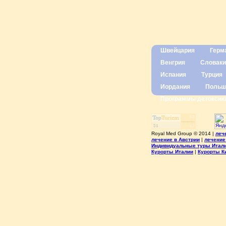
Швейцария
Герм
Венгрия
Словаки
Испания
Турция
Иордания
Польш
Программы детоксик
Royal Med Group © 2014 |
леч
лечение в Австрии
|
лечение
Индивидуальные туры Итал
Курорты Италии
|
Курорты К