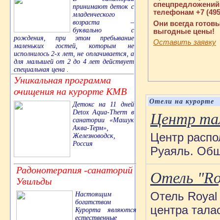
спецпредложений 
принимают деток с
телефонам +7 (495) 
младенческого
возраста –
Они всегда готов
буквально с
выгодные цены!
рождения, при этом пребывание
Оставить заявку
маленьких гостей, которым не
исполнилось 2-х лет, не оплачивается, а
для малышей от 2 до 4 лет действует
специальная цена .
Уникальная программа
очищения на курорте КМВ
Отели на курорте
Детокс на 11 дней
Detox Aqua-Therm в
Центр тал
санатории «Машук
Аква-Терм»,
Центр распо
Железноводск,
Россия
Руаяль. Общ
Радонотерапия -санаторий
Отель "Roy
Увильды
Отель Royal 
Настоящим
богатством
центра талас
Курорта являются
естественные