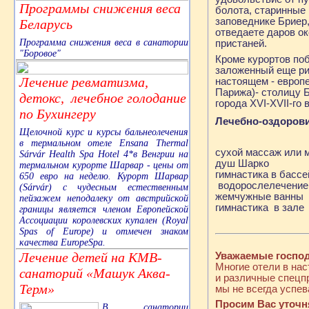
Программы снижения веса
болота, старинные
заповеднике Бриер,
Беларусь
отведаете даров о
Программа снижения веса в санатории
пристаней.
"Боровое"
Кроме курортов по
заложенный еще рим
Лечение ревматизма,
настоящем - европе
Парижа)- столицу 
детокс, лечебное голодание
города XVI-XVII-го
по Бухингеру
Лечебно-оздорови
Щелочной курс и курсы бальнеолечения
в термальном отеле Ensana Thermal
сухой массаж или 
Sárvár Health Spa Hotel 4*в Венгрии на
душ Шарко
термальном курорте Шарвар - цены от
гимнастика в бассе
650 евро на неделю. Курорт Шарвар
водорослелечение
(Sárvár) с чудесным естественным
жемчужные ванны
пейзажем неподалеку от австрийской
гимнастика в за
границы является членом Европейской
Ассоциации королевских купален (Royal
Spas of Europe) и отмечен знаком
качества EuropeSpa.
Лечение детей на КМВ-
Уважаемые господ
Многие отели в на
санаторий «Машук Аква-
и различные спецп
Терм»
мы не всегда успе
Просим Вас уточ
В санатории