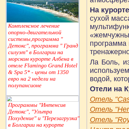
На курорт
сухой масс
Комплексное лечение
мультифунк
опорно-двигательной
«жемчужные
системы,программа "
программа 
Детокс", программа " Гранд
тренажерно
силуэт" в Болгарии на
морском курорте Албена в
Ла Боль, и
отеле Flamingo Grand Hotel
используем
& Spa 5* - цены от 1350
водой, кот
евро на 2 недели на
полупансионе
Отели на К
Отель "Cast
Программы "Интенсив
Отель "Herm
Детокс", "Ультра
Похудение" и "Перезагрузка"
Отель "Roya
в Болгарии на курорте