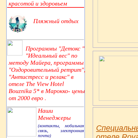
красотой и здоровьем
Пляжный отдых
Программы "Детокс "
"Идеальный вес" по
методу Майера, программы
"Оздоровительный ретрит",
"Антистресс и релакс" в
отеле The View Hotel
Bouznika 5* в Марокко- цены
от 2000 евро .
Наши
Менеджеры
(контакты, мобильная
Специальн
связь, электронная
отеле Royal
почта)