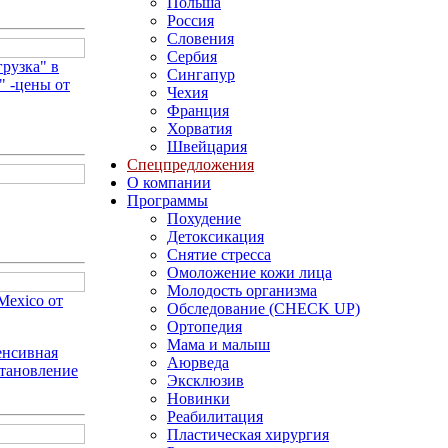
Польша
Россия
Словения
Сербия
рузка" в
Сингапур
" -цены от
Чехия
Франция
Хорватия
Швейцария
Спецпредложения
О компании
Программы
Похудение
Детоксикация
Снятие стресса
Омоложение кожи лица
Молодость организма
Mexico от
Обследование (CHECK UP)
Ортопедия
Мама и малыш
енсивная
Аюрведа
становление
Эксклюзив
Новинки
Реабилитация
Пластическая хирургия