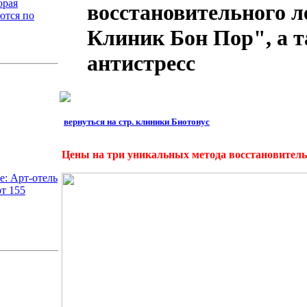
орая
восстановительного л
ются по
Клиник Бон Пор", а 
антистресс
вернуться на стр. клиники Биотонус
Цены на три уникальных метода восстановител
: Арт-отель
т 155