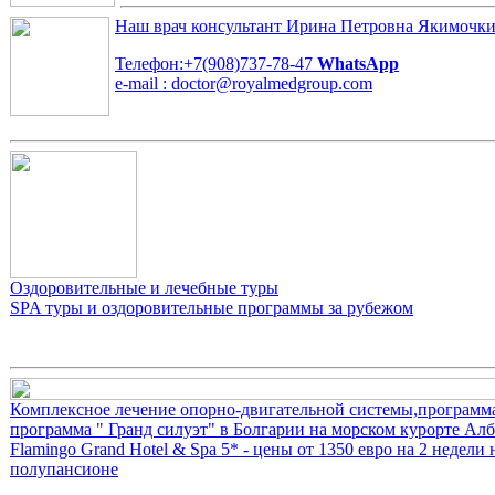
Наш врач консультант
Ирина Петровна Якимочк
Телефон:+7(908)737-78-47
WhatsApp
e-mail : doctor@royalmedgroup.com
Оздоровительные и лечебные туры
SPA туры и оздоровительные программы за рубежом
Комплексное лечение опорно-двигательной системы,программа
программа " Гранд силуэт" в Болгарии на морском курорте Алб
Flamingo Grand Hotel & Spa 5* - цены от 1350 евро на 2 недели 
полупансионе