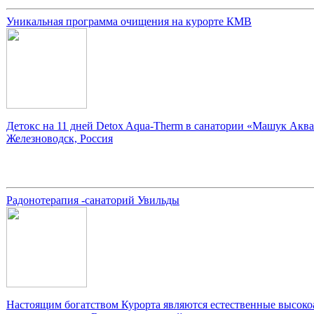
Уникальная программа очищения на курорте КМВ
Детокс на 11 дней Detox Aqua-Therm в санатории «Машук Аква
Железноводск, Россия
Радонотерапия -санаторий Увильды
Настоящим богатством Курорта являются естественные высок