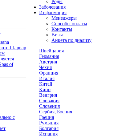
Роды
Заболевания
Информация
Менеджеры
Способы оплаты
Контакты
у
Визы
Анкета по диализу
sana
рорте Шарвар
Швейцария
ным
Германия
ляется
Австрия
pas of
Чехия
Франция
Италия
Китай
Кипр
Венгрия
Словакия
Словения
Сербия, Босния
Греция
ально с
Румыния
Болгария
лет
Испания