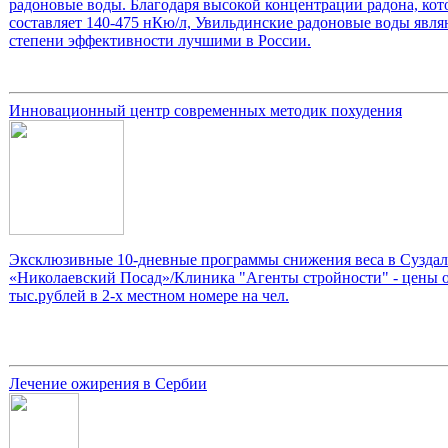
радоновые воды. Благодаря высокой концентрации радона, кот
составляет 140-475 нКю/л, Увильдинские радоновые воды явля
степени эффективности лучшими в России.
Инновационный центр современных методик похудения
Эксклюзивные 10-дневные программы снижения веса в Суздале
«Николаевский Посад»/Клиника "Агенты стройности" - цены о
тыс.рублей в 2-х местном номере на чел.
Лечение ожирения в Сербии