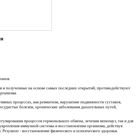
ия
ганов.
ов и полученные на основе самых последних открытий, противодействуют
рганизма.
тивных процессах, как ревматизм, нарушение подвижности суставов,
сосудистые болезни, хронические заболевания дыхательных путей,
регулирования процессов гормонального обмена, лечения менопауз, так и для
укрепления иммунной системы и восстановления организма, действуя
 Результат - восстановление физического и психического здоровья.