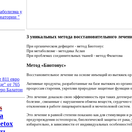
аболизма у
анатории "
3 уникальных метода восстановительного лечен
При органическом дефиците - метод Биотонус
При метаболизме - методика Аслан
При проблемах соединительных тканей - метод Филатова
Метод «Биотонус»
Восстановительное лечение на основе инъекций из вытяжек ор
 811 евро
Активные продукты, разработанные на базе вытяжек из орган
це" от 765
процессам старения, укрепляя природные защитные функции о
зеро Балатон
Это лечение доказало свою эффективность при таких дегенера
болезни , связанные с нарушением обмена веществ, сердечно-
s
отклонения в работе пищеварительной и мочеполовой систем.
а
Это лечение в равной степени показано как для стимуляции и 
предупреждения остеопороза, биологической защиты от рака, 
etox
избирательно, в зависимости от индивидуальных особенностей.
ть