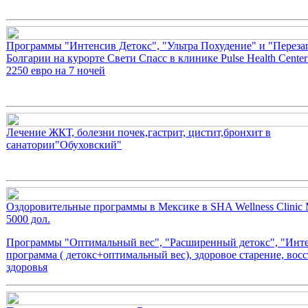
Программы "Интенсив Детокс", "Ультра Похудение" и "Перезаг
Болгарии на курорте Свети Спасс в клинике Pulse Health Center
2250 евро на 7 ночей
Лечение ЖКТ, болезни почек,гастрит, цистит,бронхит в
санатории"Обуховский"
Оздоровительные программы в Мексике в SHA Wellness Clinic 
5000 дол.
Программы "Оптимальный вес", "Расширенный детокс", "Инт
программа ( детокс+оптимальный вес), здоровое старение, вос
здоровья