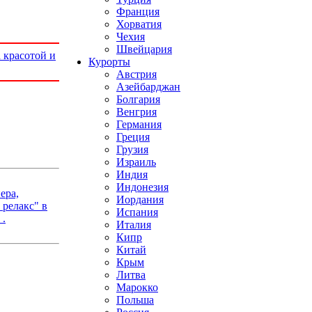
Франция
Хорватия
Чехия
Швейцария
 красотой и
Курорты
Австрия
Азейбарджан
Болгария
Венгрия
Германия
Греция
Грузия
Израиль
Индия
Индонезия
ера,
Иордания
релакс" в
Испания
 .
Италия
Кипр
Китай
Крым
Литва
Марокко
Польша