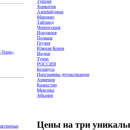
Турция
Хорватия
Азербайджан
Марокко
Тайланд
Черногория
Иордания
Польша
Грузия
Южная Корея
-Терм»,
Индия
Тунис
РОССИЯ
Беларусь
Программы детоксикации
Армения
Казахстан
Мексика
Абхазия
Цены на три уникаль
оактивные