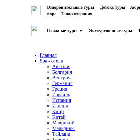
Оздоровительные туры
Детокс туры
Аюрв
море
Талассотерапия
Пляжные туры ▼
Экскурсионные туры
Главная
Spa - отели
Австрия
Болгария
Венгрия
Германия
Греция
Израиль
Испания
Италия
Кипр
Китай
Маврикий
Мальдивы
Тайланд
Турция