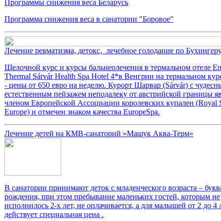
Программы снижения веса Беларусь
Программа снижения веса в санатории "Боровое"
Лечение ревматизма, детокс, лечебное голодание по Бухингер
Щелочной курс и курсы бальнеолечения в термальном отеле En
Thermal Sárvár Health Spa Hotel 4*в Венгрии на термальном ку
- цены от 650 евро на неделю. Курорт Шарвар (Sárvár) с чудес
естественным пейзажем неподалеку от австрийской границы яв
членом Европейской Ассоциации королевских купален (Royal S
Europe) и отмечен знаком качества EuropeSpa.
Лечение детей на КМВ-санаторий «Машук Аква-Терм»
В санатории принимают деток с младенческого возраста – букв
рождения, при этом пребывание маленьких гостей, которым не
исполнилось 2-х лет, не оплачивается, а для малышей от 2 до 4 
действует специальная цена .