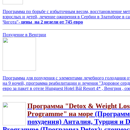
Программа по борьбе с избыточным весом, восстановление мет
взрослых и детей, лечение ожирения в Сербии в Златиборе в с
Чигота"-
цены на 2 недели от 745 евро
Похудение в Венгрии
Программа для похудения с элементами лечебного голодания от
на 9 ночей, программа реабилитации и лечения "Здоровое серд
евро за пакет в отеле Hunguest Hotel Bál Resort 4* , Венгрия , о
Программа "Detox & Weight Los
Programme" на море
(Программ
похудения) Анталия, Турция и D
Programme (Программа Detox): стоимос