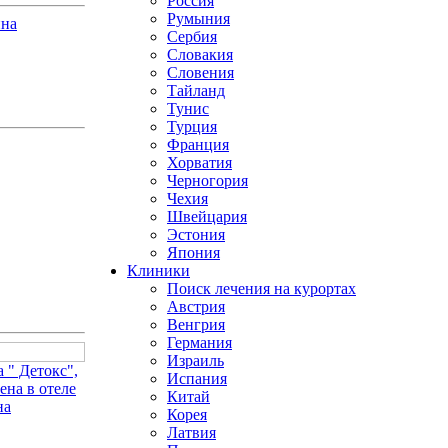
Россия
Румыния
ина
Сербия
Словакия
Словения
Тайланд
Тунис
Турция
Франция
Хорватия
Черногория
Чехия
Швейцария
Эстония
Япония
Клиники
Поиск лечения на курортах
Австрия
Венгрия
Германия
Израиль
 " Детокс",
Испания
ена в отеле
Китай
на
Корея
Латвия