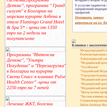
младшего возраста д
Детокс", программа " Гранд
К услугам пациентов
направлений медицин
силуэт" в Болгарии на
профилей.
морском курорте Албена в
Оставить заявку
отеле Flamingo Grand Hotel
вернуться на гл. К
& Spa 5* - цены от 1350
евро на 2 недели на
полупансионе
Клиники с аналогично
Международный госп
Программы "Интенсив
Реабилитационная 
Хэйлунцзянский ун
Детокс", "Ультра
"Mедицинский цент
Похудение" и "Перезагрузка"
"Tоп Ихилов"
в Болгарии на курорте
"Герцлийский Меди
Свети Спасс в клинике Pulse
"Городская больни
"Медицинский цент
Health Center" -цены от
"Медицинский цент
2250 евро на 7 ночей
"Медицинский цент
"Центр колена проф
"Частная клиника 
Cпециализированна
Лечение ЖКТ, болезни
Dalian Jinshitan Ho