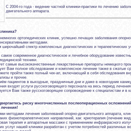
С 2004-го года - ведение частной клиники-практики по лечению забол
двигательного аппарата.
клиника?
 немногих ортопедических клиник, успешно лечащих заболевания опорно
онсервативными методами.
 широчайший спектр комплексных диагностических и терапевтических у
 самое современное диагностическое и лечебное оборудование известн
едицинской техники.
ует самые высококачественные лекарственные препараты немецкого про
ует Вам полное обследование и комплексное лечение также в сжатые сро
жете пройти также полный чек-ап, включающий в себя обследования вну
лизы и прочее.
иём пациентов в выходные, праздничные дни и даже в новогодние каник
ния входят услуги русскоговорящего персонала на весь период лечения
зуется Вам также русскоговорящее сопровождение к специалистам и в к
двергаетесь риску многочисленных послеоперационных осложнений
 лечения!
ми методами лечения заболеваний опорно-двигательного аппарата, клин
ких физиотерапевтических направлений, как: криотерапия (лечение жид
новая терапия и аппаратные массажи с применением инфракрасного излу
их услуг нашей клиники разработан с учетом потребностей различных во