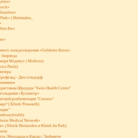
ettes»
heck»
Beaulieu»
Park» ( Hirslanden_
»
Vert-Pre»
нг»
нного оплодотворения «Goldenes Kreuz»
 Аюрведа
моря Медикус ( Medicus)
nica Paula)
нглера
рефельд - Дюссельдорф
Хюннинен
ристиана Шредера "Swiss Health Center"
 голодания «Бухингер»
ческой реабилитации "Cereneo"
рт"( Klinik Pirawarth)
юндиг”
arkwayhealth)
Swiss Medical Network»
» ( Klinik Hirslanden и Klinik Im Park)
нген
та Эберхарда и Карла г. Тюбинген