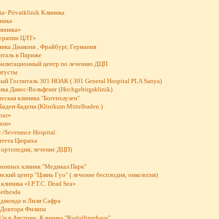
ia- Privatklinik Клиника
иника
линика»
Терапии ЦЛТ»
ика Диакони , Фрайбург, Германия
италь в Париже
абилитационный центр по лечению ДЦП
вгусты
й Госпиталь 301 НОАК ( 301 General Hospital PLA Sanya)
ка Давос-Вольфганг (Hochgebirgsklinik)
еская клиника "Богенхаузен"
Баден-Бадена (Klinikum Mittelbaden )
our»
ион»
 /Severance Hospital
итета Цюриха
 ортопедия, лечение ДЦП)
ионных клиник "Медикал Парк"
ский центр "Цзянь Гуо" ( лечение бесплодия, онкология)
клиника «I.P.T.C. Dead Sea»
ethesda
Эдмонда и Лили Сафра
 Доктора Филипа
Up в Австрии :Клиника "Rudolfinerhaus"