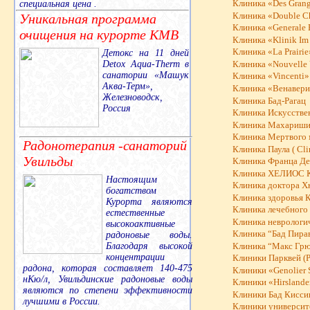
специальная цена .
Клиника «Des Grang
Уникальная программа
Клиника «Double C
Клиника «Generale 
очищения на курорте КМВ
Клиника «Klinik Im 
Клиника «La Prairie
Детокс на 11 дней
Detox Aqua-Therm в
Клиника «Nouvelle 
санатории «Машук
Клиника «Vincenti»
Аква-Терм»,
Клиника «Венавери
Железноводск,
Клиника Бад-Рагац
Россия
Клиника Искусстве
Клиника Махариши
Клиника Мертвого 
Радонотерапия -санаторий
Клиника Паула ( Cli
Увильды
Клиника Франца Де
Клиника ХЕЛИОС К
Настоящим
Клиника доктора 
богатством
Клиника здоровья К
Курорта являются
Клиника лечебного
естественные
Клиника неврологи
высокоактивные
Клиника “Бад Пирава
радоновые воды.
Благодаря высокой
Клиника “Макс Гр
концентрации
Клиники Парквей (P
радона, которая составляет 140-475
Клиники «Genolier 
нКю/л, Увильдинские радоновые воды
Клиники «Hirslanden
являются по степени эффективности
Клиники Бад Кисси
лучшими в России.
Клиники университе