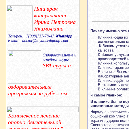
Наш врач
консультант
Ирина Петровна
Якимочкина
Почему именно эта 
Телефон:+7(908)737-78-47
WhatsApp
Клиника -одна из
e-mail : doctor@royalmedgroup.com
исключительно к
К Вашим услугам
качества.
К Вашим услугам
Оздоровительные и
производителей м
лечебные туры
Клиника использ
SPA туры и
Клиника гарантир
В клинике Вы смо
лабораторные ана
Клиника ведёт пр
В стоимость лече
оздоровительные
В клинике органи
программы за рубежом
и самое главное:
В клинике Вы не по
инвазивные методы
Наряду с классически
Комплексное лечение
обширный комплекс та
терапия, ударно-вол
опорно-двигательной
Спектр терапевтическ
системы,программа "