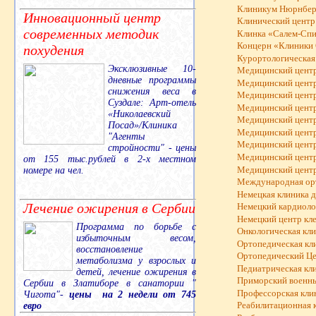
Клиникум Нюрнберг
Инновационный центр
Клинический центр
современных методик
Клинка «Салем-Спи
Концерн «Клиники 
похудения
Курортологическая 
Эксклюзивные 10-
Медицинский центр 
дневные программы
Медицинский центр
снижения веса в
Медицинский центр
Суздале: Арт-отель
Медицинский центр
«Николаевский
Медицинский центр
Посад»/Клиника
Медицинский центр
"Агенты
Медицинский центр
стройности" - цены
Медицинский центр
от 155 тыс.рублей в 2-х местном
Медицинский центр
номере на чел.
Международная орт
Немецкая клиника д
Лечение ожирения в Сербии
Немецкий кардиоло
Немецкий центр кл
Программа по борьбе с
Онкологическая кли
избыточным весом,
Ортопедическая кл
восстановление
Ортопедический Це
метаболизма у взрослых и
Педиатрическая кл
детей, лечение ожирения в
Приморский военны
Сербии в Златиборе в санатории "
Профессорская кли
Чигота"-
цены на 2 недели от 745
евро
Реабилитационная 