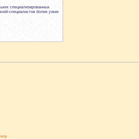
льких специализированных
ачей-специалистов более узких
l
центр