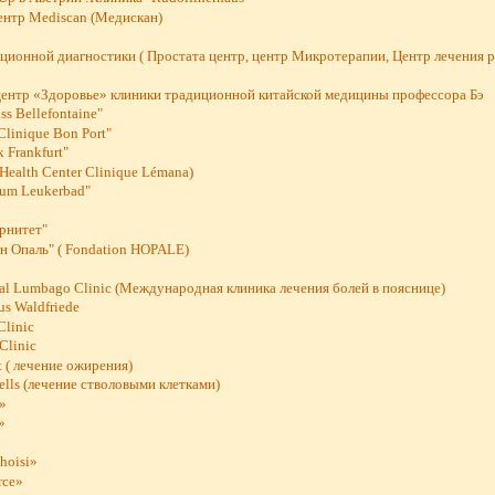
ентр Mediscan (Медискан)
ционной диагностики ( Простата центр, центр Микротерапии, Центр лечения р
центр «Здоровье» клиники традиционной китайской медицины профессора Бэ
s Bellefontaine"
Clinique Bon Port"
 Frankfurt"
Health Center Clinique Lémana)
rum Leukerbad"
рнитет"
н Опаль" ( Fondation HOPALE)
nal Lumbago Clinic (Международная клиника лечения болей в пояснице)
s Waldfriede
linic
Clinic
t ( лечение ожирения)
lls (лечение стволовыми клетками)
e»
»
hoisi»
rce»