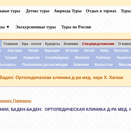
льные туры
Детокс туры
Аюрведа Туры
Отдых в термах
Туры
уры ▼
Экскурсионные туры
Туры по России
Главная
Spa - отели
Курорты
Клиники
Спецпредложения
О комп
я
Австрия
Чехия
Франция
Италия
Китай
Кипр
Венгрия
Турция
Хорватия
Азербайджан
Марокко
Тайланд
Черного
Беларусь
Программы детоксикации
Армения
Казахстан
Мекси
Баден: Ортопедическая клиника д-ра мед. наук Х. Хагази
линики Германии
НИИ, БАДЕН-БАДЕН: ОРТОПЕДИЧЕСКАЯ К
ЛИНИКА Д-РА МЕД. 