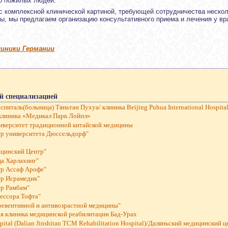
о пожилых людей.
 с комплексной клинической картиной, требующей сотрудничества неско
ы, мы предлагаем организацию консультативного приема и лечения у вр
линики Германии
й специализацией
италь(больница) Тяньтан Пухуа/ клиника Beijing Puhua International Hospita
клиника «Медикал Парк Лойпл»
иверситет традиционной китайской медицины
р университета Дюссельдорф"
цинский Центр"
ца Харлахинг"
р Ассаф Арофе"
р Исрамедик"
р Рамбам"
ессора Тофта"
превентивной и антивозрастной медицины"
я клиника медицинской реабилитации Бад-Урах
spital (Dalian Jinshitan TCM Rehabilitation Hospital)/Даляньский медицинский 