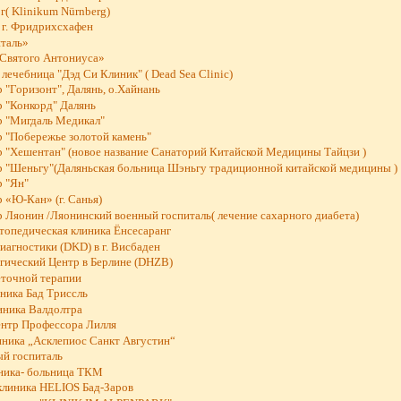
( Klinikum Nürnberg)
 г. Фридрихсхафен
таль»
Святого Антониуса»
лечебница "Дэд Си Клиник" ( Dead Sea Clinic)
"Горизонт", Далянь, о.Хайнань
 "Конкорд" Далянь
 "Мигдаль Медикал"
 "Побережье золотой камень"
 "Хeшентан" (новое название Санаторий Китайской Медицины Тайцзи )
 "Шеньгу"(Даляньская больница Шэньгу традиционной китайской медицины )
 "Ян"
 «Ю-Кан» (г. Санья)
 Ляонин /Ляонинский военный госпиталь( лечение сахарного диабета)
опедическая клиника Ёнсесаранг
иагностики (DKD) в г. Висбаден
гический Центр в Берлине (DHZB)
еточной терапии
ника Бад Триссль
иника Валдолтра
нтр Профессора Лилля
иника „Асклепиос Санкт Августин“
й госпиталь
ника- больница ТКМ
клиника HELIOS Бад-Заров