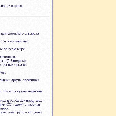
еваний опорно-
-двигательного аппарата
слуг высочайшего
ых во всем мире
изводства.
ки (2-3 недели).
тренних органов,
улы.
.
линики других профилей.
, поскольку мы избегаем
ика д-ра Хагази предлагает
ким СО²-газом), лазерная
чения.
зрастных групп – от детей