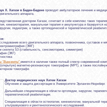
аук Х. Хагази в Баден-Бадене
проводит амбулаторное лечение и медиц
вигательного аппарата.
едставленная доктором Хагази, сочетает в себе комплекс таких терапев
тия, кинезиотерапия, мануальная терапия и аккупунктура и базируетcя н
ирургии, педиатрии, а также ортопедической и терапевтической реабилит
ся:
сследование всего двигательного аппарата, позвоночника, суставов и мя
лектромиография (ЭМГ)
и скелета S3 (стабильность, сенсомоторика, симметрия)
афия (ЭКГ)
гностика
ки "Винсенти"
имеется в наличии также полный спектр современной ком
(открытую) магнитно-резонансную томографию (МРТ), а также послойн
ьютерном томографе.
Доктор медицинских наук Хатем Хагази
Обучение и защита диссертации в Университете Эрланген-Нюрнберг.
Дальнейшая специализация в области ортопедии, хирургии, терапевт
терапевтической реабилитации.
Специализация в области остеопатии, кинезиологии, мануальной тера
ультразвукового и рентгенологического исследований.