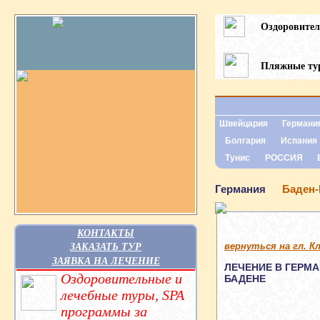
Оздоровите
Пляжные т
Швейцария
Германи
Болгария
Испания
Тунис
РОССИЯ
Германия
Баден-
КОНТАКТЫ
вернуться на гл. К
ЗАКАЗАТЬ ТУР
ЗАЯВКА НА ЛЕЧЕНИЕ
ЛЕЧЕНИЕ В ГЕРМА
Оздоровительные и
БАДЕНЕ
лечебные туры, SPA
программы за