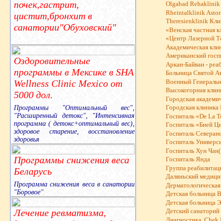
почек,гастрит,
Olgabad Rehaklinik
Rheintalklinik Astor
цистит,бронхит в
Theresienklinik Кл
санатории"Обуховский"
«Венская частная к
«Центр Лазерной 
Академическая клин
Американский госп
Оздоровительные
Аркан-Байван - ре
программы в Мексике в SHA
Больница Святой А
Wellness Clinic Mexico от
Военный Генеральны
Высокогорная клини
5000 дол.
Городская академич
Программы "Оптимальный вес",
Городская клиника 
"Расширенный детокс", "Интенсивная
Госпиталь «De La T
программа ( детокс+оптимальный вес),
Госпиталь «Бней Ц
здоровое старение, восстановление
Госпиталь Северанс
здоровья
Госпиталь Универс
Госпиталь Хун Чан(
Программы снижения веса
Госпиталь Янда
Группа реабилитац
Беларусь
Даляньский медицин
Программа снижения веса в санатории
Дерматологическая 
"Боровое"
Детская больница B
Детская больница 
Лечение ревматизма,
Детский санаторий
Диагностика, Chek 