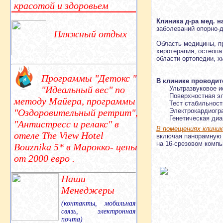
красотой и здоровьем
Клиника д-ра мед. н
заболеваний опорно-д
Пляжный отдых
Область медицины, пр
xиротерапия, oстеопа
области ортопедии, х
Программы "Детокс "
В клинике проводит
"Идеальный вес" по
Ультразвуковое и
Поверхностная э
методу Майера, программы
Тест стабильност
Электрокардиогр
"Оздоровительный ретрит",
Генетическая диа
"Антистресс и релакс" в
В помещениях клини
отеле The View Hotel
включая панорамную 
на 16-срезовом комп
Bouznika 5* в Марокко- цены
от 2000 евро .
Наши
Менеджеры
(контакты, мобильная
связь, электронная
почта)