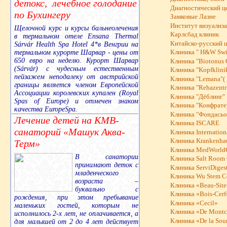
детокс, лечебное голодание
Диагностический ц
по Бухингеру
Замковые Лазне
Институт визуализа
Щелочной курс и курсы бальнеолечения
Карлсбад клиник
в термальном отеле Ensana Thermal
Китайско-русский 
Sárvár Health Spa Hotel 4*в Венгрии на
термальном курорте Шарвар - цены от
Клиника " H&W Swis
650 евро на неделю. Курорт Шарвар
Клиника "Biotonus 
(Sárvár) с чудесным естественным
Клиника "Kopfklinik
пейзажем неподалеку от австрийской
Клиника "Lemana"( 
границы является членом Европейской
Клиника "Rehazent
Ассоциации королевских купален (Royal
Клиника "Дёблинг"
Spas of Europe) и отмечен знаком
Клиника "Конфрате
качества EuropeSpa.
Клиника "Фондасьо
Лечение детей на КМВ-
Клиника ISCARE
санаторий «Машук Аква-
Клиника Internatio
Клиника Krankenhau
Терм»
Клиника MedWorldC
В санатории
Клиника Salt Room 
принимают деток с
Клиника ServiDiges
младенческого
Клиника Wu Stem Ce
возраста –
Клиника «Beau-Sit
буквально с
Клиника «Bois-Cerf
рождения, при этом пребывание
Клиника «Cecil»
маленьких гостей, которым не
Клиника «De Montc
исполнилось 2-х лет, не оплачивается, а
Клиника «De la Sou
для малышей от 2 до 4 лет действует