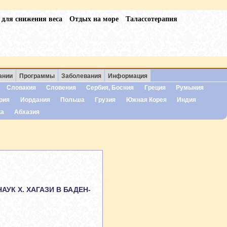
 для снижения веса
Отдых на море
Талассотерапия
ании
Программы
Заболевания
Информация
Словакия
Словения
Сербия, Босния
Греция
Румыния
рия
Иордания
Польша
Грузия
Южная Корея
Индия
ка
Абхазия
НАУК Х. ХАГАЗИ В БАДЕН-