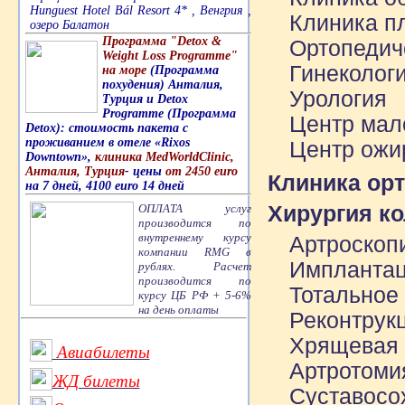
Hunguest Hotel Bál Resort 4* , Венгрия ,
Клиника пл
озеро Балатон
Программа "Detox &
Ортопедич
Weight Loss Programme"
Гинеколог
на море
(Программа
похудения) Анталия,
Урология
Турция и Detox
Programme (Программа
Центр мал
Detox): стоимость пакета с
проживанием в отеле «Rixos
Центр ожи
Downtown»,
клиника MedWorldClinic,
Анталия, Турция
- цены
от 2450 euro
Клиника ор
на 7 дней, 4100 euro 14 дней
Хирургия ко
ОПЛАТА услуг
производится по
внутреннему курсу
Артроскопи
компании RMG в
Имплантац
рублях. Расчет
производится по
Тотальное
курсу ЦБ РФ + 5-6%
на день оплаты
Реконтрук
Хрящевая 
Авиабилеты
Артротоми
ЖД билеты
Суставосо