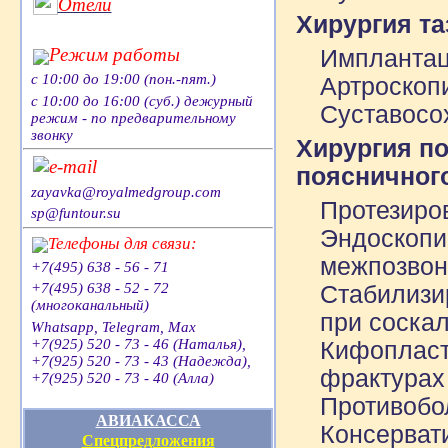
Отели
Хирургия та
Режим работы
Имплантац
с 10:00 до 19:00 (пон.-пят.)
Артроскоп
с 10:00 до 16:00 (суб.) дежурный
Суставосо
режим - по предварительному
звонку
Хирургия по
e-mail
поясничног
zayavka@royalmedgroup.com
Протезиро
sp@funtour.su
Эндоскопи
Телефоны для связи:
межпозвон
+7(495) 638 - 56 - 71
+7(495) 638 - 52 - 72
Стабилизи
(многоканальный)
при соска
Whatsapp, Telegram, Max
+7(925) 520 - 73 - 46 (Наталья),
Кифопласт
+7(925) 520 - 73 - 43 (Надежда),
фрактурах
+7(925) 520 - 73 - 40 (Алла)
Противобо
АВИАКАССА
Консерват
Спецпредложения