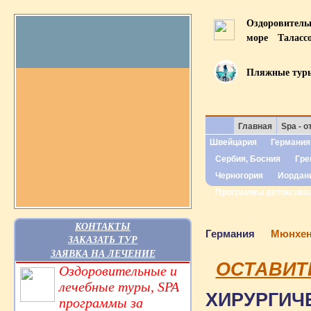
Оздоровител
море
Таласс
Пляжные тур
Главная
Spa - о
Швейцария
Германия
Сербия, Босния
Гре
Черногория
Иордан
Программы детоксика
КОНТАКТЫ
Германия
Мюнхен
ЗАКАЗАТЬ ТУР
ЗАЯВКА НА ЛЕЧЕНИЕ
ОСТАВИТ
Оздоровительные и
лечебные туры, SPA
ХИРУРГИЧ
программы за