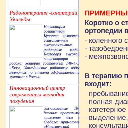
ПРИМЕРНЫЕ
Радонотерапия -санаторий
Увильды
Коротко о с
Настоящим
ортопедии в
богатством
Курорта являются
- коленного 
естественные
высокоактивные
- тазобедрен
радоновые воды.
Благодаря высокой
- межпозвон
концентрации
радона, которая составляет 140-475
нКю/л, Увильдинские радоновые воды
являются по степени эффективности
В терапию 
лучшими в России.
входит:
Инновационный центр
- пребывание
современных методик
- полная диа
похудения
- катетерное
Эксклюзивные 10-
дневные программы
- выделение,
снижения веса в
Суздале: Арт-отель
- консультац
«Николаевский