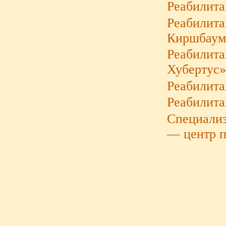
Реабилит
Реабилита
Киршбаум
Реабилита
Хубертус
Реабилита
Реабилит
Специали
— центр п