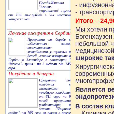
Посад»/Клиника
- инфузионн
"Агенты
- транспорти
стройности" - цены
от 155 тыс.рублей в 2-х местном
Итого
–
24,9
номере на чел.
Мы хотели п
Лечение ожирения в Сербии
Богенхаузен
Программа по борьбе с
небольшой ч
избыточным весом,
восстановление
медицинской
метаболизма у взрослых и
детей, лечение ожирения в
широкие так
Сербии в Златиборе в санатории "
Чигота"-
цены на 2 недели от 745
Хирургическ
евро
современных
Похудение в Венгрии
многопрофил
Программа для
похудения с
Является в
элементами
лечебного голодания
эндопротез
от 811 евро на 9
ночей, программа
В состав к
реабилитации и
лечения "Здоровое
Клиника о
сердце" от 765 евро за пакет в отеле