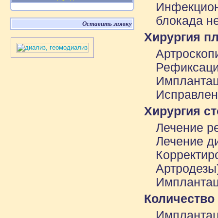
Инфекцион
блокада н
Оставить заявку
Хирургия пл
Артроскоп
Рефиксаци
Имплантац
Исправлен
Хирургия ст
Лечение р
Лечение д
Корректиро
Артродезы
Имплантац
Количество 
Имплантац