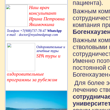
пациента).
Наш врач
Важным компо
консультант
сотрудничес
Ирина Петровна
Якимочкина
компания пр
Богенхаузен
Телефон:+7(908)737-78-47
WhatsApp
e-mail : doctor@royalmedgroup.com
Важным комп
стволовыми к
Оздоровительные и
лечебные туры
сотрудничес
SPA туры и
Именно поэт
постоянной 
оздоровительные
Богенхаузен
программы за рубежом
Для более э
лечению ств
сотруднича
университе