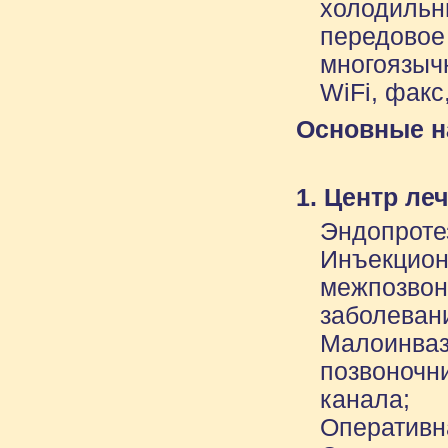
холодильн
передовое
многоязыч
WiFi, факс
Основные н
1. Центр ле
Эндопроте
Инъекцион
межпозвон
заболеван
Малоинваз
позвоночн
канала;
Оперативн