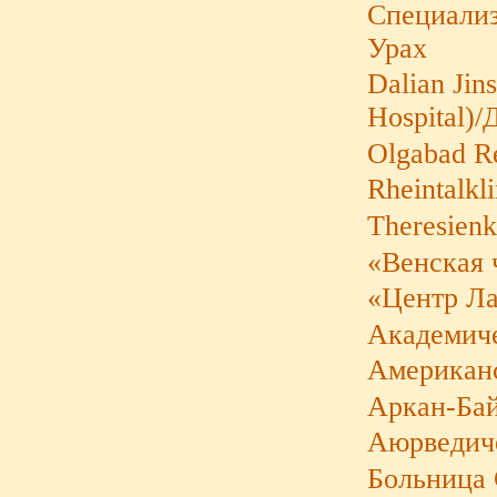
Cпециализ
Урах
Dalian Jin
Hospital)
Olgabad Re
Rheintalkl
Theresienk
«Венская 
«Центр Л
Академиче
Американс
Аркан-Бай
Аюрведиче
Больница 