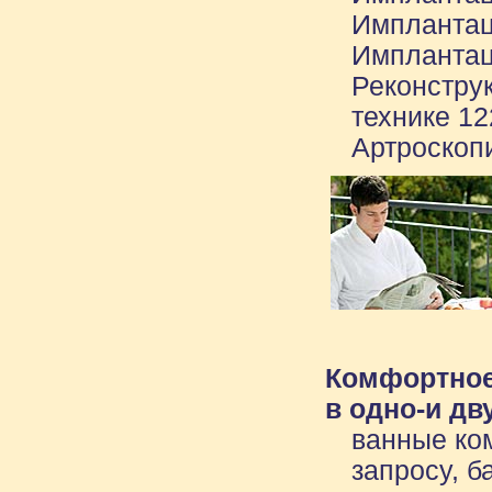
Имплантац
Имплантац
Реконстру
технике 12
Артроскопи
Комфортное
в одно-и д
ванные ко
запросу, б