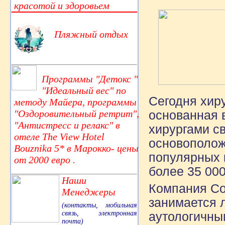
красотой и здоровьем
Пляжный отдых
Программы "Детокс "
"Идеальный вес" по
Сегодня хир
методу Майера, программы
"Оздоровительный ретрит",
основанная 
"Антистресс и релакс" в
хирургами с
отеле The View Hotel
основополож
Bouznika 5* в Марокко- цены
популярных 
от 2000 евро .
более 35 00
Наши
Компания Cor
Менеджеры
занимается 
(контакты, мобильная
связь, электронная
аутологичны
почта)