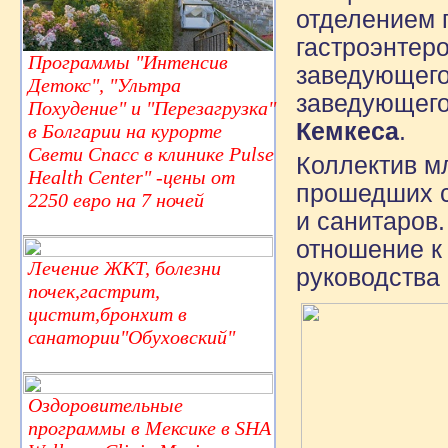
отделением г
гастроэнтер
Программы "Интенсив
заведующего
Детокс", "Ультра
заведующего
Похудение" и "Перезагрузка"
Кемкеса
.
в Болгарии на курорте
Свети Спасс в клинике Pulse
Коллектив м
Health Center" -цены от
прошедших с
2250 евро на 7 ночей
и санитаров
отношение к
Лечение ЖКТ, болезни
руководства 
почек,гастрит,
цистит,бронхит в
санатории"Обуховский"
Оздоровительные
программы в Мексике в SHA