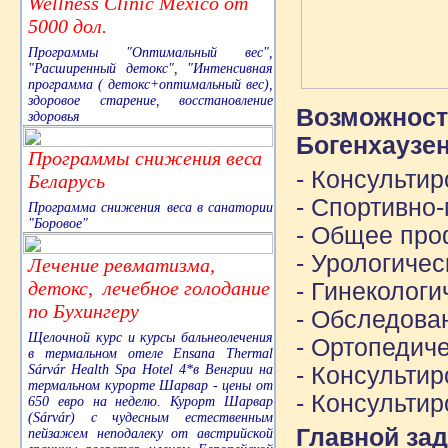
Wellness Clinic Mexico от
5000 дол.
Программы "Оптимальный вес",
"Расширенный детокс", "Интенсивная
программа ( детокс+оптимальный вес),
здоровое старение, восстановление
Возможност
здоровья
Богенхаузен
Программы снижения веса
- Консульти
Беларусь
- Спортивно
Программа снижения веса в санатории
"Боровое"
- Общее про
- Урологиче
Лечение ревматизма,
детокс, лечебное голодание
- Гинеколог
по Бухингеру
- Обследова
Щелочной курс и курсы бальнеолечения
- Ортопедич
в термальном отеле Ensana Thermal
Sárvár Health Spa Hotel 4*в Венгрии на
- Консульти
термальном курорте Шарвар - цены от
- Консульти
650 евро на неделю. Курорт Шарвар
(Sárvár) с чудесным естественным
Главной за
пейзажем неподалеку от австрийской