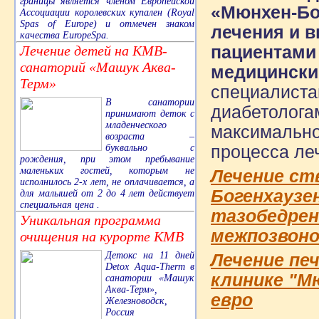
границы является членом Европейской
«Мюнхен-Бо
Ассоциации королевских купален (Royal
Spas of Europe) и отмечен знаком
лечения и 
качества EuropeSpa.
Лечение детей на КМВ-
пациентами
санаторий «Машук Аква-
медицински
Терм»
специалиста
В санатории
диабетолога
принимают деток с
младенческого
максимально
возраста –
буквально с
процесса ле
рождения, при этом пребывание
маленьких гостей, которым не
Лечение ст
исполнилось 2-х лет, не оплачивается, а
Богенхаузен
для малышей от 2 до 4 лет действует
специальная цена .
тазобедренн
Уникальная программа
межпозвоноч
очищения на курорте КМВ
Детокс на 11 дней
Лечение пе
Detox Aqua-Therm в
клинике "М
санатории «Машук
Аква-Терм»,
евро
Железноводск,
Россия