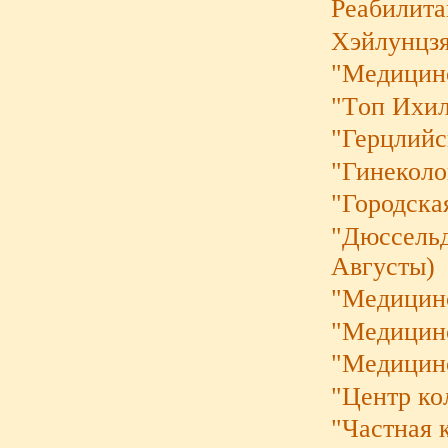
Реабилита
Хэйлунцзя
"Mедицинс
"Tоп Ихи
"Герцлий
"Гинеколо
"Городска
"Дюссельд
Августы)
"Медицин
"Медицин
"Медицин
"Центр ко
"Частная 