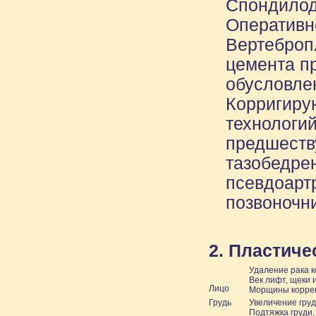
Спондилод
Оперативн
Вертеброп
цемента п
обусловле
Корригиру
технологий
предшеств
тазобедрен
псевдоартр
позвоночн
2. Пластиче
Удаление рака к
Век лифт, щеки 
Лицо
Морщины коррекц
Грудь
Увеличение груд
Подтяжка груди,