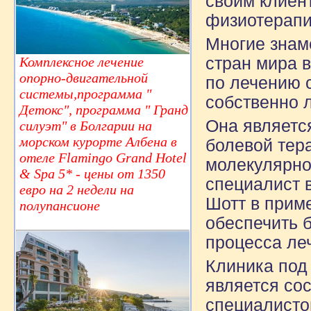
своим клиен
физиотерапи
Многие знам
стран мира 
Комплексное лечение
опорно-двигательной
по лечению 
системы,программа "
собственно 
Детокс", программа " Гранд
Она являетс
силуэт" в Болгарии на
морском курорте Албена в
болевой тер
отеле Flamingo Grand Hotel
молекулярно
& Spa 5* - цены от 1350
специалист 
евро на 2 недели на
Шотт в прим
полупансионе
обеспечить 
процесса ле
Клиника под
является со
специалисто