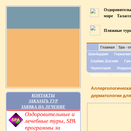
Оздоровител
море
Таласс
Пляжные тур
Главная
Spa - о
Швейцария
Германия
Сербия, Босния
Гре
Черногория
Иордан
Программы детоксика
Аллергологическа
КОНТАКТЫ
дерматологии для
ЗАКАЗАТЬ ТУР
ЗАЯВКА НА ЛЕЧЕНИЕ
Оздоровительные и
лечебные туры, SPA
программы за