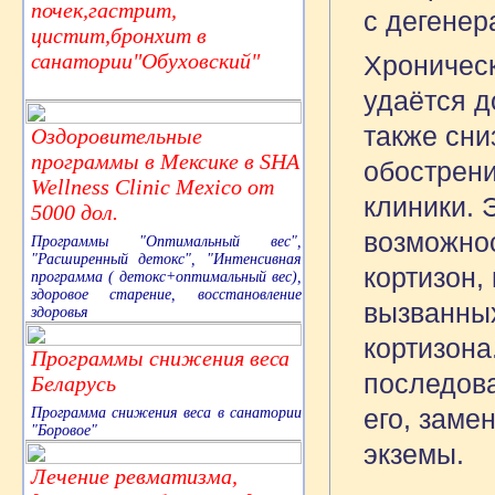
почек,гастрит,
с дегенер
цистит,бронхит в
санатории"Обуховский"
Хроническ
удаётся д
также сни
Оздоровительные
программы в Мексике в SHA
обострени
Wellness Clinic Mexico от
клиники. 
5000 дол.
возможнос
Программы "Оптимальный вес",
"Расширенный детокс", "Интенсивная
кортизон,
программа ( детокс+оптимальный вес),
здоровое старение, восстановление
вызванных
здоровья
кортизона
Программы снижения веса
последова
Беларусь
его, заме
Программа снижения веса в санатории
"Боровое"
экземы.
Лечение ревматизма,