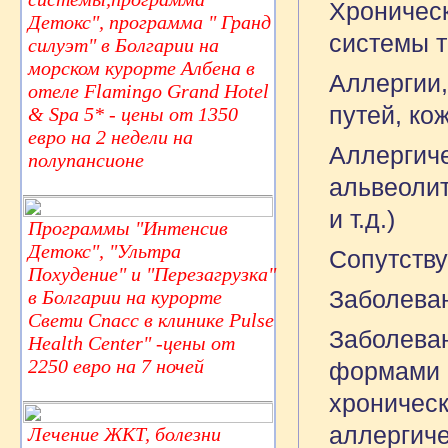
Хроническ
Детокс", программа " Гранд
системы т
силуэт" в Болгарии на
морском курорте Албена в
Аллергии
отеле Flamingo Grand Hotel
путей, ко
& Spa 5* - цены от 1350
евро на 2 недели на
Аллергиче
полупансионе
альвеолит
и т.д.)
Программы "Интенсив
Детокс", "Ультра
Сопутств
Похудение" и "Перезагрузка"
Заболеван
в Болгарии на курорте
Свети Спасс в клинике Pulse
Заболеван
Health Center" -цены от
2250 евро на 7 ночей
формами в
хроничес
аллергиче
Лечение ЖКТ, болезни