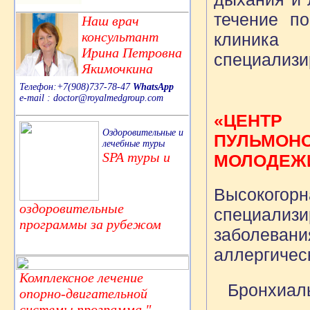
течение п
Наш врач
консультант
клиника 
Ирина Петровна
специализи
Якимочкина
Телефон:+7(908)737-78-47
WhatsApp
e-mail : doctor@royalmedgroup.com
«ЦЕНТР
Оздоровительные и
ПУЛЬМОН
лечебные туры
SPA туры и
МОЛОДЕЖИ
Высокогорн
оздоровительные
специализи
программы за рубежом
заболеван
аллергичес
Комплексное лечение
Бронхиал
опорно-двигательной
системы,программа "