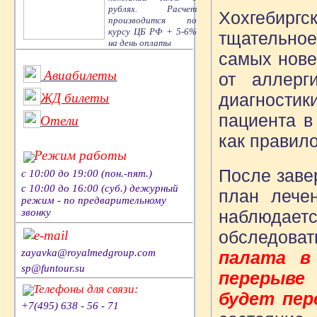
рублях. Расчет
Хохгебирг
производится по
курсу ЦБ РФ + 5-6%
тщательно
на день оплаты
самых нове
Авиабилеты
от аллерг
диагности
ЖД билеты
пациента в
Отели
как правил
Режим работы
После заве
с 10:00 до 19:00 (пон.-пят.)
с 10:00 до 16:00 (суб.) дежурный
план лече
режим - по предварительному
наблюдае
звонку
обследоват
e-mail
zayavka@royalmedgroup.com
палата в
sp@funtour.su
перерыве
Телефоны для связи:
будет пер
+7(495) 638 - 56 - 71