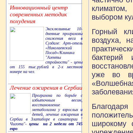
Инновационный центр
климатом,
современных методик
выбором ку
похудения
Эксклюзивные 10-
Горный кл
дневные программы
воздуха, н
снижения веса в
Суздале: Арт-отель
практическ
«Николаевский
Посад»/Клиника
бактерий
"Агенты
стройности" - цены
восстановл
от 155 тыс.рублей в 2-х местном
номере на чел.
уже во в
«Волшебна
Лечение ожирения в Сербии
заболевания
Программа по борьбе с
избыточным весом,
Благодаря 
восстановление
метаболизма у взрослых и
положител
детей, лечение ожирения в
Сербии в Златиборе в санатории "
широкому с
Чигота"-
цены на 2 недели от 745
евро
учреждение