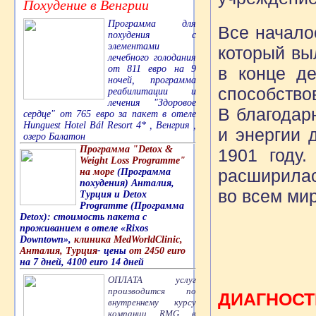
Похудение в Венгрии
Программа для
Все начало
похудения с
элементами
который вы
лечебного голодания
от 811 евро на 9
в конце де
ночей, программа
способство
реабилитации и
лечения "Здоровое
В благодар
сердце" от 765 евро за пакет в отеле
Hunguest Hotel Bál Resort 4* , Венгрия ,
и энергии 
озеро Балатон
Программа "Detox &
1901 году.
Weight Loss Programme"
расширилас
на море
(Программа
похудения) Анталия,
во всем мир
Турция и Detox
Programme (Программа
Detox): стоимость пакета с
проживанием в отеле «Rixos
Downtown»,
клиника MedWorldClinic,
Анталия, Турция
- цены
от 2450 euro
на 7 дней, 4100 euro 14 дней
ОПЛАТА услуг
производится по
ДИАГНОСТ
внутреннему курсу
компании RMG в