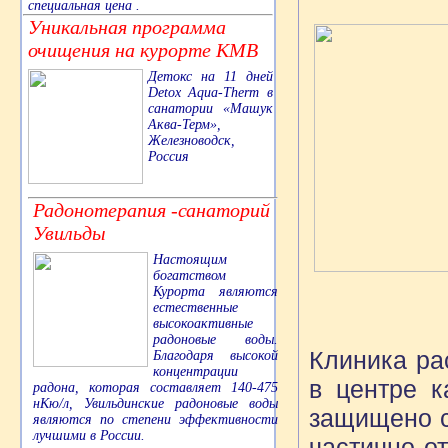
специальная цена .
Уникальная программа
очищения на курорте КМВ
Детокс на 11 дней
Detox Aqua-Therm в
санатории «Машук
Аква-Терм»,
Железноводск,
Россия
Радонотерапия -санаторий
Увильды
Настоящим
богатством
Курорта являются
естественные
высокоактивные
радоновые воды.
Клиника ра
Благодаря высокой
концентрации
в центре к
радона, которая составляет 140-475
нКю/л, Увильдинские радоновые воды
защищено с
являются по степени эффективности
лучшими в России.
частично о