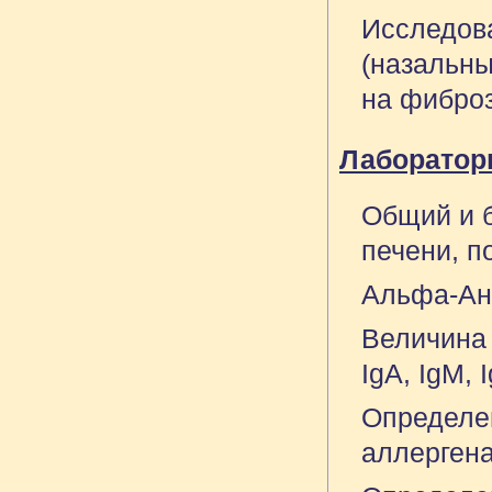
Исследов
(назальны
на фиброз
Лаборатор
Общий и 
печени, п
Альфа-Ан
Величина 
IgA, IgM, 
Определе
аллергена