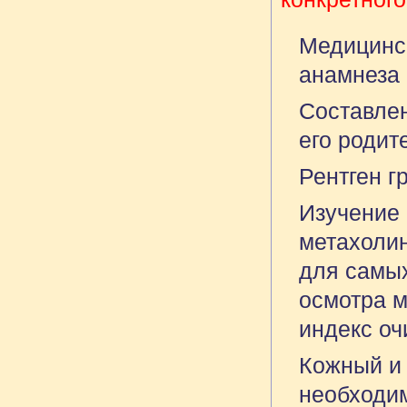
Медицинск
анамнеза
Составлен
его родит
Рентген г
Изучение 
метахолин
для самых
осмотра м
индекс оч
Кожный и 
необходим