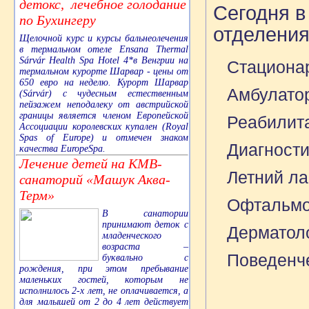
детокс, лечебное голодание
Сегодня 
по Бухингеру
отделения
Щелочной курс и курсы бальнеолечения
в термальном отеле Ensana Thermal
Sárvár Health Spa Hotel 4*в Венгрии на
Стациона
термальном курорте Шарвар - цены от
650 евро на неделю. Курорт Шарвар
Амбулато
(Sárvár) с чудесным естественным
пейзажем неподалеку от австрийской
границы является членом Европейской
Реабилит
Ассоциации королевских купален (Royal
Spas of Europe) и отмечен знаком
Диагност
качества EuropeSpa.
Лечение детей на КМВ-
Летний ла
санаторий «Машук Аква-
Терм»
Офтальмо
В санатории
принимают деток с
Дерматол
младенческого
возраста –
Поведенч
буквально с
рождения, при этом пребывание
маленьких гостей, которым не
исполнилось 2-х лет, не оплачивается, а
для малышей от 2 до 4 лет действует