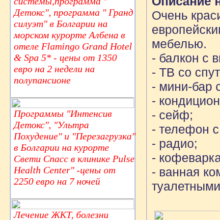
Описание 
системы,программа "
Детокс", программа " Гранд
Очень крас
силуэт" в Болгарии на
европейски
морском курорте Албена в
мебелью.
отеле Flamingo Grand Hotel
- балкон с 
& Spa 5* - цены от 1350
евро на 2 недели на
- ТВ со сп
полупансионе
- мини-бар 
- кондицион
Программы "Интенсив
- сейф;
Детокс", "Ультра
- телефон 
Похудение" и "Перезагрузка"
- радио;
в Болгарии на курорте
- кофеварка
Свети Спасс в клинике Pulse
Health Center" -цены от
- ванная к
2250 евро на 7 ночей
туалетными
Лечение ЖКТ, болезни