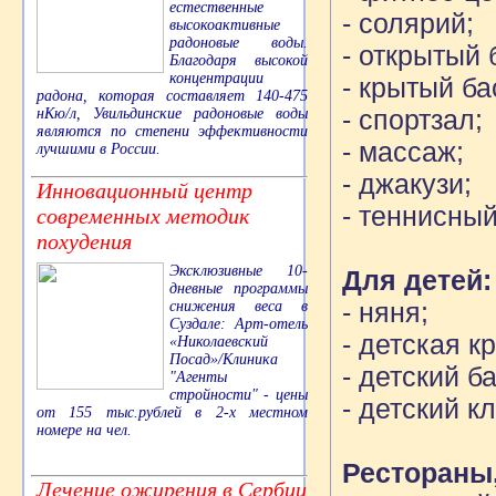
естественные
- солярий;
высокоактивные
радоновые воды.
- открытый 
Благодаря высокой
концентрации
- крытый ба
радона, которая составляет 140-475
- спортзал;
нКю/л, Увильдинские радоновые воды
являются по степени эффективности
- массаж;
лучшими в России.
- джакузи;
Инновационный центр
- теннисный
современных методик
похудения
Эксклюзивные 10-
Для детей:
дневные программы
- няня;
снижения веса в
Суздале: Арт-отель
- детская к
«Николаевский
Посад»/Клиника
- детский б
"Агенты
стройности" - цены
- детский кл
от 155 тыс.рублей в 2-х местном
номере на чел.
Рестораны
Лечение ожирения в Сербии