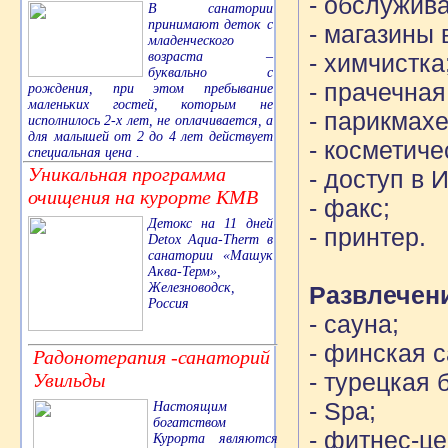
- обслужив
В санатории
принимают деток с
- магазины 
младенческого
- химчистка
возраста –
буквально с
- прачечная
рождения, при этом пребывание
маленьких гостей, которым не
- парикмахе
исполнилось 2-х лет, не оплачивается, а
для малышей от 2 до 4 лет действует
- косметиче
специальная цена .
Уникальная программа
- доступ в 
очищения на курорте КМВ
- факс;
Детокс на 11 дней
- принтер.
Detox Aqua-Therm в
санатории «Машук
Аква-Терм»,
Железноводск,
Развлечени
Россия
- сауна;
- финская с
Радонотерапия -санаторий
- турецкая 
Увильды
- Spa;
Настоящим
богатством
- фитнес-це
Курорта являются