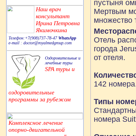
пустыня ом
Наш врач
Мертвым мо
консультант
множество т
Ирина Петровна
Месторасп
Якимочкина
Отель распо
Телефон:+7(908)737-78-47
WhatsApp
e-mail : doctor@royalmedgroup.com
города Jer
от отеля.
Оздоровительные и
лечебные туры
SPA туры и
Количеств
142 номера
оздоровительные
программы за рубежом
Типы номе
Стандартны
номера Suit
Комплексное лечение
опорно-двигательной