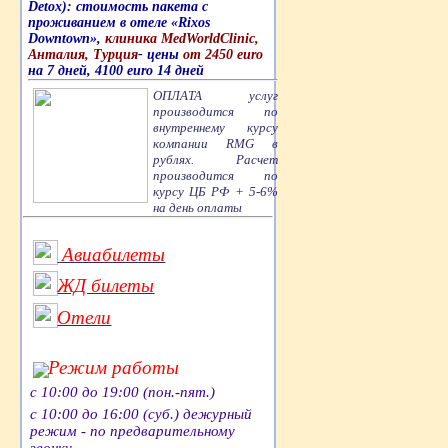
Detox): стоимость пакета с
проживанием в отеле «Rixos
Downtown»,
клиника MedWorldClinic,
Анталия, Турция
- цены
от 2450 euro
на 7 дней, 4100 euro 14 дней
ОПЛАТА услуг
производится по
внутреннему курсу
компании RMG в
рублях. Расчет
производится по
курсу ЦБ РФ + 5-6%
на день оплаты
Авиабилеты
ЖД билеты
Отели
Режим работы
с 10:00 до 19:00 (пон.-пят.)
с 10:00 до 16:00 (суб.) дежурный
режим - по предварительному
звонку