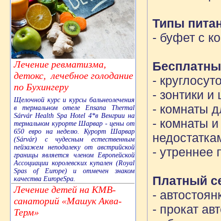
Типы пита
- буфет с к
Лечение ревматизма,
Бесплатны
детокс, лечебное голодание
-
круглосут
по Бухингеру
- зонтики и
Щелочной курс и курсы бальнеолечения
- комнаты 
в термальном отеле Ensana Thermal
Sárvár Health Spa Hotel 4*в Венгрии на
- комнаты 
термальном курорте Шарвар - цены от
650 евро на неделю. Курорт Шарвар
недостатка
(Sárvár) с чудесным естественным
пейзажем неподалеку от австрийской
- утреннее
границы является членом Европейской
Ассоциации королевских купален (Royal
Spas of Europe) и отмечен знаком
Платный с
качества EuropeSpa.
Лечение детей на КМВ-
- автостоян
санаторий «Машук Аква-
- прокат ав
Терм»