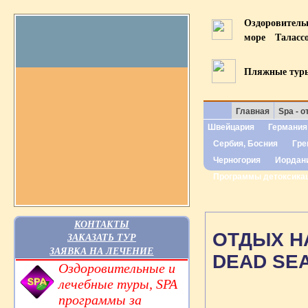
Оздоровител
море
Таласс
Пляжные тур
Главная
Spa - о
Швейцария
Германия
Сербия, Босния
Гре
Черногория
Иордан
Программы детоксика
КОНТАКТЫ
ОТДЫХ Н
ЗАКАЗАТЬ ТУР
ЗАЯВКА НА ЛЕЧЕНИЕ
DEAD SEA
Оздоровительные и
лечебные туры, SPA
программы за