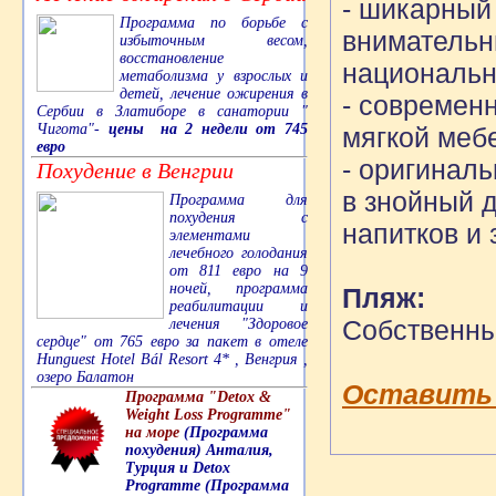
- шикарный
Программа по борьбе с
внимательн
избыточным весом,
восстановление
национальн
метаболизма у взрослых и
детей, лечение ожирения в
- современ
Сербии в Златиборе в санатории "
Чигота"-
цены на 2 недели от 745
мягкой меб
евро
- оригинал
Похудение в Венгрии
в знойный д
Программа для
похудения с
напитков и 
элементами
лечебного голодания
от 811 евро на 9
ночей, программа
Пляж:
реабилитации и
Собственны
лечения "Здоровое
сердце" от 765 евро за пакет в отеле
Hunguest Hotel Bál Resort 4* , Венгрия ,
озеро Балатон
Оставить 
Программа "Detox &
Weight Loss Programme"
на море
(Программа
похудения) Анталия,
Турция и Detox
Programme (Программа