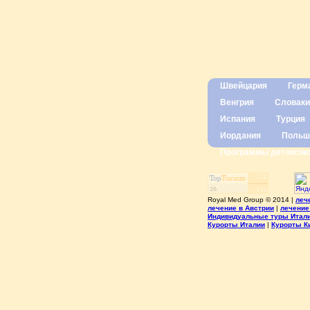
Швейцария
Герм
Венгрия
Словаки
Испания
Турция
Иордания
Польш
Программы детоксик
Royal Med Group © 2014 |
леч
лечение в Австрии
|
лечение
Индивидуальные туры Итал
Курорты Италии
|
Курорты К